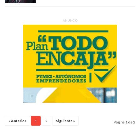
ANUNCIO
«
Anterior
1
2
Siguiente
»
Página 1 de 2