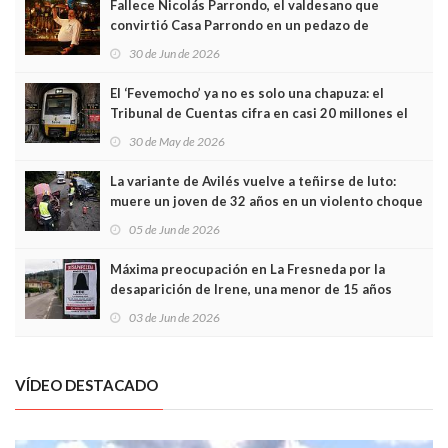
Fallece Nicolás Parrondo, el valdesano que
convirtió Casa Parrondo en un pedazo de
Asturias en Madrid
30 de Jun de 2026
El ‘Fevemocho’ ya no es solo una chapuza: el
Tribunal de Cuentas cifra en casi 20 millones el
sobrecoste de los trenes que no cabían por los
30 de May de 2026
túneles
La variante de Avilés vuelve a teñirse de luto:
muere un joven de 32 años en un violento choque
frontal
05 de Jun de 2026
Máxima preocupación en La Fresneda por la
desaparición de Irene, una menor de 15 años
03 de Jun de 2026
VÍDEO DESTACADO