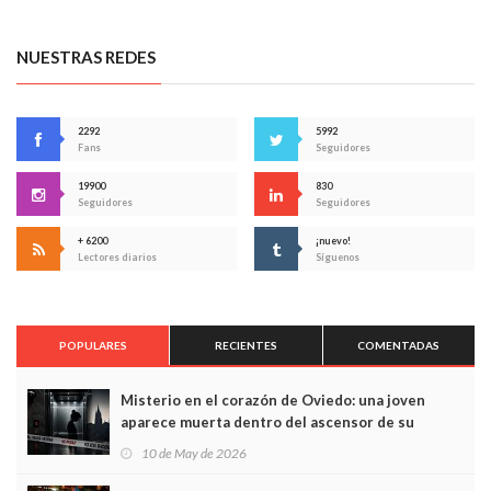
NUESTRAS REDES
2292
5992
Fans
Seguidores
19900
830
Seguidores
Seguidores
+ 6200
¡nuevo!
Lectores diarios
Síguenos
POPULARES
RECIENTES
COMENTADAS
Misterio en el corazón de Oviedo: una joven
aparece muerta dentro del ascensor de su
edificio y las cámaras captan sus últimos minutos
10 de May de 2026