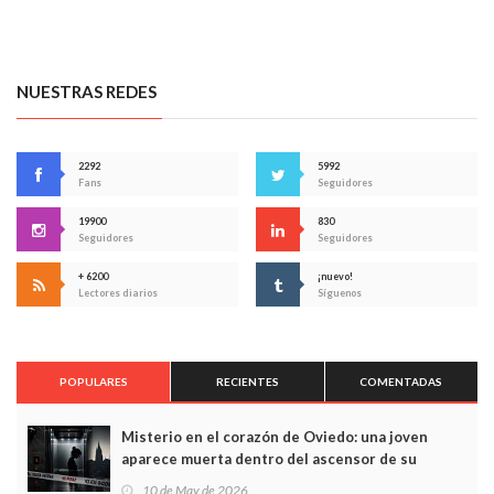
NUESTRAS REDES
2292
5992
Fans
Seguidores
19900
830
Seguidores
Seguidores
+ 6200
¡nuevo!
Lectores diarios
Síguenos
POPULARES
RECIENTES
COMENTADAS
Misterio en el corazón de Oviedo: una joven
aparece muerta dentro del ascensor de su
edificio y las cámaras captan sus últimos minutos
10 de May de 2026