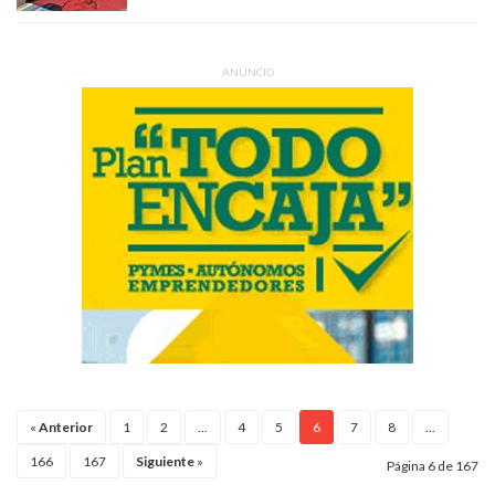
ANUNCIO
«
Anterior
1
2
...
4
5
6
7
8
...
166
167
Siguiente
»
Página 6 de 167