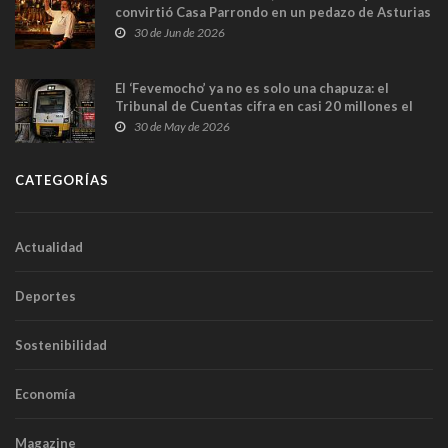
convirtió Casa Parrondo en un pedazo de Asturias
en Madrid
30 de Jun de 2026
El ‘Fevemocho’ ya no es solo una chapuza: el
Tribunal de Cuentas cifra en casi 20 millones el
sobrecoste de los trenes que no cabían por los
30 de May de 2026
túneles
CATEGORÍAS
Actualidad
Deportes
Sostenibilidad
Economía
Magazine