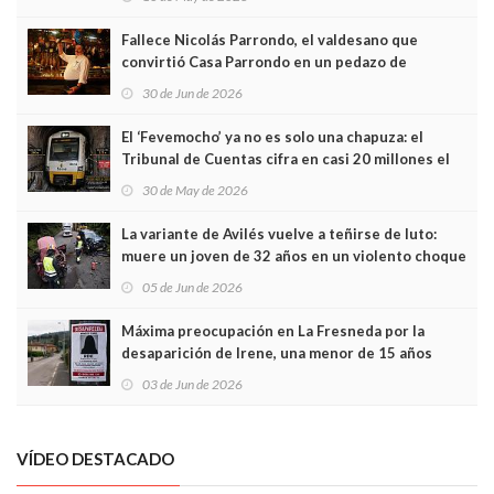
Fallece Nicolás Parrondo, el valdesano que
convirtió Casa Parrondo en un pedazo de
Asturias en Madrid
30 de Jun de 2026
El ‘Fevemocho’ ya no es solo una chapuza: el
Tribunal de Cuentas cifra en casi 20 millones el
sobrecoste de los trenes que no cabían por los
30 de May de 2026
túneles
La variante de Avilés vuelve a teñirse de luto:
muere un joven de 32 años en un violento choque
frontal
05 de Jun de 2026
Máxima preocupación en La Fresneda por la
desaparición de Irene, una menor de 15 años
03 de Jun de 2026
VÍDEO DESTACADO