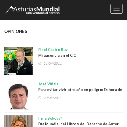
Naveg
OPINIONES
Fidel Castro Ruz
Mi ausencia en el C.C
21/04/2011
José Viñals*
Para evitar vivir otro año en peligro: Es hora de
asegurar la estabilidad financiera
20/04/2011
Irina Bokova*
Día Mundial del Libro y del Derecho de Autor