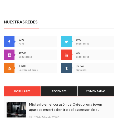
NUESTRAS REDES
2292
5992
Fans
Seguidores
19900
830
Seguidores
Seguidores
+ 6200
¡nuevo!
Lectores diarios
Síguenos
POPULARES
RECIENTES
COMENTADAS
Misterio en el corazón de Oviedo: una joven
aparece muerta dentro del ascensor de su
edificio y las cámaras captan sus últimos minutos
10 de May de 2026