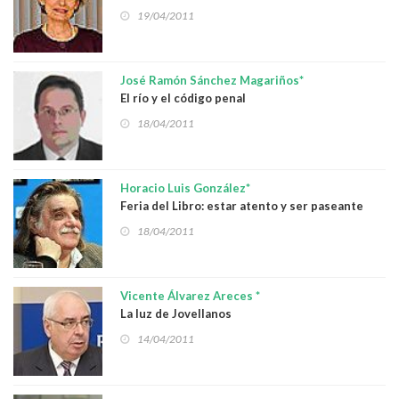
19/04/2011
José Ramón Sánchez Magariños*
El río y el código penal
18/04/2011
Horacio Luis González*
Feria del Libro: estar atento y ser paseante
distraído a la vez
18/04/2011
Vicente Álvarez Areces *
La luz de Jovellanos
14/04/2011