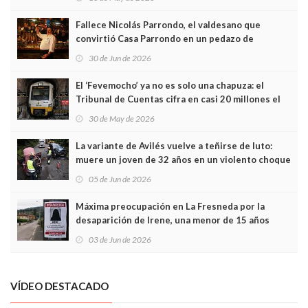
Fallece Nicolás Parrondo, el valdesano que
convirtió Casa Parrondo en un pedazo de
Asturias en Madrid
30 de Jun de 2026
El ‘Fevemocho’ ya no es solo una chapuza: el
Tribunal de Cuentas cifra en casi 20 millones el
sobrecoste de los trenes que no cabían por los
30 de May de 2026
túneles
La variante de Avilés vuelve a teñirse de luto:
muere un joven de 32 años en un violento choque
frontal
05 de Jun de 2026
Máxima preocupación en La Fresneda por la
desaparición de Irene, una menor de 15 años
03 de Jun de 2026
VÍDEO DESTACADO