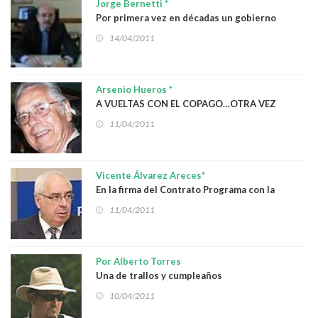
Jorge Bernetti *
Por primera vez en décadas un gobierno
construye viviendas para militares en
14/04/2011
Argentina
Arsenio Hueros *
A VUELTAS CON EL COPAGO…OTRA VEZ
11/04/2011
Vicente Álvarez Areces*
En la firma del Contrato Programa con la
Universidad de Oviedo
11/04/2011
Por Alberto Torres
Una de trallos y cumpleaños
10/04/2011