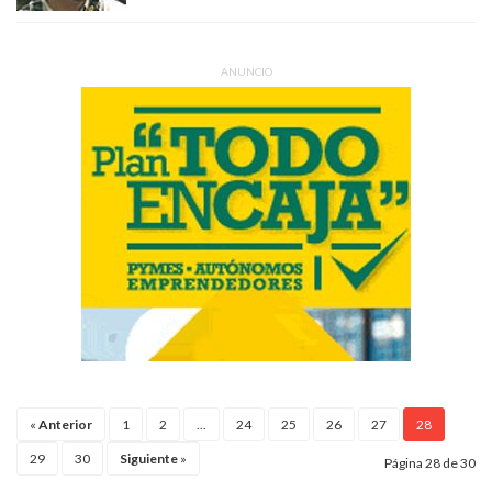
ANUNCIO
«
Anterior
1
2
...
24
25
26
27
28
29
30
Siguiente
»
Página 28 de 30