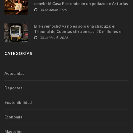
convirtió Casa Parrondo en un pedazo de Asturias
en Madrid
30 de Jun de 2026
El ‘Fevemocho’ ya no es solo una chapuza: el
Tribunal de Cuentas cifra en casi 20 millones el
sobrecoste de los trenes que no cabían por los
30 de May de 2026
túneles
CATEGORÍAS
Actualidad
Deportes
Sostenibilidad
Economía
Magazine