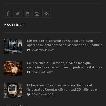
MÁS LEÍDOS
Misterio en el corazón de Oviedo: una joven
aparece muerta dentro del ascensor de su edificio
y las cámaras captan sus últimos minutos
10 de May de 2026
Fallece Nicolás Parrondo, el valdesano que
convirtió Casa Parrondo en un pedazo de Asturias
en Madrid
30 de Jun de 2026
El ‘Fevemocho’ ya no es solo una chapuza: el
Tribunal de Cuentas cifra en casi 20 millones el
sobrecoste de los trenes que no cabían por los
30 de May de 2026
túneles