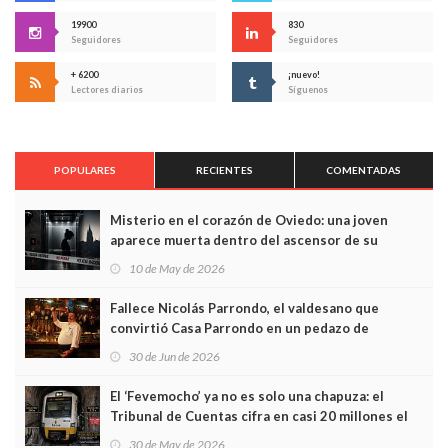
19900
830
Seguidores
Seguidores
+ 6200
¡nuevo!
Lectores diarios
Síguenos
POPULARES
RECIENTES
COMENTADAS
Misterio en el corazón de Oviedo: una joven
aparece muerta dentro del ascensor de su
edificio y las cámaras captan sus últimos minutos
10 de May de 2026
Fallece Nicolás Parrondo, el valdesano que
convirtió Casa Parrondo en un pedazo de
Asturias en Madrid
30 de Jun de 2026
El ‘Fevemocho’ ya no es solo una chapuza: el
Tribunal de Cuentas cifra en casi 20 millones el
sobrecoste de los trenes que no cabían por los
30 de May de 2026