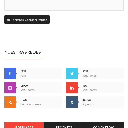
ENVIAR COMENTARIO
NUESTRAS REDES
2292
5992
Fans
Seguidores
19900
830
Seguidores
Seguidores
+ 6200
¡nuevo!
Lectores diarios
Síguenos
POPULARES
RECIENTES
COMENTADAS