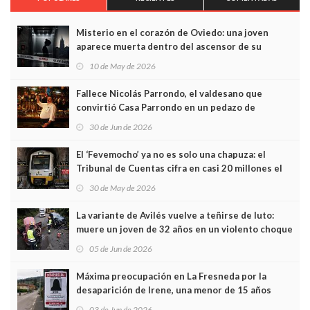
Misterio en el corazón de Oviedo: una joven
aparece muerta dentro del ascensor de su
edificio y las cámaras captan sus últimos minutos
10 de May de 2026
Fallece Nicolás Parrondo, el valdesano que
convirtió Casa Parrondo en un pedazo de
Asturias en Madrid
30 de Jun de 2026
El ‘Fevemocho’ ya no es solo una chapuza: el
Tribunal de Cuentas cifra en casi 20 millones el
sobrecoste de los trenes que no cabían por los
30 de May de 2026
túneles
La variante de Avilés vuelve a teñirse de luto:
muere un joven de 32 años en un violento choque
frontal
05 de Jun de 2026
Máxima preocupación en La Fresneda por la
desaparición de Irene, una menor de 15 años
03 de Jun de 2026