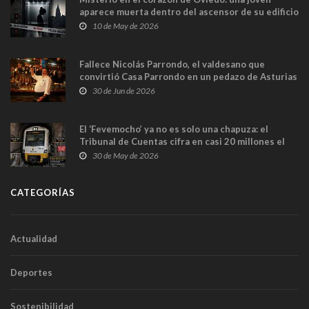
aparece muerta dentro del ascensor de su edificio
y las cámaras captan sus últimos minutos
10 de May de 2026
Fallece Nicolás Parrondo, el valdesano que
convirtió Casa Parrondo en un pedazo de Asturias
en Madrid
30 de Jun de 2026
El ‘Fevemocho’ ya no es solo una chapuza: el
Tribunal de Cuentas cifra en casi 20 millones el
sobrecoste de los trenes que no cabían por los
30 de May de 2026
túneles
CATEGORÍAS
Actualidad
Deportes
Sostenibilidad