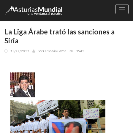
Naveg
La Liga Árabe trató las sanciones a
Siria
17/11/2011
por
Fernando Bazán
3541