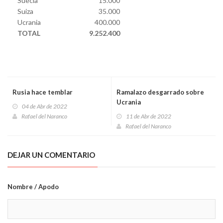
Suecia
15.000
Suiza
35.000
Ucrania
400.000
TOTAL
9.252.400
Rusia hace temblar
Ramalazo desgarrado sobre
Ucrania
04 de Abr de 2022
Rafael del Naranco
11 de Abr de 2022
Rafael del Naranco
DEJAR UN COMENTARIO
Nombre / Apodo