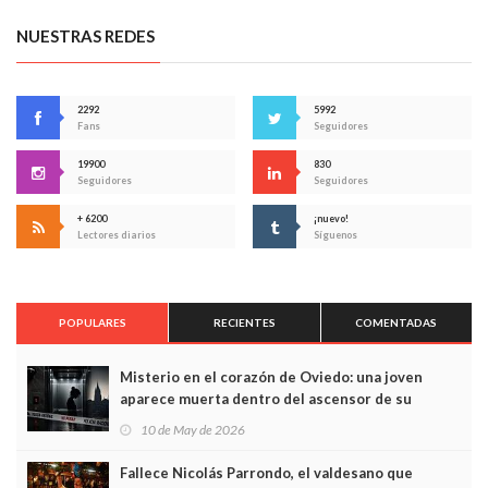
NUESTRAS REDES
2292
5992
Fans
Seguidores
19900
830
Seguidores
Seguidores
+ 6200
¡nuevo!
Lectores diarios
Síguenos
POPULARES
RECIENTES
COMENTADAS
Misterio en el corazón de Oviedo: una joven
aparece muerta dentro del ascensor de su
edificio y las cámaras captan sus últimos minutos
10 de May de 2026
Fallece Nicolás Parrondo, el valdesano que