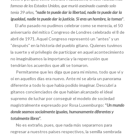
famoso de los Estados Unidos, que murió asesinado cuando solo
tenía 39 años,
“nadie te puede dar la libertad, nadie te puede dar la
igualdad, nadie te puede dar la justicia. Si eres un hombre, la tomas
”
.
El año pasado no pudimos celebrar como se merecía, el 50
aniversario del mítico Congreso de Londres celebrado el 8 de
abril de 1971. Aquel Congreso representó un “antes” y un
“después” en la historia del pueblo gitano. Quienes tuvimos
la suerte y el privilegio de participar en aquel acontecimiento
no imaginábamos la importancia y la repercusión que
tendrían los acuerdos que allí se tomaron.
Permítanme que les diga que para mí mismo, todo que ví y
oí en aquellos días era nuevo. Ante mi se abría un panorama
diferente a todo lo que había podido imaginar. Descubrí a
gitanos concienciados de que habían alcanzado el ideal
supremo de luchar por conseguir el modelo de sociedad
magistralmente expresado por Rosa Luxemburgo
: “
Un mundo
donde seamos socialmente iguales, humanamente diferentes y
totalmente libres”
.
No es extraño, pues, que nada más separarnos para
regresar a nuestros países respectivos, la semilla sembrada