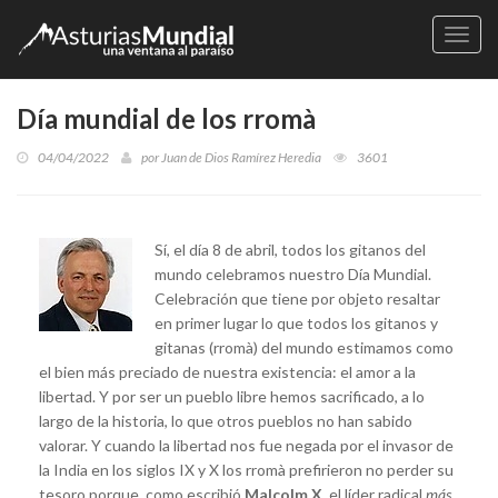
Naveg
Día mundial de los rromà
04/04/2022
por
Juan de Dios Ramírez Heredia
3601
Sí, el día 8 de abril, todos los gitanos del
mundo celebramos nuestro Día Mundial.
Celebración que tiene por objeto resaltar
en primer lugar lo que todos los gitanos y
gitanas (rromà) del mundo estimamos como
el bien más preciado de nuestra existencia: el amor a la
libertad. Y por ser un pueblo libre hemos sacrificado, a lo
largo de la historia, lo que otros pueblos no han sabido
valorar. Y cuando la libertad nos fue negada por el invasor de
la India en los siglos IX y X los rromà prefirieron no perder su
tesoro porque, como escribió
Malcolm X
, el líder radical
más