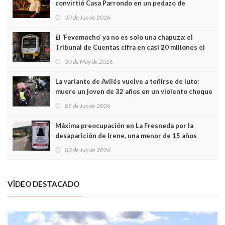
convirtió Casa Parrondo en un pedazo de
Asturias en Madrid
30 de Jun de 2026
El ‘Fevemocho’ ya no es solo una chapuza: el
Tribunal de Cuentas cifra en casi 20 millones el
sobrecoste de los trenes que no cabían por los
30 de May de 2026
túneles
La variante de Avilés vuelve a teñirse de luto:
muere un joven de 32 años en un violento choque
frontal
05 de Jun de 2026
Máxima preocupación en La Fresneda por la
desaparición de Irene, una menor de 15 años
03 de Jun de 2026
VÍDEO DESTACADO