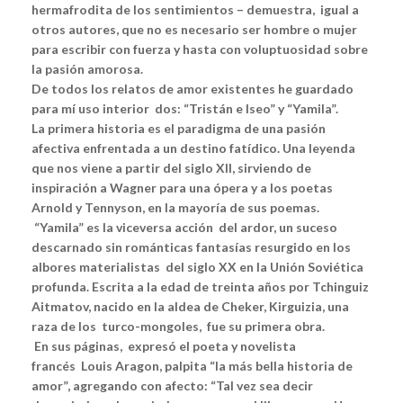
hermafrodita de los sentimientos – demuestra, igual a
otros autores, que no es necesario ser hombre o mujer
para escribir con fuerza y hasta con voluptuosidad sobre
la pasión amorosa.
De todos los relatos de amor existentes he guardado
para mí uso interior dos: “Tristán e Iseo” y “Yamila”.
La primera historia es el paradigma de una pasión
afectiva enfrentada a un destino fatídico. Una leyenda
que nos viene a partir del siglo XII, sirviendo de
inspiración a Wagner para una ópera y a los poetas
Arnold y Tennyson, en la mayoría de sus poemas.
“Yamila” es la viceversa acción del ardor, un suceso
descarnado sin románticas fantasías resurgido en los
albores materialistas del siglo XX en la Unión Soviética
profunda. Escrita a la edad de treinta años por Tchinguiz
Aitmatov, nacido en la aldea de Cheker, Kirguizia, una
raza de los turco-mongoles, fue su primera obra.
En sus páginas, expresó el poeta y novelista
francés
Louis Aragon
,
palpita “la más bella historia de
amor”, agregando con afecto: “Tal vez sea decir