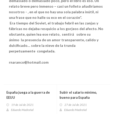
demasiado o demasiado poco, pero el libro es eso. Un
relato breve pero inmenso – casi un folleto añadiríamos
nosotros - , en el que no hay una sola palabra inútil, ni
una frase que no halle su eco en el corazón”.
Era tiempo del Soviet, el trabajo febril en las zanjas y
fábricas no dejaba resquicio a los gorjeos del afecto. No
obstante, quien lea ese relato, sentirá sobre su
ánimo la presencia de un amor transparente, calido y
dulcificado… sobre la nieve de la trunda
perpetuamente congelada.
rnaranco@hotmail.com
España juega a la guerra de
Subir el salario mínimo,
EEUU
bueno para España
19 de Jul de 2021
27 de Jul de 2021
Eduardo Madroñal
Eduardo Madroñal