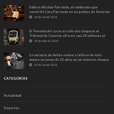
Fallece Nicolás Parrondo, el valdesano que
convirtió Casa Parrondo en un pedazo de Asturias
en Madrid
30 de Jun de 2026
El ‘Fevemocho’ ya no es solo una chapuza: el
Tribunal de Cuentas cifra en casi 20 millones el
sobrecoste de los trenes que no cabían por los
30 de May de 2026
túneles
La variante de Avilés vuelve a teñirse de luto:
muere un joven de 32 años en un violento choque
frontal
05 de Jun de 2026
CATEGORÍAS
Actualidad
Deportes