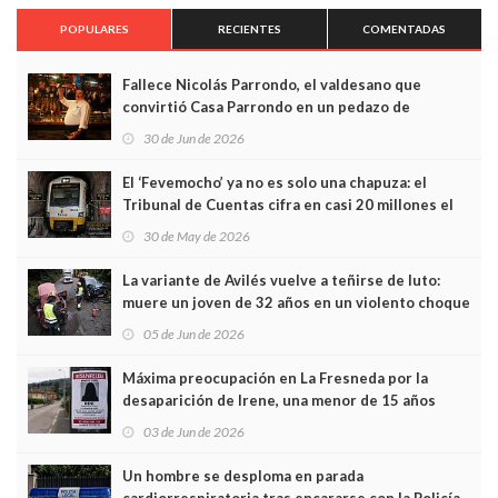
POPULARES
RECIENTES
COMENTADAS
Fallece Nicolás Parrondo, el valdesano que
convirtió Casa Parrondo en un pedazo de
Asturias en Madrid
30 de Jun de 2026
El ‘Fevemocho’ ya no es solo una chapuza: el
Tribunal de Cuentas cifra en casi 20 millones el
sobrecoste de los trenes que no cabían por los
30 de May de 2026
túneles
La variante de Avilés vuelve a teñirse de luto:
muere un joven de 32 años en un violento choque
frontal
05 de Jun de 2026
Máxima preocupación en La Fresneda por la
desaparición de Irene, una menor de 15 años
03 de Jun de 2026
Un hombre se desploma en parada