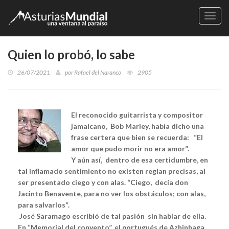
Naveg
Quien lo probó, lo sabe
26/07/2021
por
Rafael del Naranco
2905
El reconocido guitarrista y compositor
jamaicano, Bob Marley, había dicho una
frase certera que bien se recuerda: “El
amor que pudo morir no era amor”.
Y aún así, dentro de esa certidumbre, en
tal inflamado sentimiento no existen reglan precisas, al
ser presentado ciego y con alas. “Ciego, decía don
Jacinto Benavente, para no ver los obstáculos; con alas,
para salvarlos”.
José Saramago escribió de tal pasión sin hablar de ella.
En “Memorial del convento”, el portugués de Azhinhaga,