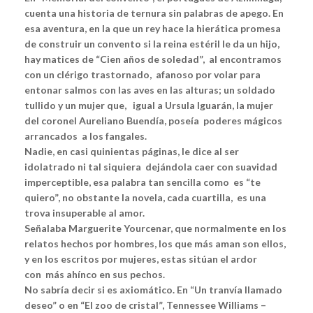
cuenta una historia de ternura sin palabras de apego. En
esa aventura, en la que un rey hace la hierática promesa
de construir un convento si la reina estéril le da un hijo,
hay matices de “Cien años de soledad”, al encontramos
con un clérigo trastornado, afanoso por volar para
entonar salmos con las aves en las alturas; un soldado
tullido y un mujer que, igual a Ursula Iguarán, la mujer
del coronel Aureliano Buendía, poseía poderes mágicos
arrancados a los fangales.
Nadie, en casi quinientas páginas, le dice al ser
idolatrado ni tal siquiera dejándola caer con suavidad
imperceptible, esa palabra tan sencilla como es “te
quiero”, no obstante la novela, cada cuartilla, es una
trova insuperable al amor.
Señalaba Marguerite Yourcenar, que normalmente en los
relatos hechos por hombres, los que más aman son ellos,
y en los escritos por mujeres, estas sitúan el ardor
con más ahínco en sus pechos.
No sabría decir si es axiomático. En “Un tranvía llamado
deseo” o en “El zoo de cristal”, Tennessee Williams –