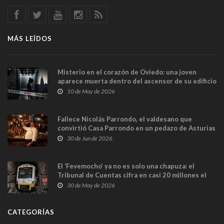
MÁS LEÍDOS
Misterio en el corazón de Oviedo: una joven
aparece muerta dentro del ascensor de su edificio
y las cámaras captan sus últimos minutos
10 de May de 2026
Fallece Nicolás Parrondo, el valdesano que
convirtió Casa Parrondo en un pedazo de Asturias
en Madrid
30 de Jun de 2026
El ‘Fevemocho’ ya no es solo una chapuza: el
Tribunal de Cuentas cifra en casi 20 millones el
sobrecoste de los trenes que no cabían por los
30 de May de 2026
túneles
CATEGORÍAS