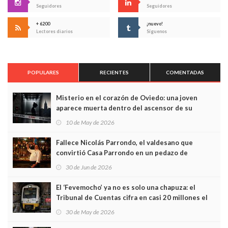
Seguidores
Seguidores
+ 6200
¡nuevo!
Lectores diarios
Síguenos
POPULARES
RECIENTES
COMENTADAS
Misterio en el corazón de Oviedo: una joven
aparece muerta dentro del ascensor de su
edificio y las cámaras captan sus últimos minutos
10 de May de 2026
Fallece Nicolás Parrondo, el valdesano que
convirtió Casa Parrondo en un pedazo de
Asturias en Madrid
30 de Jun de 2026
El ‘Fevemocho’ ya no es solo una chapuza: el
Tribunal de Cuentas cifra en casi 20 millones el
sobrecoste de los trenes que no cabían por los
30 de May de 2026
túneles