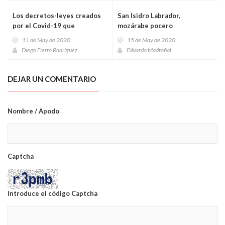
Los decretos-leyes creados
San Isidro Labrador,
por el Covid-19 que
mozárabe pocero
dependen del estado de
11 de May de 2020
15 de May de 2020
alarma
Diego Fierro Rodríguez
Eduardo Madroñal
DEJAR UN COMENTARIO
Nombre / Apodo
Captcha
Introduce el código Captcha