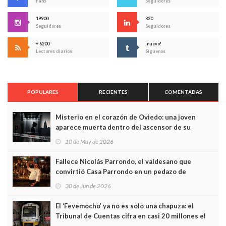
Fans
Seguidores
19900
830
Seguidores
Seguidores
+ 6200
¡nuevo!
Lectores diarios
Síguenos
POPULARES
RECIENTES
COMENTADAS
Misterio en el corazón de Oviedo: una joven
aparece muerta dentro del ascensor de su
edificio y las cámaras captan sus últimos minutos
10 de May de 2026
Fallece Nicolás Parrondo, el valdesano que
convirtió Casa Parrondo en un pedazo de
Asturias en Madrid
30 de Jun de 2026
El ‘Fevemocho’ ya no es solo una chapuza: el
Tribunal de Cuentas cifra en casi 20 millones el