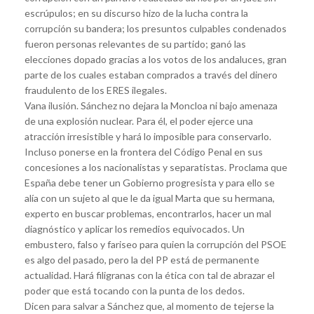
escrúpulos; en su discurso hizo de la lucha contra la
corrupción su bandera; los presuntos culpables condenados
fueron personas relevantes de su partido; ganó las
elecciones dopado gracias a los votos de los andaluces, gran
parte de los cuales estaban comprados a través del dinero
fraudulento de los ERES ilegales.
Vana ilusión. Sánchez no dejara la Moncloa ni bajo amenaza
de una explosión nuclear. Para él, el poder ejerce una
atracción irresistible y hará lo imposible para conservarlo.
Incluso ponerse en la frontera del Código Penal en sus
concesiones a los nacionalistas y separatistas. Proclama que
España debe tener un Gobierno progresista y para ello se
alía con un sujeto al que le da igual Marta que su hermana,
experto en buscar problemas, encontrarlos, hacer un mal
diagnóstico y aplicar los remedios equivocados. Un
embustero, falso y fariseo para quien la corrupción del PSOE
es algo del pasado, pero la del PP está de permanente
actualidad. Hará filigranas con la ética con tal de abrazar el
poder que está tocando con la punta de los dedos.
Dicen para salvar a Sánchez que, al momento de tejerse la