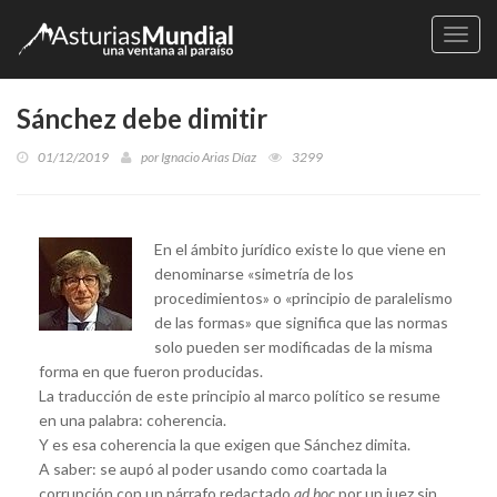
Naveg
Sánchez debe dimitir
01/12/2019
por
Ignacio Arias Díaz
3299
En el ámbito jurídico existe lo que viene en
denominarse «simetría de los
procedimientos» o «principio de paralelismo
de las formas» que significa que las normas
solo pueden ser modificadas de la misma
forma en que fueron producidas.
La traducción de este principio al marco político se resume
en una palabra: coherencia.
Y es esa coherencia la que exigen que Sánchez dimita.
A saber: se aupó al poder usando como coartada la
corrupción con un párrafo redactado
ad hoc
por un juez sin