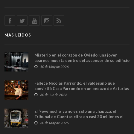
MÁS LEÍDOS
Misterio en el corazón de Oviedo: una joven
aparece muerta dentro del ascensor de su edificio
y las cámaras captan sus últimos minutos
10 de May de 2026
Fallece Nicolás Parrondo, el valdesano que
convirtió Casa Parrondo en un pedazo de Asturias
en Madrid
30 de Jun de 2026
El ‘Fevemocho’ ya no es solo una chapuza: el
Tribunal de Cuentas cifra en casi 20 millones el
sobrecoste de los trenes que no cabían por los
30 de May de 2026
túneles