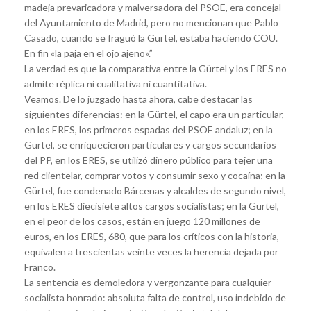
madeja prevaricadora y malversadora del PSOE, era concejal
del Ayuntamiento de Madrid, pero no mencionan que Pablo
Casado, cuando se fraguó la Gürtel, estaba haciendo COU.
En fin «la paja en el ojo ajeno».”
La verdad es que la comparativa entre la Gürtel y los ERES no
admite réplica ni cualitativa ni cuantitativa.
Veamos. De lo juzgado hasta ahora, cabe destacar las
siguientes diferencias: en la Gürtel, el capo era un particular,
en los ERES, los primeros espadas del PSOE andaluz; en la
Gürtel, se enriquecieron particulares y cargos secundarios
del PP, en los ERES, se utilizó dinero público para tejer una
red clientelar, comprar votos y consumir sexo y cocaína; en la
Gürtel, fue condenado Bárcenas y alcaldes de segundo nivel,
en los ERES diecisiete altos cargos socialistas; en la Gürtel,
en el peor de los casos, están en juego 120 millones de
euros, en los ERES, 680, que para los críticos con la historia,
equivalen a trescientas veinte veces la herencia dejada por
Franco.
La sentencia es demoledora y vergonzante para cualquier
socialista honrado: absoluta falta de control, uso indebido de