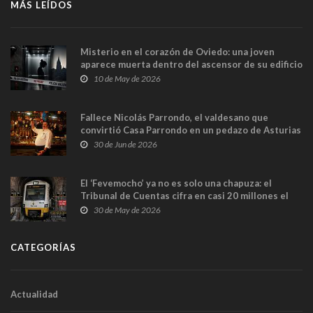
MÁS LEÍDOS
Misterio en el corazón de Oviedo: una joven
aparece muerta dentro del ascensor de su edificio
y las cámaras captan sus últimos minutos
10 de May de 2026
Fallece Nicolás Parrondo, el valdesano que
convirtió Casa Parrondo en un pedazo de Asturias
en Madrid
30 de Jun de 2026
El ‘Fevemocho’ ya no es solo una chapuza: el
Tribunal de Cuentas cifra en casi 20 millones el
sobrecoste de los trenes que no cabían por los
30 de May de 2026
túneles
CATEGORÍAS
Actualidad