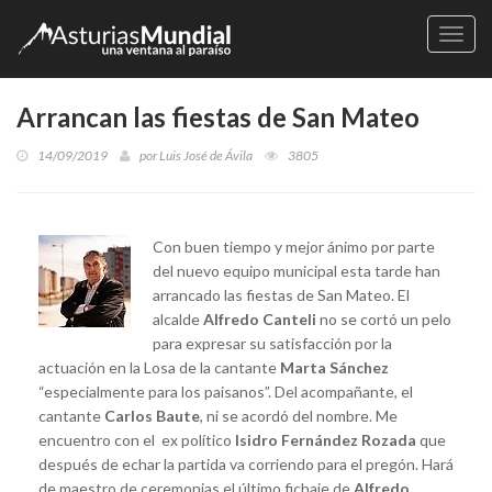
Naveg
Arrancan las fiestas de San Mateo
14/09/2019
por
Luis José de Ávila
3805
Con buen tiempo y mejor ánimo por parte
del nuevo equipo municipal esta tarde han
arrancado las fiestas de San Mateo. El
alcalde
Alfredo Canteli
no se cortó un pelo
para expresar su satisfacción por la
actuación en la Losa de la cantante
Marta Sánchez
“especialmente para los paisanos”. Del acompañante, el
cantante
Carlos Baute
, ni se acordó del nombre. Me
encuentro con el ex político
Isidro Fernández Rozada
que
después de echar la partida va corriendo para el pregón. Hará
de maestro de ceremonias el último fichaje de
Alfredo