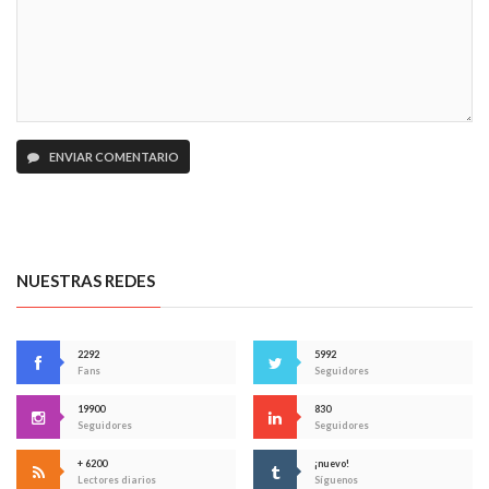
ENVIAR COMENTARIO
NUESTRAS REDES
2292
5992
Fans
Seguidores
19900
830
Seguidores
Seguidores
+ 6200
¡nuevo!
Lectores diarios
Síguenos