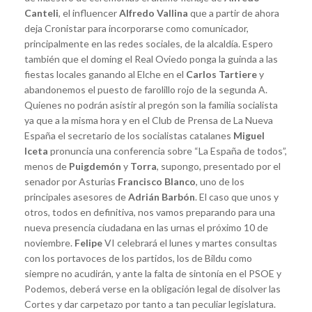
Canteli
, el influencer
Alfredo Vallina
que a partir de ahora
deja Cronistar para incorporarse como comunicador,
principalmente en las redes sociales, de la alcaldía. Espero
también que el doming el Real Oviedo ponga la guinda a las
fiestas locales ganando al Elche en el
Carlos Tartiere
y
abandonemos el puesto de farolillo rojo de la segunda A.
Quienes no podrán asistir al pregón son la familia socialista
ya que a la misma hora y en el Club de Prensa de La Nueva
España el secretario de los socialistas catalanes
Miguel
Iceta
pronuncia una conferencia sobre “La España de todos”,
menos de
Puigdemón
y
Torra
, supongo, presentado por el
senador por Asturias
Francisco Blanco
, uno de los
principales asesores de
Adrián Barbón
. El caso que unos y
otros, todos en definitiva, nos vamos preparando para una
nueva presencia ciudadana en las urnas el próximo 10 de
noviembre.
Felipe
VI celebrará el lunes y martes consultas
con los portavoces de los partidos, los de Bildu como
siempre no acudirán, y ante la falta de sintonía en el PSOE y
Podemos, deberá verse en la obligación legal de disolver las
Cortes y dar carpetazo por tanto a tan peculiar legislatura.