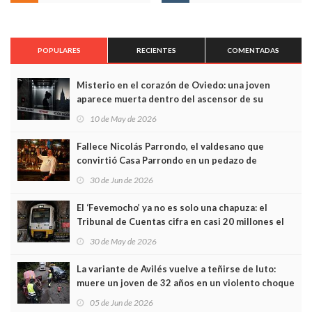
POPULARES
RECIENTES
COMENTADAS
Misterio en el corazón de Oviedo: una joven
aparece muerta dentro del ascensor de su
edificio y las cámaras captan sus últimos minutos
10 de May de 2026
Fallece Nicolás Parrondo, el valdesano que
convirtió Casa Parrondo en un pedazo de
Asturias en Madrid
30 de Jun de 2026
El ‘Fevemocho’ ya no es solo una chapuza: el
Tribunal de Cuentas cifra en casi 20 millones el
sobrecoste de los trenes que no cabían por los
30 de May de 2026
túneles
La variante de Avilés vuelve a teñirse de luto:
muere un joven de 32 años en un violento choque
frontal
05 de Jun de 2026