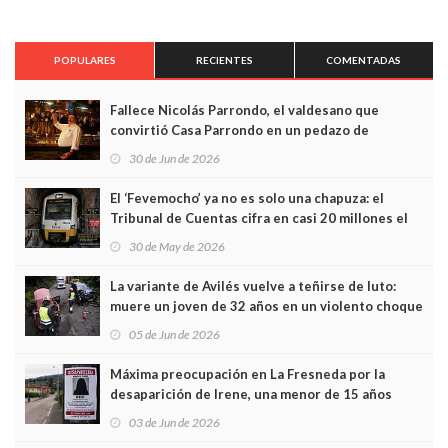
POPULARES
RECIENTES
COMENTADAS
Fallece Nicolás Parrondo, el valdesano que
convirtió Casa Parrondo en un pedazo de
Asturias en Madrid
30 de Jun de 2026
El ‘Fevemocho’ ya no es solo una chapuza: el
Tribunal de Cuentas cifra en casi 20 millones el
sobrecoste de los trenes que no cabían por los
30 de May de 2026
túneles
La variante de Avilés vuelve a teñirse de luto:
muere un joven de 32 años en un violento choque
frontal
05 de Jun de 2026
Máxima preocupación en La Fresneda por la
desaparición de Irene, una menor de 15 años
03 de Jun de 2026