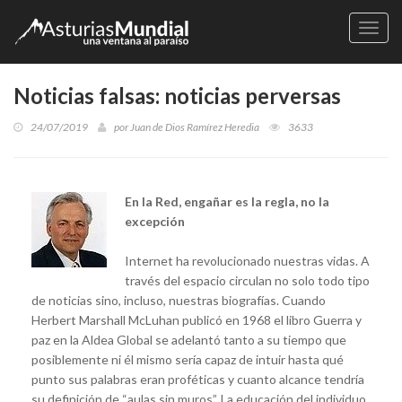
Naveg
Noticias falsas: noticias perversas
24/07/2019
por
Juan de Dios Ramírez Heredia
3633
En la Red, engañar es la regla, no la
excepción
Internet ha revolucionado nuestras vidas. A
través del espacio circulan no solo todo tipo
de noticias sino, incluso, nuestras biografías. Cuando
Herbert Marshall McLuhan publicó en 1968 el libro Guerra y
paz en la Aldea Global se adelantó tanto a su tiempo que
posiblemente ni él mismo sería capaz de intuir hasta qué
punto sus palabras eran proféticas y cuanto alcance tendría
su definición de “aulas sin muros”. La educación del individuo,