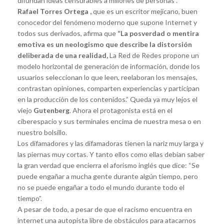
difundan ideas censurables a millones de personas”.
Rafael Torres Ortega
,
que es un escritor mejicano, buen
conocedor del fenómeno moderno que supone Internet y
todos sus derivados, afirma que
“La posverdad o mentira
emotiva es un neologismo que describe la distorsión
deliberada de una realidad,
La Red de Redes propone un
modelo horizontal de generación de información, donde los
usuarios seleccionan lo que leen, reelaboran los mensajes,
contrastan opiniones, comparten experiencias y participan
en la producción de los contenidos.” Queda ya muy lejos el
viejo
Gutenberg
. Ahora el protagonista está en el
ciberespacio y sus terminales encima de nuestra mesa o en
nuestro bolsillo.
Los difamadores y las difamadoras tienen la nariz muy larga y
las piernas muy cortas. Y tanto ellos como ellas debían saber
la gran verdad que encierra el aforismo inglés que dice: “Se
puede engañar a mucha gente durante algún tiempo, pero
no se puede engañar a todo el mundo durante todo el
tiempo”.
A pesar de todo, a pesar de que el racismo encuentra en
internet una autopista libre de obstáculos para atacarnos