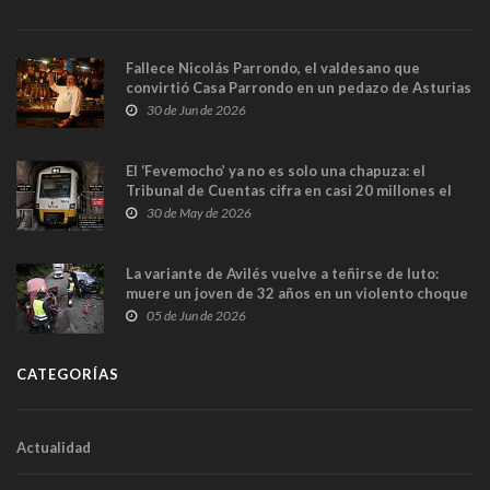
Fallece Nicolás Parrondo, el valdesano que
convirtió Casa Parrondo en un pedazo de Asturias
en Madrid
30 de Jun de 2026
El ‘Fevemocho’ ya no es solo una chapuza: el
Tribunal de Cuentas cifra en casi 20 millones el
sobrecoste de los trenes que no cabían por los
30 de May de 2026
túneles
La variante de Avilés vuelve a teñirse de luto:
muere un joven de 32 años en un violento choque
frontal
05 de Jun de 2026
CATEGORÍAS
Actualidad