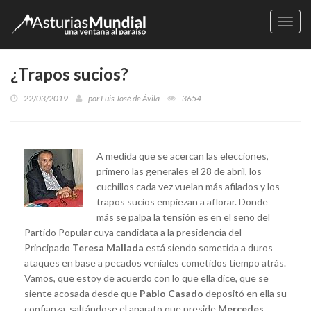
Naveg
¿Trapos sucios?
22/03/2019
por
Luis José de Ávila
3654
A medida que se acercan las elecciones,
primero las generales el 28 de abril, los
cuchillos cada vez vuelan más afilados y los
trapos sucios empiezan a aflorar. Donde
más se palpa la tensión es en el seno del
Partido Popular cuya candidata a la presidencia del
Principado
Teresa Mallada
está siendo sometida a duros
ataques en base a pecados veniales cometidos tiempo atrás.
Vamos, que estoy de acuerdo con lo que ella dice, que se
siente acosada desde que
Pablo Casado
depositó en ella su
confianza, saltándose el aparato que preside
Mercedes