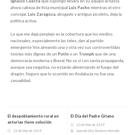
Ignacio Cuesta
que supongo llevará en su equipo al hasta
ahora cabeza de lista municipal
Luis Pacho
mientras el otro
concejal,
Luis Zaragoza
, abogado y antiguo picoleto, deja la
política activa.
Lo que me deja perplejo es la cobertura que los medios
nacionales, especialmente las teles, dan al partido
emergente Vox aireando una y otra vez sus controvertidas
teorías más dignas de un
Putin
o un
Trumph
que de una
democracia moderna y liberal. No se si con tanta propaganda,
aunque sea negativa, no estarán alimentando el fuego del
dragón. Seguro que lo ocurrido en Andalucía no fue una
casualidad.
El despoblamiento rural en
El Día del Padre Gitano
asturias tiene solución
23 de Mar de 2019
22 de Mar de 2019
Juan de Dios Ramírez Heredia