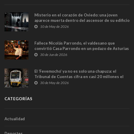
Misterio en el corazón de Oviedo: una joven
aparece muerta dentro del ascensor de su edificio
y las cámaras captan sus últimos minutos
10 de May de 2026
Fallece Nicolás Parrondo, el valdesano que
convirtió Casa Parrondo en un pedazo de Asturias
en Madrid
30 de Jun de 2026
El ‘Fevemocho’ ya no es solo una chapuza: el
Tribunal de Cuentas cifra en casi 20 millones el
sobrecoste de los trenes que no cabían por los
30 de May de 2026
túneles
CATEGORÍAS
Actualidad
Deportes