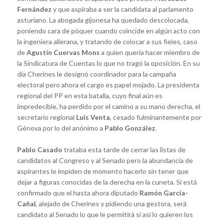
Fernández
y que aspiraba a ser la candidata al parlamento
asturiano. La abogada gijonesa ha quedado descolocada,
poniendo cara de póquer cuando coincide en algún acto con
la ingeniera allerana, y tratando de colocar a sus fieles, caso
de
Agustín Cuervas Mons
a quien quería hacer miembro de
la Sindicatura de Cuentas lo que no tragó la oposición. En su
día Cherines le designó coordinador para la campaña
electoral pero ahora el cargo es papel mojado. La presidenta
regional del PP en esta batalla, cuyo final aún es
impredecible, ha perdido por el camino a su mano derecha, el
secretario regional
Luis Venta
, cesado fulminantemente por
Génova por lo del anónimo a
Pablo González
.
Pablo Casado
trataba esta tarde de cerrar las listas de
candidatos al Congreso y al Senado pero la abundancia de
aspirantes le impiden de momento hacerlo sin tener que
dejar a figuras conocidas de la derecha en la cuneta. Si está
confirmado que el hasta ahora diputado
Ramón García-
Cañal
, alejado de Cherines y pidiendo una gestora, será
candidato al Senado lo que le permitirá si así lo quieren los