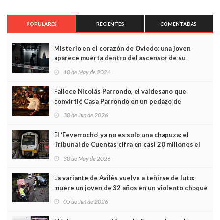
POPULARES
RECIENTES
COMENTADAS
Misterio en el corazón de Oviedo: una joven
aparece muerta dentro del ascensor de su
edificio y las cámaras captan sus últimos minutos
10 de May de 2026
Fallece Nicolás Parrondo, el valdesano que
convirtió Casa Parrondo en un pedazo de
Asturias en Madrid
30 de Jun de 2026
El ‘Fevemocho’ ya no es solo una chapuza: el
Tribunal de Cuentas cifra en casi 20 millones el
sobrecoste de los trenes que no cabían por los
30 de May de 2026
túneles
La variante de Avilés vuelve a teñirse de luto:
muere un joven de 32 años en un violento choque
frontal
05 de Jun de 2026