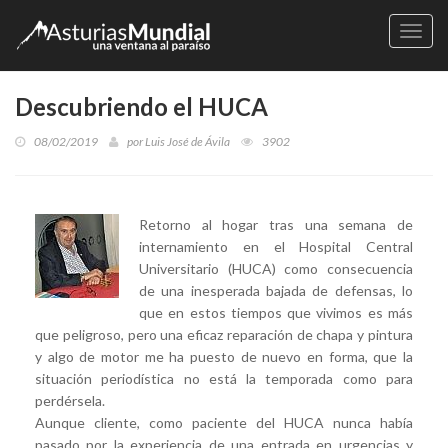
Naveg
Descubriendo el HUCA
08/02/2019
por
Luis José de Ávila
3902
Retorno al hogar tras una semana de
internamiento en el Hospital Central
Universitario (HUCA) como consecuencia
de una inesperada bajada de defensas, lo
que en estos tiempos que vivimos es más
que peligroso, pero una eficaz reparación de chapa y pintura
y algo de motor me ha puesto de nuevo en forma, que la
situación periodística no está la temporada como para
perdérsela.
Aunque cliente, como paciente del HUCA nunca había
pasado por la experiencia de una entrada en urgencias y