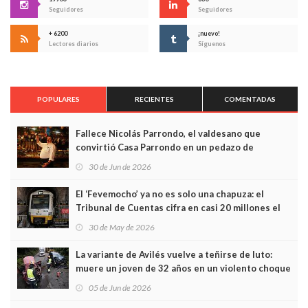
Seguidores
Seguidores
+ 6200
¡nuevo!
Lectores diarios
Síguenos
POPULARES
RECIENTES
COMENTADAS
Fallece Nicolás Parrondo, el valdesano que
convirtió Casa Parrondo en un pedazo de
Asturias en Madrid
30 de Jun de 2026
El ‘Fevemocho’ ya no es solo una chapuza: el
Tribunal de Cuentas cifra en casi 20 millones el
sobrecoste de los trenes que no cabían por los
30 de May de 2026
túneles
La variante de Avilés vuelve a teñirse de luto:
muere un joven de 32 años en un violento choque
frontal
05 de Jun de 2026