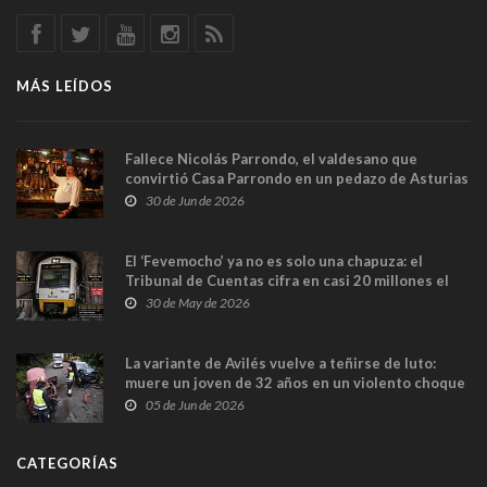
MÁS LEÍDOS
Fallece Nicolás Parrondo, el valdesano que
convirtió Casa Parrondo en un pedazo de Asturias
en Madrid
30 de Jun de 2026
El ‘Fevemocho’ ya no es solo una chapuza: el
Tribunal de Cuentas cifra en casi 20 millones el
sobrecoste de los trenes que no cabían por los
30 de May de 2026
túneles
La variante de Avilés vuelve a teñirse de luto:
muere un joven de 32 años en un violento choque
frontal
05 de Jun de 2026
CATEGORÍAS