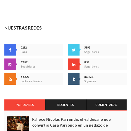
NUESTRAS REDES
2292
5992
Fans
Seguidores
19900
830
Seguidores
Seguidores
+ 6200
¡nuevo!
Lectores diarios
Síguenos
POPULARES
RECIENTES
COMENTADAS
Fallece Nicolás Parrondo, el valdesano que
convirtió Casa Parrondo en un pedazo de