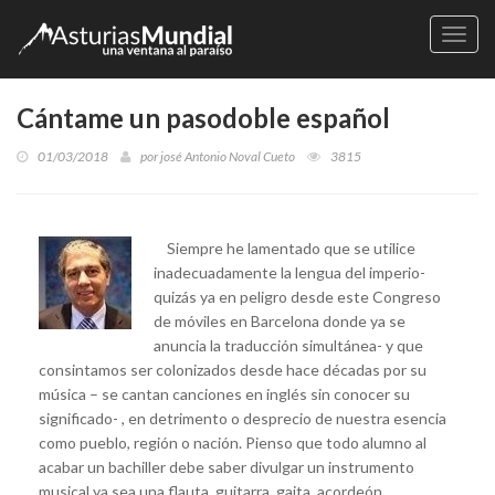
Naveg
Cántame un pasodoble español
01/03/2018
por
josé Antonio Noval Cueto
3815
Siempre he lamentado que se utilice
inadecuadamente la lengua del imperio-
quizás ya en peligro desde este Congreso
de móviles en Barcelona donde ya se
anuncia la traducción simultánea- y que
consintamos ser colonizados desde hace décadas por su
música – se cantan canciones en inglés sin conocer su
significado- , en detrimento o desprecio de nuestra esencia
como pueblo, región o nación. Pienso que todo alumno al
acabar un bachiller debe saber divulgar un instrumento
musical ya sea una flauta, guitarra, gaita, acordeón ,