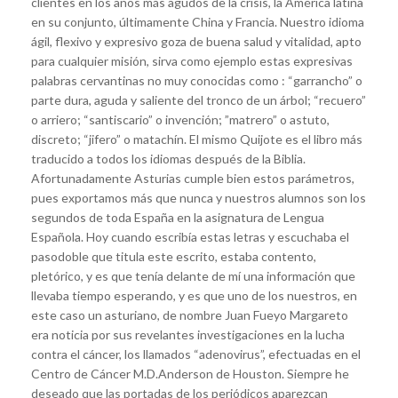
clientes en los años más agudos de la crisis, la América latina
en su conjunto, últimamente China y Francia. Nuestro idioma
ágil, flexivo y expresivo goza de buena salud y vitalidad, apto
para cualquier misión, sirva como ejemplo estas expresivas
palabras cervantinas no muy conocidas como : “garrancho” o
parte dura, aguda y saliente del tronco de un árbol; “recuero”
o arriero; “santiscario” o invención; ”matrero” o astuto,
discreto; “jifero” o matachín. El mismo Quijote es el libro más
traducido a todos los idiomas después de la Biblia.
Afortunadamente Asturias cumple bien estos parámetros,
pues exportamos más que nunca y nuestros alumnos son los
segundos de toda España en la asignatura de Lengua
Española. Hoy cuando escribía estas letras y escuchaba el
pasodoble que titula este escrito, estaba contento,
pletórico, y es que tenía delante de mí una información que
llevaba tiempo esperando, y es que uno de los nuestros, en
este caso un asturiano, de nombre Juan Fueyo Margareto
era noticia por sus revelantes investigaciones en la lucha
contra el cáncer, los llamados “adenovirus”, efectuadas en el
Centro de Cáncer M.D.Anderson de Houston. Siempre he
deseado que las portadas de los periódicos aparezcan