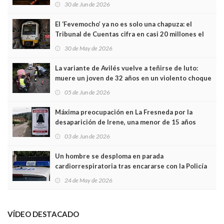
Asturias en Madrid
30 de Jun de 2026
El ‘Fevemocho’ ya no es solo una chapuza: el
Tribunal de Cuentas cifra en casi 20 millones el
sobrecoste de los trenes que no cabían por los
30 de May de 2026
túneles
La variante de Avilés vuelve a teñirse de luto:
muere un joven de 32 años en un violento choque
frontal
05 de Jun de 2026
Máxima preocupación en La Fresneda por la
desaparición de Irene, una menor de 15 años
03 de Jun de 2026
Un hombre se desploma en parada
cardiorrespiratoria tras encararse con la Policía
Local en Luanco
24 de May de 2026
VÍDEO DESTACADO