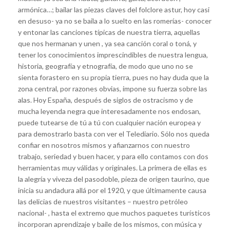
armónica…; bailar las piezas claves del folclore astur, hoy casi
en desuso- ya no se baila a lo suelto en las romerías- conocer
y entonar las canciones típicas de nuestra tierra, aquellas
que nos hermanan y unen , ya sea canción coral o toná, y
tener los conocimientos imprescindibles de nuestra lengua,
historia, geografía y etnografía, de modo que uno no se
sienta forastero en su propia tierra, pues no hay duda que la
zona central, por razones obvias, impone su fuerza sobre las
alas. Hoy España, después de siglos de ostracismo y de
mucha leyenda negra que interesadamente nos endosan,
puede tutearse de tú a tú con cualquier nación europea y
para demostrarlo basta con ver el Telediario. Sólo nos queda
confiar en nosotros mismos y afianzarnos con nuestro
trabajo, seriedad y buen hacer, y para ello contamos con dos
herramientas muy válidas y originales. La primera de ellas es
la alegría y viveza del pasodoble, pieza de origen taurino, que
inicia su andadura allá por el 1920, y que últimamente causa
las delicias de nuestros visitantes – nuestro petróleo
nacional- , hasta el extremo que muchos paquetes turísticos
incorporan aprendizaje y baile de los mismos, con música y