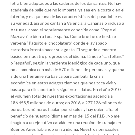
letra bien adaptados a las caderas de los danzantes. No hay
academia de baile que no lo imparta, ya sea en la costa o en el
interior, y es que una de las características del pasodoble es
su variedad, así unos cantan a Valencia, a Canarias o incluso a
Asturias, como el popularmente conocido como “Pepe el
Mazcayu”, o bien a toda España. Como broche de fiesta o
verbena “Paquito el chocolatero” donde el avispado
carterista intenta hacer su agosto. El segundo elemento
básico en nuestro progreso es el idioma, llámese “castellano”
o “español”, según la vertiente ideológico de cada uno, que
nos comunica con más de 570 millones de personas, y que ha
sido una herramienta básica para combatir la crisis
económica en estos aciagos tiempos que nos toca vivir y
basta para ello aportar los siguientes datos. En el año 2010
el volumen total de nuestras exportaciones ascendía a
186.458,5 millones de euros; en 2016, a 277.126 millones de
euros. Los números hablan por sí solos y hay quien cifra el
beneficio de nuestro idioma en más del 15 del P.I.B . No me
imagino a un ejecutivo catalán en una reunión de trabajo en
Buenos Aires hablando en su idioma. Nuestros principales