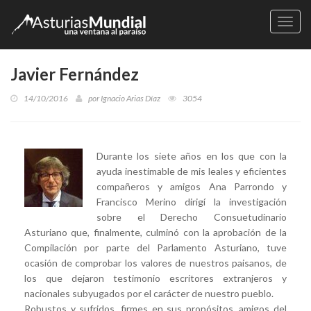
Naveg
Javier Fernández
14/10/2016
por
Ignacio Arias Díaz
3054
Durante los siete años en los que con la
ayuda inestimable de mis leales y eficientes
compañeros y amigos Ana Parrondo y
Francisco Merino dirigí la investigación
sobre el Derecho Consuetudinario
Asturiano que, finalmente, culminó con la aprobación de la
Compilación por parte del Parlamento Asturiano, tuve
ocasión de comprobar los valores de nuestros paisanos, de
los que dejaron testimonio escritores extranjeros y
nacionales subyugados por el carácter de nuestro pueblo.
Robustos y sufridos, firmes en sus propósitos, amigos del