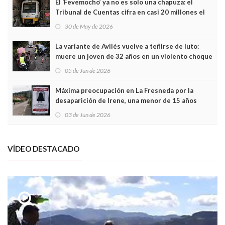
El ‘Fevemocho’ ya no es solo una chapuza: el
Tribunal de Cuentas cifra en casi 20 millones el
sobrecoste de los trenes que no cabían por los
30 de May de 2026
túneles
La variante de Avilés vuelve a teñirse de luto:
muere un joven de 32 años en un violento choque
frontal
05 de Jun de 2026
Máxima preocupación en La Fresneda por la
desaparición de Irene, una menor de 15 años
03 de Jun de 2026
VÍDEO DESTACADO