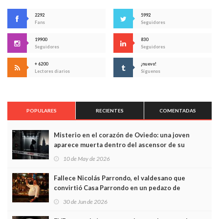
2292
5992
Fans
Seguidores
19900
830
Seguidores
Seguidores
+ 6200
¡nuevo!
Lectores diarios
Síguenos
POPULARES
RECIENTES
COMENTADAS
Misterio en el corazón de Oviedo: una joven
aparece muerta dentro del ascensor de su
edificio y las cámaras captan sus últimos minutos
10 de May de 2026
Fallece Nicolás Parrondo, el valdesano que
convirtió Casa Parrondo en un pedazo de
Asturias en Madrid
30 de Jun de 2026