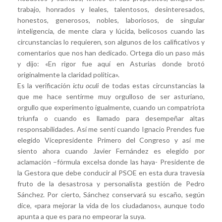
trabajo, honrados y leales, talentosos, desinteresados,
honestos, generosos, nobles, laboriosos, de singular
inteligencia, de mente clara y lúcida, belicosos cuando las
circunstancias lo requieren, son algunos de los calificativos y
comentarios que nos han dedicado. Ortega dio un paso más
y dijo: «En rigor fue aquí en Asturias donde brotó
originalmente la claridad política».
Es la verificación
ictu oculi
de todas estas circunstancias la
que me hace sentirme muy orgulloso de ser asturiano,
orgullo que experimento igualmente, cuando un compatriota
triunfa o cuando es llamado para desempeñar altas
responsabilidades. Así me sentí cuando Ignacio Prendes fue
elegido Vicepresidente Primero del Congreso y así me
siento ahora cuando Javier Fernández es elegido por
aclamación –fórmula excelsa donde las haya- Presidente de
la Gestora que debe conducir al PSOE en esta dura travesía
fruto de la desastrosa y personalista gestión de Pedro
Sánchez. Por cierto, Sánchez conservará su escaño, según
dice, «para mejorar la vida de los ciudadanos», aunque todo
apunta a que es para no empeorar la suya.