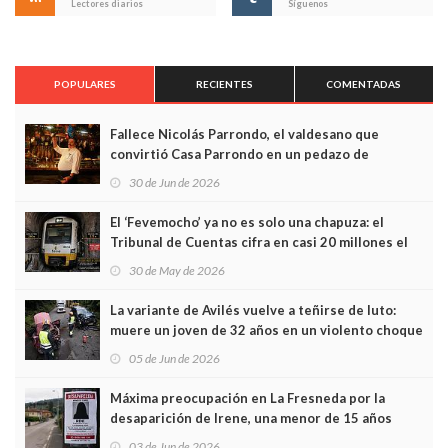
Lectores diarios
Síguenos
POPULARES
RECIENTES
COMENTADAS
Fallece Nicolás Parrondo, el valdesano que
convirtió Casa Parrondo en un pedazo de
Asturias en Madrid
30 de Jun de 2026
El ‘Fevemocho’ ya no es solo una chapuza: el
Tribunal de Cuentas cifra en casi 20 millones el
sobrecoste de los trenes que no cabían por los
30 de May de 2026
túneles
La variante de Avilés vuelve a teñirse de luto:
muere un joven de 32 años en un violento choque
frontal
05 de Jun de 2026
Máxima preocupación en La Fresneda por la
desaparición de Irene, una menor de 15 años
03 de Jun de 2026