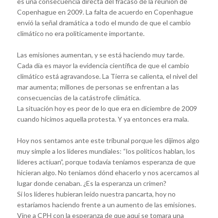
es una consecuencia directa del fracaso de la reunión de
Copenhague en 2009. La falta de acuerdo en Copenhague
envió la señal dramática a todo el mundo de que el cambio
climático no era politicamente importante.
Las emisiones aumentan, y se está haciendo muy tarde.
Cada día es mayor la evidencia científica de que el cambio
climático está agravandose. La Tierra se calienta, el nivel del
mar aumenta; millones de personas se enfrentan a las
consecuencias de la catástrofe climática.
La situación hoy es peor de lo que era en diciembre de 2009
cuando hicimos aquella protesta. Y ya entonces era mala.
Hoy nos sentamos ante este tribunal porque les dijimos algo
muy simple a los líderes mundiales: “los políticos hablan, los
líderes actíuan”, porque todavía teníamos esperanza de que
hicieran algo. No teniamos dónd ehacerlo y nos acercamos al
lugar donde cenaban. ¿Es la esperanza un crimen?
Si los líderes hubieran leído nuestra pancarta, hoy no
estaríamos haciendo frente a un aumento de las emisiones.
Vine a CPH con la esperanza de que aqui se tomara una