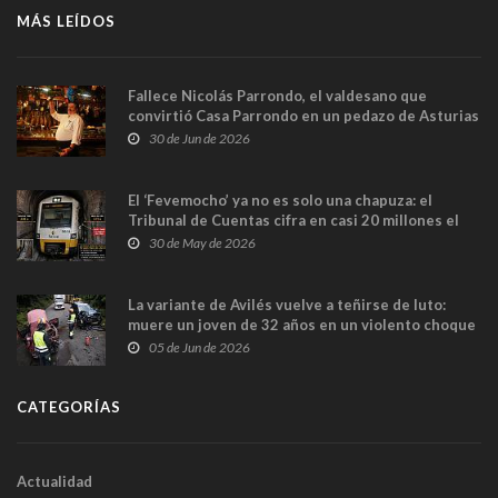
MÁS LEÍDOS
Fallece Nicolás Parrondo, el valdesano que
convirtió Casa Parrondo en un pedazo de Asturias
en Madrid
30 de Jun de 2026
El ‘Fevemocho’ ya no es solo una chapuza: el
Tribunal de Cuentas cifra en casi 20 millones el
sobrecoste de los trenes que no cabían por los
30 de May de 2026
túneles
La variante de Avilés vuelve a teñirse de luto:
muere un joven de 32 años en un violento choque
frontal
05 de Jun de 2026
CATEGORÍAS
Actualidad