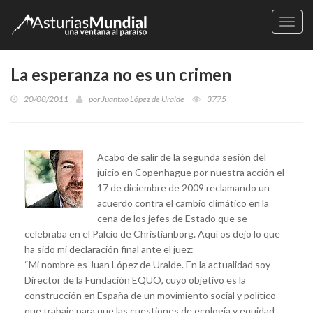
Naveg
La esperanza no es un crimen
20/08/2011
por
Juantxo López de Uralde
3775
Acabo de salir de la segunda sesión del
juicio en Copenhague por nuestra acción el
17 de diciembre de 2009 reclamando un
acuerdo contra el cambio climático en la
cena de los jefes de Estado que se
celebraba en el Palcio de Christianborg. Aquí os dejo lo que
ha sido mi declaración final ante el juez:
“Mi nombre es Juan López de Uralde. En la actualidad soy
Director de la Fundación EQUO, cuyo objetivo es la
construcción en España de un movimiento social y político
que trabaje para que las cuestiones de ecología y equidad