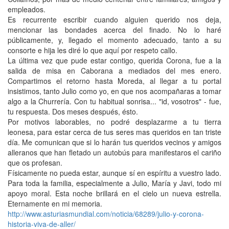
empleados.
Es recurrente escribir cuando alguien querido nos deja,
mencionar las bondades acerca del finado. No lo haré
públicamente, y, llegado el momento adecuado, tanto a su
consorte e hija les diré lo que aquí por respeto callo.
La última vez que pude estar contigo, querida Corona, fue a la
salida de misa en Caborana a mediados del mes enero.
Compartimos el retorno hasta Moreda, al llegar a tu portal
insistimos, tanto Julio como yo, en que nos acompañaras a tomar
algo a la Churrería. Con tu habitual sonrisa... "id, vosotros" - fue,
tu respuesta. Dos meses después, ésto.
Por motivos laborables, no podré desplazarme a tu tierra
leonesa, para estar cerca de tus seres mas queridos en tan triste
día. Me comunican que si lo harán tus queridos vecinos y amigos
alleranos que han fletado un autobús para manifestaros el cariño
que os profesan.
Físicamente no pueda estar, aunque sí en espíritu a vuestro lado.
Para toda la familia, especialmente a Julio, María y Javi, todo mi
apoyo moral. Esta noche brillará en el cielo un nueva estrella.
Eternamente en mi memoria.
http://www.asturiasmundial.com/noticia/68289/julio-y-corona-
historia-viva-de-aller/