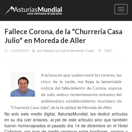
Naveg
Fallece Corona, de la "Churreria Casa
Julio" en Moreda de Aller
11/03/2015
por
Manuel Luis García Bernardo 'Cuqui'
3387
A la hora en que suelen morir los toreros, las
cinco de la tarde, me llega la lamentable
noticia del fallecimiento de Corona, esposa
de Julio, ambos recientemente retirados del
emblemático establecimiento hostelero de
"Churrería Casa Julio", de la localidad de Moreda de Aller.
No solo este medio digital, AsturiasMundial, les dedicó artículos
en su día (ver enlaces, al pie de este articulo) sino que también
fueron homenajeados el pasado día 14 de diciembre en el Hotel
Collaínos, por mas de medio centenar entre familiares, amigos y