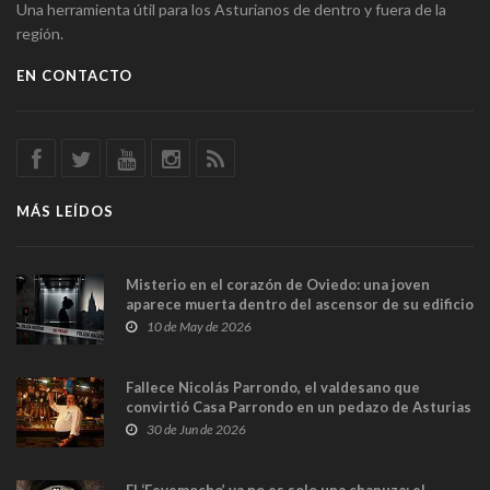
Una herramienta útil para los Asturianos de dentro y fuera de la
región.
EN CONTACTO
MÁS LEÍDOS
Misterio en el corazón de Oviedo: una joven
aparece muerta dentro del ascensor de su edificio
y las cámaras captan sus últimos minutos
10 de May de 2026
Fallece Nicolás Parrondo, el valdesano que
convirtió Casa Parrondo en un pedazo de Asturias
en Madrid
30 de Jun de 2026
El ‘Fevemocho’ ya no es solo una chapuza: el