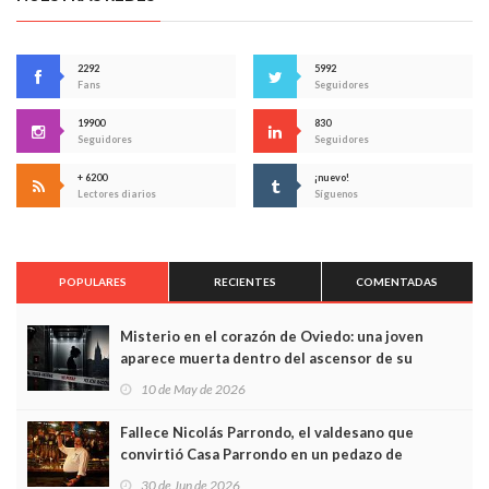
2292
5992
Fans
Seguidores
19900
830
Seguidores
Seguidores
+ 6200
¡nuevo!
Lectores diarios
Síguenos
POPULARES
RECIENTES
COMENTADAS
Misterio en el corazón de Oviedo: una joven
aparece muerta dentro del ascensor de su
edificio y las cámaras captan sus últimos minutos
10 de May de 2026
Fallece Nicolás Parrondo, el valdesano que
convirtió Casa Parrondo en un pedazo de
Asturias en Madrid
30 de Jun de 2026