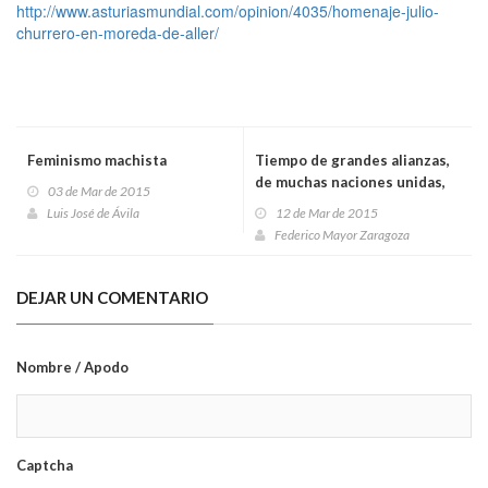
http://www.asturiasmundial.com/opinion/4035/homenaje-julio-
churrero-en-moreda-de-aller/
Feminismo machista
Tiempo de grandes alianzas,
de muchas naciones unidas,
03 de Mar de 2015
de Naciones Unidas
Luis José de Ávila
12 de Mar de 2015
Federico Mayor Zaragoza
DEJAR UN COMENTARIO
Nombre / Apodo
Captcha