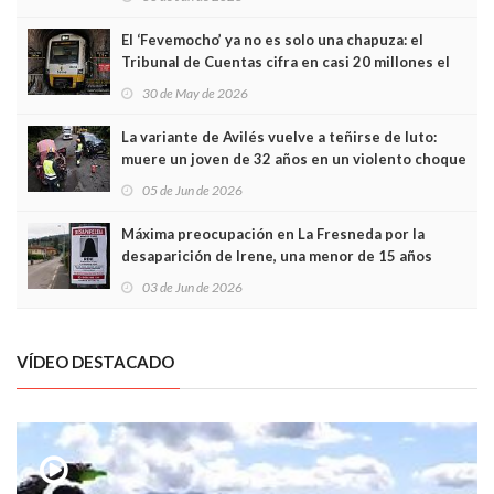
El ‘Fevemocho’ ya no es solo una chapuza: el
Tribunal de Cuentas cifra en casi 20 millones el
sobrecoste de los trenes que no cabían por los
30 de May de 2026
túneles
La variante de Avilés vuelve a teñirse de luto:
muere un joven de 32 años en un violento choque
frontal
05 de Jun de 2026
Máxima preocupación en La Fresneda por la
desaparición de Irene, una menor de 15 años
03 de Jun de 2026
VÍDEO DESTACADO