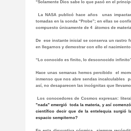
“Solamente Dios sabe lo que pasó en el princip
La NASA publicó hace años
unas impacta
tomadas en la sonda “Probe”; en ellas se confi
compuesto únicamente de 4
átomos de materia
De
ese instante inicial se conserva un rastro 
en llegarnos y demostrar con ello el nacimiento
“Lo conocido es finito, lo desconocido infinito
Hace unas semanas hemos percibido
el mome
inmenso que nos abre sendas incalculables
p
así, no desaparecen las incógnitas que llevamo
Los conocedores de Cosmos expresan: litera
"nada" emergió
toda la materia, y así comenzó
científico decir que de la entelequia surgió
espacio sempiterno?
En esta disyuntiva cósmica
siempre recóndit