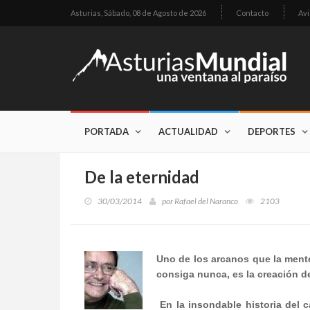
Asturias,
Sábado, 08 de Agosto de 2026
Contacto
Avi
PORTADA
ACTUALIDAD
DEPORTES
De la eternidad
30/03/2014
por
Rafael del Naranco
2103
Uno de los arcanos que la ment
consiga nunca, es la creación de
En la insondable historia del 