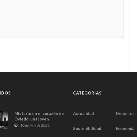
ÍDOS
CATEGORÍAS
Misterio en el corazón de
Actualidad
Deportes
Oviedo: una joven
aparece muerta dentro
10 de May de 2026
Sostenibilidad
Economía
del ascensor de su
edificio y las cámaras