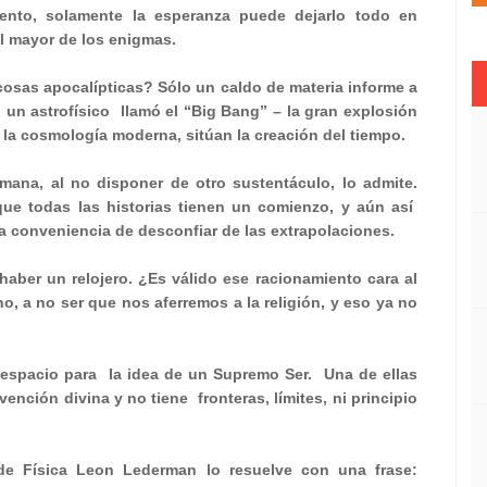
mento, solamente la esperanza puede dejarlo todo en
l mayor de los enigmas.
osas apocalípticas? Sólo un caldo de materia informe a
un astrofísico
llamó el “Big Bang” – la gran explosión
 en la cosmología moderna, sitúan la creación del tiempo.
ana, al no disponer de otro sustentáculo, lo admite.
que todas las historias tienen un comienzo, y aún así
la conveniencia de desconfiar de las extrapolaciones.
 haber un relojero. ¿Es válido ese racionamiento cara al
, a no ser que nos aferremos a la religión, y eso ya no
 espacio para
la idea de un Supremo Ser.
Una de ellas
rvención divina y no tiene
fronteras, límites, ni principio
de Física Leon Lederman lo resuelve con una frase: