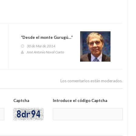
“Desde el monte Gurugú…”
30 de Mar de 2014
José Antonio Noval Cueto
Los comentarios están moderados.
Captcha
Introduce el código Captcha