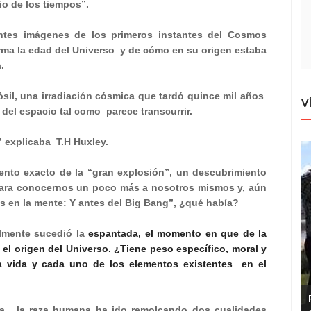
io de los tiempos”.
ntes imágenes de los primeros instantes del Cosmos
rma la edad del Universo
y de cómo en su origen estaba
.
fósil, una irradiación cósmica que tardó quince mil años
V
 del espacio tal como
parece transcurrir.
” explicaba
T.H Huxley.
nto exacto de la “gran explosión”, un descubrimiento
ara conocernos un poco más a nosotros mismos y, aún
s en la mente: Y antes del Big Bang”, ¿qué había?
lmente sucedió la
espantada, el momento en que de la
 el origen del Universo. ¿Tiene peso específico, moral y
 la vida y cada uno de los elementos existentes
en el
a,
la raza humana ha ido remolcando dos cualidades