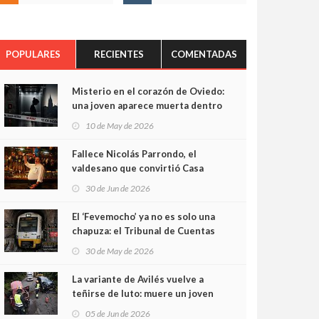
POPULARES
RECIENTES
COMENTADAS
Misterio en el corazón de Oviedo:
una joven aparece muerta dentro
del ascensor de su edificio y las
10 de May de 2026
cámaras captan sus últimos
minutos
Fallece Nicolás Parrondo, el
valdesano que convirtió Casa
Parrondo en un pedazo de
30 de Jun de 2026
Asturias en Madrid
El ‘Fevemocho’ ya no es solo una
chapuza: el Tribunal de Cuentas
cifra en casi 20 millones el
30 de May de 2026
sobrecoste de los trenes que no
cabían por los túneles
La variante de Avilés vuelve a
teñirse de luto: muere un joven
de 32 años en un violento choque
05 de Jun de 2026