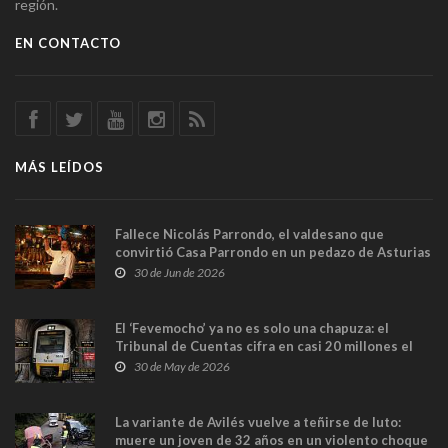
región.
EN CONTACTO
MÁS LEÍDOS
Fallece Nicolás Parrondo, el valdesano que
convirtió Casa Parrondo en un pedazo de Asturias
en Madrid
30 de Jun de 2026
El ‘Fevemocho’ ya no es solo una chapuza: el
Tribunal de Cuentas cifra en casi 20 millones el
sobrecoste de los trenes que no cabían por los
30 de May de 2026
túneles
La variante de Avilés vuelve a teñirse de luto:
muere un joven de 32 años en un violento choque