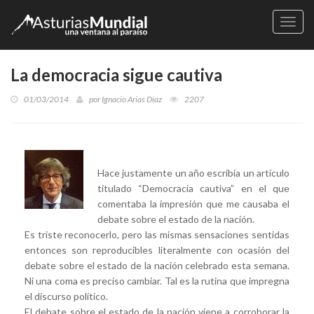
Naveg
La democracia sigue cautiva
01/03/2014
por
Ignacio Arias Díaz
2207
Hace justamente un año escribía un artículo
titulado “Democracia cautiva” en el que
comentaba la impresión que me causaba el
debate sobre el estado de la nación.
Es triste reconocerlo, pero las mismas sensaciones sentidas
entonces son reproducibles literalmente con ocasión del
debate sobre el estado de la nación celebrado esta semana.
Ni una coma es preciso cambiar. Tal es la rutina que impregna
el discurso político.
El debate sobre el estado de la nación viene a corroborar la