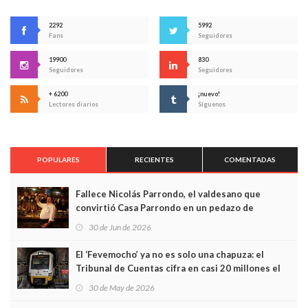
2292
5992
Fans
Seguidores
19900
830
Seguidores
Seguidores
+ 6200
¡nuevo!
Lectores diarios
Síguenos
POPULARES
RECIENTES
COMENTADAS
Fallece Nicolás Parrondo, el valdesano que
convirtió Casa Parrondo en un pedazo de
Asturias en Madrid
30 de Jun de 2026
El ‘Fevemocho’ ya no es solo una chapuza: el
Tribunal de Cuentas cifra en casi 20 millones el
sobrecoste de los trenes que no cabían por los
30 de May de 2026
túneles