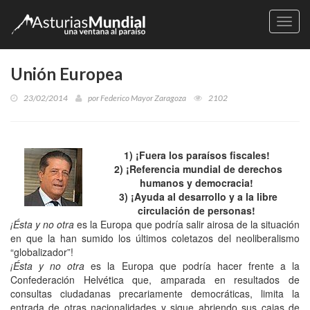
Naveg
Unión Europea
23/02/2014
por
Federico Mayor Zaragoza
2102
1) ¡Fuera los paraísos fiscales!
2) ¡Referencia mundial de derechos
humanos y democracia!
3) ¡Ayuda al desarrollo y a la libre
circulación de personas!
¡Ésta y no otra
es la Europa que podría salir airosa de la situación
en que la han sumido los últimos coletazos del neoliberalismo
“globalizador”!
¡Ésta y no otra
es la Europa que podría hacer frente a la
Confederación Helvética que, amparada en resultados de
consultas ciudadanas precariamente democráticas, limita la
entrada de otras nacionalidades y sigue abriendo sus cajas de