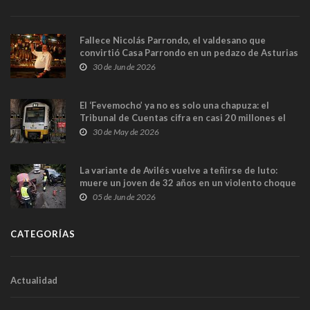
Fallece Nicolás Parrondo, el valdesano que
convirtió Casa Parrondo en un pedazo de Asturias
en Madrid
30 de Jun de 2026
El ‘Fevemocho’ ya no es solo una chapuza: el
Tribunal de Cuentas cifra en casi 20 millones el
sobrecoste de los trenes que no cabían por los
30 de May de 2026
túneles
La variante de Avilés vuelve a teñirse de luto:
muere un joven de 32 años en un violento choque
frontal
05 de Jun de 2026
CATEGORÍAS
Actualidad