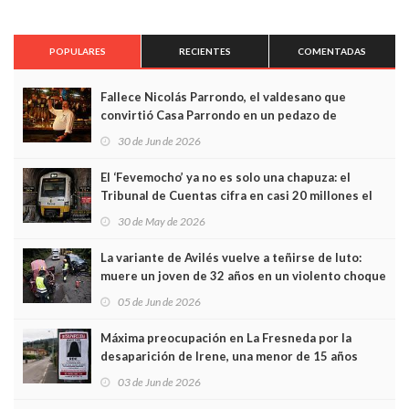
POPULARES
RECIENTES
COMENTADAS
Fallece Nicolás Parrondo, el valdesano que
convirtió Casa Parrondo en un pedazo de
Asturias en Madrid
30 de Jun de 2026
El ‘Fevemocho’ ya no es solo una chapuza: el
Tribunal de Cuentas cifra en casi 20 millones el
sobrecoste de los trenes que no cabían por los
30 de May de 2026
túneles
La variante de Avilés vuelve a teñirse de luto:
muere un joven de 32 años en un violento choque
frontal
05 de Jun de 2026
Máxima preocupación en La Fresneda por la
desaparición de Irene, una menor de 15 años
03 de Jun de 2026