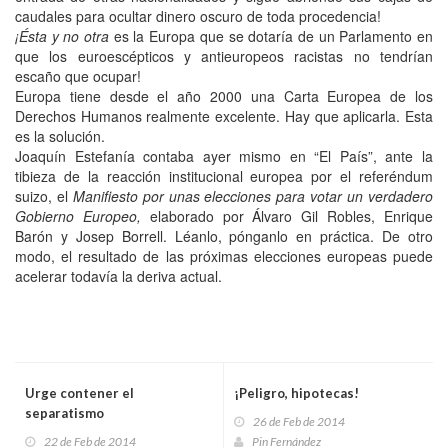
caudales para ocultar dinero oscuro de toda procedencia!
¡Ésta y no otra
es la Europa que se dotaría de un Parlamento en
que los euroescépticos y antieuropeos racistas no tendrían
escaño que ocupar!
Europa tiene desde el año 2000 una Carta Europea de los
Derechos Humanos realmente excelente. Hay que aplicarla. Esta
es la solución.
Joaquín Estefanía contaba ayer mismo en “El País”, ante la
tibieza de la reacción institucional europea por el referéndum
suizo, el
Manifiesto por unas elecciones para votar un verdadero
Gobierno Europeo,
elaborado por Álvaro Gil Robles, Enrique
Barón y Josep Borrell. Léanlo, pónganlo en práctica. De otro
modo, el resultado de las próximas elecciones europeas puede
acelerar todavía la deriva actual.
Urge contener el
¡Peligro, hipotecas!
separatismo
26 de Feb de 2014
22 de Feb de 2014
Pin Fernández