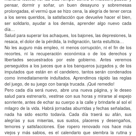
pensar, dormir y soñar, un buen desayuno y sobremesas
prolongadas, el vermú que se hizo cena, la alegría de tener cerca
a los seres queridos, la satisfacción que devuelve hacer el bien,
ser solidario, ayudar a los demás, aprender algo nuevo cada
día…
Salud para superar los achaques, los bajones, las depresiones, la
resaca, el dolor de la pérdida, la indignación, tanta estulticia…
No les auguro más empleo, ni menos corrupción, ni el fin de los
recortes, ni la recuperación económica o de los derechos y
libertades secuestrados por este gobierno. Antes veremos
perseguidos a los jueces que a los banqueros juzgados y, de los
imputados que están en el candelero, tantos serán condenados
como inmediatamente indultados. Aprendimos rápido las reglas
del juego, de su juego con baraja trucada. ¡Qué remedio!
Pero cada día será nuevo, abre una nueva página, y le deseo
salud para estrenarlo, vestirse con sus horas y mirarse al espejo
sonriente, antes de echar su cuerpo a la calle y brindarle al sol el
milagro de la vida. Habrá jornadas aburridas y fechas señaladas,
nada ha sido escrito todavía. Cada día traerá su afán, sus
alegrías y sus miserias, sus sustos, placeres y desengaños,
temores y satisfacciones. Ese ropero renovado nos hace más
viejos y más sabios, es el calendario que siembra la rutina y