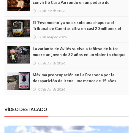
convirtió Casa Parrondo en un pedazo de
Asturias en Madrid
30 de Jun de 2026
El ‘Fevemocho’ ya no es solo una chapuza: el
Tribunal de Cuentas cifra en casi 20 millones el
sobrecoste de los trenes que no cabían por los
30 de May de 2026
túneles
La variante de Avilés vuelve a teñirse de luto:
muere un joven de 32 años en un violento choque
frontal
05 de Jun de 2026
Máxima preocupación en La Fresneda por la
desaparición de Irene, una menor de 15 años
03 de Jun de 2026
VÍDEO DESTACADO