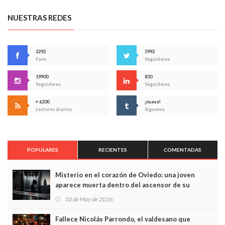
NUESTRAS REDES
2292
5992
Fans
Seguidores
19900
830
Seguidores
Seguidores
+ 6200
¡nuevo!
Lectores diarios
Síguenos
POPULARES
RECIENTES
COMENTADAS
Misterio en el corazón de Oviedo: una joven
aparece muerta dentro del ascensor de su
edificio y las cámaras captan sus últimos minutos
10 de May de 2026
Fallece Nicolás Parrondo, el valdesano que