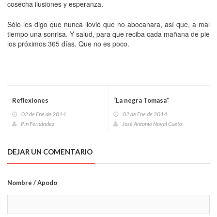
cosecha ilusiones y esperanza.
Sólo les digo que nunca llovió que no abocanara, así que, a mal
tiempo una sonrisa. Y salud, para que reciba cada mañana de pie
los próximos 365 días. Que no es poco.
Reflexiones
“La negra Tomasa”
02 de Ene de 2014
02 de Ene de 2014
Pin Fernández
José Antonio Noval Cueto
DEJAR UN COMENTARIO
Nombre / Apodo