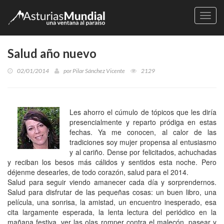
Naveg
Salud año nuevo
02/01/2014
por
Pilar Sánchez Vicente
2129
Les ahorro el cúmulo de tópicos que les diría
presencialmente y reparto pródiga en estas
fechas. Ya me conocen, al calor de las
tradiciones soy mujer propensa al entusiasmo
y al cariño. Dense por felicitados, achuchadas
y reciban los besos más cálidos y sentidos esta noche. Pero
déjenme desearles, de todo corazón, salud para el 2014.
Salud para seguir viendo amanecer cada día y sorprendernos.
Salud para disfrutar de las pequeñas cosas: un buen libro, una
película, una sonrisa, la amistad, un encuentro inesperado, esa
cita largamente esperada, la lenta lectura del periódico en la
mañana festiva, ver las olas romper contra el malecón, pasear y