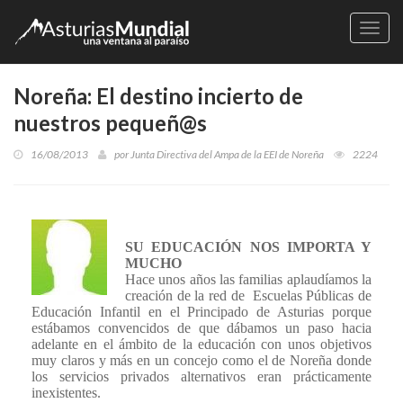
Naveg
Noreña: El destino incierto de
nuestros pequeñ@s
16/08/2013
por
Junta Directiva del Ampa de la EEI de Noreña
2224
SU EDUCACIÓN NOS IMPORTA Y
MUCHO
Hace unos años las familias aplaudíamos la
creación de la red de
Escuelas Públicas de
Educación Infantil en el Principado de Asturias porque
estábamos convencidos de que dábamos un paso hacia
adelante en el ámbito de la educación con unos objetivos
muy claros y más en un concejo como el de Noreña donde
los servicios privados alternativos eran prácticamente
inexistentes.