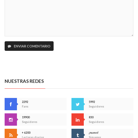
ENVIAR COMENTARIO
NUESTRAS REDES
2292
5992
Fans
Seguidores
19900
830
Seguidores
Seguidores
+ 6200
¡nuevo!
Lectores diarios
Síguenos