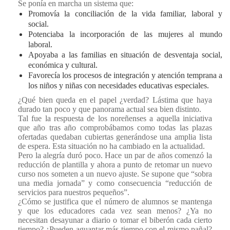
Se ponía en marcha un sistema que:
Promovía la conciliación de la vida familiar, laboral y
social.
Potenciaba la incorporación de las mujeres al mundo
laboral.
Apoyaba a las familias en situación de desventaja social,
económica y cultural.
Favorecía los procesos de integración y atención temprana a
los niños y niñas con necesidades educativas especiales.
¿Qué bien queda en el papel ¿verdad? Lástima que haya
durado tan poco y que panorama actual sea bien distinto.
Tal fue la respuesta de los noreñenses a aquella iniciativa
que año tras año comprobábamos como todas las plazas
ofertadas quedaban cubiertas generándose una amplia lista
de espera. Esta situación no ha cambiado en la actualidad.
Pero la alegría duró poco. Hace un par de años comenzó la
reducción de plantilla y ahora a punto de retomar un nuevo
curso nos someten a un nuevo ajuste. Se supone que “sobra
una media jornada” y como consecuencia “reducción de
servicios para nuestros pequeños”.
¿Cómo se justifica que el número de alumnos se mantenga
y que los educadores cada vez sean menos? ¿Ya no
necesitan desayunar a diario o tomar el biberón cada cierto
tiempo? ¿Pueden aguantar más tiempo con el mismo pañal?