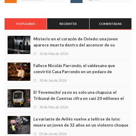
POPULARES
RECIENTES
COMENTADAS
Misterio en el corazón de Oviedo: una joven
aparece muerta dentro del ascensor de su
edificio y las cámaras captan sus últimos minutos
10 de May de 2026
Fallece Nicolás Parrondo, el valdesano que
convirtió Casa Parrondo en un pedazo de
Asturias en Madrid
30 de Jun de 2026
El ‘Fevemocho’ ya no es solo una chapuza: el
Tribunal de Cuentas cifra en casi 20 millones el
sobrecoste de los trenes que no cabían por los
30 de May de 2026
túneles
La variante de Avilés vuelve a teñirse de luto:
muere un joven de 32 años en un violento choque
frontal
05 de Jun de 2026