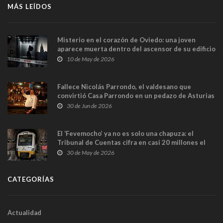
MÁS LEÍDOS
Misterio en el corazón de Oviedo: una joven
aparece muerta dentro del ascensor de su edificio
y las cámaras captan sus últimos minutos
10 de May de 2026
Fallece Nicolás Parrondo, el valdesano que
convirtió Casa Parrondo en un pedazo de Asturias
en Madrid
30 de Jun de 2026
El ‘Fevemocho’ ya no es solo una chapuza: el
Tribunal de Cuentas cifra en casi 20 millones el
sobrecoste de los trenes que no cabían por los
30 de May de 2026
túneles
CATEGORÍAS
Actualidad