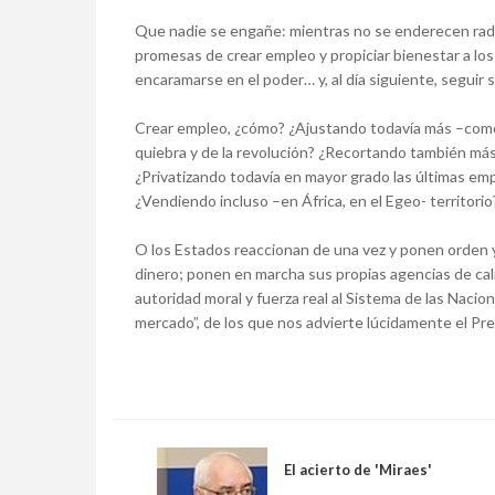
Que nadie se engañe: mientras no se enderecen radic
promesas de crear empleo y propiciar bienestar a lo
encaramarse en el poder… y, al día siguiente, seguir
Crear empleo, ¿cómo? ¿Ajustando todavía más –como 
quiebra y de la revolución? ¿Recortando también más
¿Privatizando todavía en mayor grado las últimas e
¿Vendiendo incluso –en África, en el Egeo- territorio
O los Estados reaccionan de una vez y ponen orden y 
dinero; ponen en marcha sus propias agencias de cali
autoridad moral y fuerza real al Sistema de las Naci
mercado”, de los que nos advierte lúcidamente el Pr
El acierto de 'Miraes'