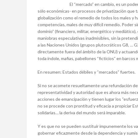
El “mercado” en cambio, es un poder
sólo económicas- en procesos de privatización que ta
globalización como el remedio de todos los males y 
competencias, males de muy difícil remedio. Poder sin
dominio” (financiero, militar, energético y mediático),
maniobras especulativas inadmisibles, sin la pretend
a las Naciones Unidos (grupos plutocráticos G8, … G
directamente fuera del ámbito de la ONU) y actuando
toda índole, mafias, pabellones “ficticios” en barco
En resumen: Estados débiles y “mercados” fuertes.
Si no se acomete resueltamente una refundación del
representatividad y autoridad que es ahora más neces
acciones de emancipación y tienen lugar los “esfuer
no se procede con prontitud y eficacia a propiciar E
solidarias… la deriva del mundo será imparable.
Y es que no se pueden sustituir impunemente los valo
gobernar eficazmente desde la dependencia y sumisió