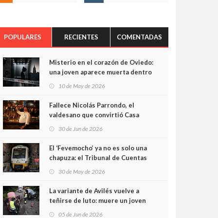
POPULARES
RECIENTES
COMENTADAS
Misterio en el corazón de Oviedo:
una joven aparece muerta dentro
del ascensor de su edificio y las
10 de May de 2026
cámaras captan sus últimos
minutos
Fallece Nicolás Parrondo, el
valdesano que convirtió Casa
Parrondo en un pedazo de
30 de Jun de 2026
Asturias en Madrid
El ‘Fevemocho’ ya no es solo una
chapuza: el Tribunal de Cuentas
cifra en casi 20 millones el
30 de May de 2026
sobrecoste de los trenes que no
cabían por los túneles
La variante de Avilés vuelve a
teñirse de luto: muere un joven
de 32 años en un violento choque
05 de Jun de 2026