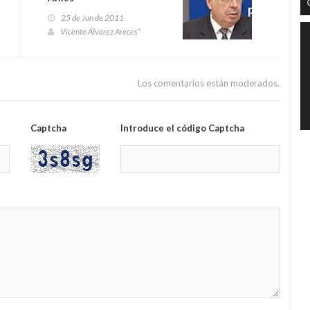
25 de Jun de 2011
Vicente Álvarez Areces*
Los comentarios están moderados.
Captcha
Introduce el código Captcha