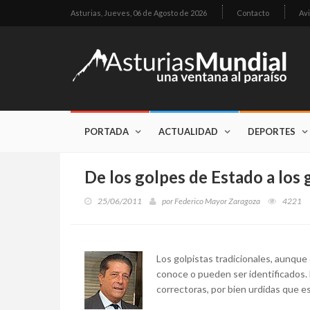
Asturias,
Jueves, 06 de Agosto de 2026
Contacto
Avi
PORTADA
ACTUALIDAD
DEPORTES
De los golpes de Estado a los
25/06/2011
por
Federico Mayor Zaragoza
4221
Los golpistas tradicionales, aunque 
conoce o pueden ser identificados. 
correctoras, por bien urdidas que e