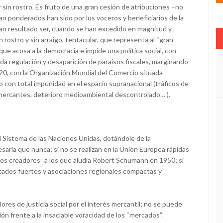
 sin rostro. Es fruto de una gran cesión de atribuciones –no
n ponderados han sido por los voceros y beneficiarios de la
han resultado ser, cuando se han excedido en magnitud y
 rostro y sin arraigo, tentacular, que representa al “gran
 que acosa a la democracia e impide una política social, con
ida regulación y desaparición de paraísos fiscales, marginando
20, con la Organización Mundial del Comercio situada
 con total impunidad en el espacio supranacional (tráficos de
s mercantes, deterioro medioambiental descontrolado… ).
 Sistema de las Naciones Unidas, dotándole de la
aria que nunca; si no se realizan en la Unión Europea rápidas
zos creadores” a los que aludía Robert Schumann en 1950; si
stados fuertes y asociaciones regionales compactas y
res de justicia social por el interés mercantil; no se puede
n frente a la insaciable voracidad de los “mercados”.