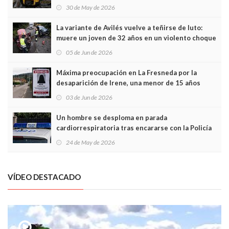
sobrecoste de los trenes que no cabían por los
30 de May de 2026
túneles
La variante de Avilés vuelve a teñirse de luto:
muere un joven de 32 años en un violento choque
frontal
05 de Jun de 2026
Máxima preocupación en La Fresneda por la
desaparición de Irene, una menor de 15 años
03 de Jun de 2026
Un hombre se desploma en parada
cardiorrespiratoria tras encararse con la Policía
Local en Luanco
24 de May de 2026
VÍDEO DESTACADO