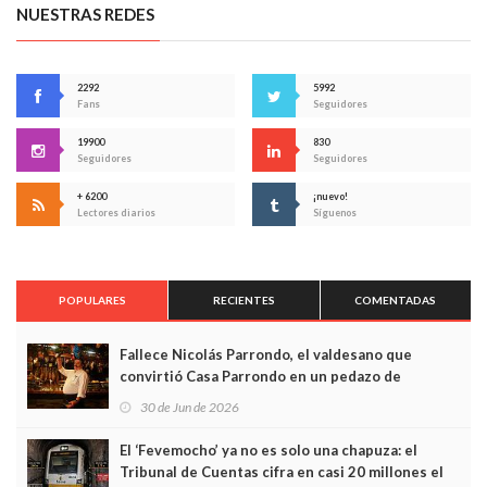
NUESTRAS REDES
2292
5992
Fans
Seguidores
19900
830
Seguidores
Seguidores
+ 6200
¡nuevo!
Lectores diarios
Síguenos
POPULARES
RECIENTES
COMENTADAS
Fallece Nicolás Parrondo, el valdesano que
convirtió Casa Parrondo en un pedazo de
Asturias en Madrid
30 de Jun de 2026
El ‘Fevemocho’ ya no es solo una chapuza: el
Tribunal de Cuentas cifra en casi 20 millones el