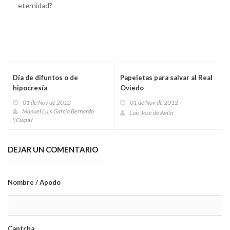
eternidad?
Día de difuntos o de
Papeletas para salvar al Real
hipocresía
Oviedo
01 de Nov de 2012
01 de Nov de 2012
Manuel Luis García Bernardo
Luis José de Ávila
\'Cuqui\'
DEJAR UN COMENTARIO
Nombre / Apodo
Captcha