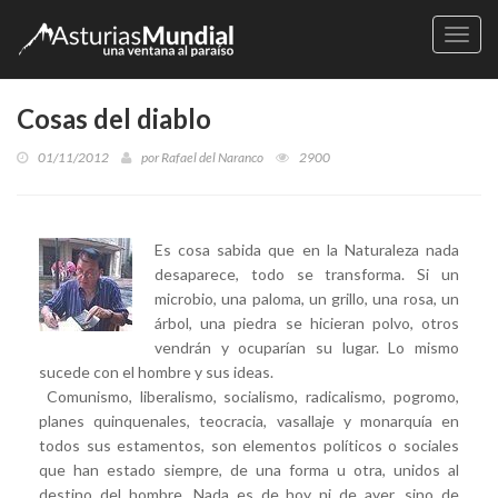
Naveg
Cosas del diablo
01/11/2012
por
Rafael del Naranco
2900
Es cosa sabida que en la Naturaleza nada
desaparece, todo se transforma. Si un
microbio, una paloma, un grillo, una rosa, un
árbol, una piedra se hicieran polvo, otros
vendrán y ocuparían su lugar. Lo mismo
sucede con el hombre y sus ideas.
Comunismo, liberalismo, socialismo, radicalismo, pogromo,
planes quinquenales, teocracia, vasallaje y monarquía en
todos sus estamentos, son elementos políticos o sociales
que han estado siempre, de una forma u otra, unidos al
destino del hombre. Nada es de hoy ni de ayer, sino de