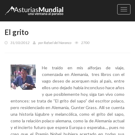
Naveg
El grito
31/10/2012
por
Rafael del Naranco
2700
He traído en mis alforjas de viaje,
comenzada en Alemania, tres libros con el
vago deseo de acerquen más al país, entre
ellos uno dejado había inconcluso hace años
y que posiblemente hoy, siga tan vivo como
entonces: se trata de “El grito del sapo” del escritor polaco,
pero residenciado en Alemania, Gunter Grass. Allí se cuenta
una historia lúgubre y melancólica, como el grito del sapo,
como la relación polaco-alemana, como la de Alemania actual
y el incierto futuro que espera Europa o esperaba..., pues no
creo que el Premio Nobel hubiera acertado en todas sus