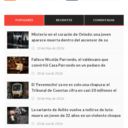
POPULARES
RECIENTES
COMENTADAS
Misterio en el corazón de Oviedo: una joven
aparece muerta dentro del ascensor de su
edificio y las cámaras captan sus últimos minutos
10 de May de 2026
Fallece Nicolás Parrondo, el valdesano que
convirtió Casa Parrondo en un pedazo de
Asturias en Madrid
30 de Jun de 2026
El ‘Fevemocho’ ya no es solo una chapuza: el
Tribunal de Cuentas cifra en casi 20 millones el
sobrecoste de los trenes que no cabían por los
30 de May de 2026
túneles
La variante de Avilés vuelve a teñirse de luto:
muere un joven de 32 años en un violento choque
frontal
05 de Jun de 2026