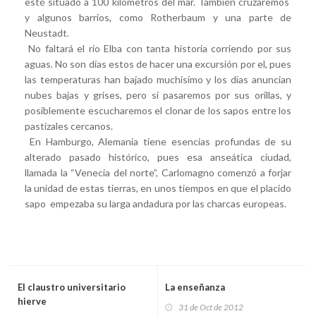
esté situado a 100 kilómetros del mar. También cruzaremos
y algunos barrios, como Rotherbaum y una parte de
Neustadt.
No faltará el río Elba con tanta historia corriendo por sus
aguas. No son días estos de hacer una excursión por el, pues
las temperaturas han bajado muchísimo y los días anuncian
nubes bajas y grises, pero si pasaremos por sus orillas, y
posiblemente escucharemos el clonar de los sapos entre los
pastizales cercanos.
En Hamburgo, Alemania tiene esencias profundas de su
alterado pasado histórico, pues esa anseática ciudad,
llamada la “Venecia del norte”, Carlomagno comenzó a forjar
la unidad de estas tierras, en unos tiempos en que el placido
sapo empezaba su larga andadura por las charcas europeas.
El claustro universitario
La enseñanza
hierve
31 de Oct de 2012