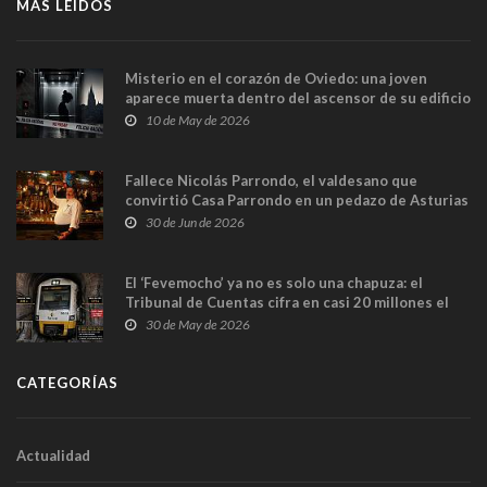
MÁS LEÍDOS
Misterio en el corazón de Oviedo: una joven
aparece muerta dentro del ascensor de su edificio
y las cámaras captan sus últimos minutos
10 de May de 2026
Fallece Nicolás Parrondo, el valdesano que
convirtió Casa Parrondo en un pedazo de Asturias
en Madrid
30 de Jun de 2026
El ‘Fevemocho’ ya no es solo una chapuza: el
Tribunal de Cuentas cifra en casi 20 millones el
sobrecoste de los trenes que no cabían por los
30 de May de 2026
túneles
CATEGORÍAS
Actualidad