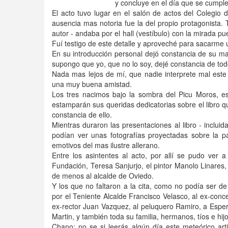
y concluye en el día que se cumple
El acto tuvo lugar en el salón de actos del Colegio 
ausencia mas notoria fue la del propio protagonista. 
autor - andaba por el hall (vestíbulo) con la mirada 
Fuí testigo de este detalle y aproveché para sacarme u
En su introducción personal dejó constancia de su ma
supongo que yo, que no lo soy, dejé constancia de todo
Nada mas lejos de mí, que nadie interprete mal este
una muy buena amistad.
Los tres nacimos bajo la sombra del Picu Moros, e
estamparán sus queridas dedicatorias sobre el libro q
constancia de ello.
Mientras duraron las presentaciones al libro - inclui
podían ver unas fotografías proyectadas sobre la p
emotivos del mas ilustre allerano.
Entre los asintentes al acto, por allí se pudo ver 
Fundación, Teresa Sanjurjo, el pintor Manolo Linares
de menos al alcalde de Oviedo.
Y los que no faltaron a la cita, como no podía ser d
por el Teniente Alcalde Francisco Velasco, al ex-conce
ex-rector Juan Vazquez, al peluquero Ramiro, a Esper
Martin, y también toda su familia, hermanos, tíos e hijo
Chano: no se si leerás algún día este meteórico ar