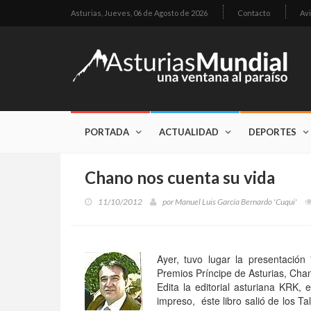
Asturias,
Jueves, 06 de Agosto de 2026
Contacto
Avi
PORTADA
ACTUALIDAD
DEPORTES
Chano nos cuenta su vida
11/10/2012
por
Manuel Luis García Bernardo 'Cuqui'
Ayer, tuvo lugar la presentación
Premios Príncipe de Asturias, Chano
Edita la editorial asturiana KRK,
impreso, éste libro salió de los T