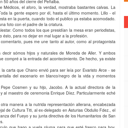
n 50 años del cierre del Peñalba.
de Médicos, el aforo, la verdad, mostraba bastantes calvas. La
Toda la gente espero por él, hasta el último momento. Lillo - el
puesta en la puerta, cuando todo el publico ya estaba acomodado.
na foto con el padre de la criatura.
lestar. Como todos los que presidían la mesa eran periodistas,
 ésto, para no dejar en mal lugar a la profesión.
 comentario, pues me une tanto al autor, como al protagonista
s decir sómos hijos y naturales de Moreda de Aller. Y ambos
ue compré a la entrada del acontecimiento. De hecho, ya existe
da la carta que Chano envió para ser leía por Evaristo Arce - se
antalla del escenario en blanco/negro de la vida y momentos
a Pepe Cosmen y su hijo, Jacobo. A la actual directora de la
, y al maestro de ceremonia Enrique Díez. Particularmente eché
e otra manera a la nutrida representación allerana, encabezada
jal de Cultura Titi, al ex-delegado en Asturias Obdulio Fdez., el
anza del Fueyo y su junta directiva de los Humanitarios de San
s.
ticulo que hago a vuela pluma para que esté fresco para hoy.