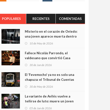
POPULARES
RECIENTES
COMENTADAS
Misterio en el corazón de Oviedo:
una joven aparece muerta dentro
del ascensor de su edificio y las
10 de May de 2026
cámaras captan sus últimos
minutos
Fallece Nicolás Parrondo, el
valdesano que convirtió Casa
Parrondo en un pedazo de
30 de Jun de 2026
Asturias en Madrid
El ‘Fevemocho’ ya no es solo una
chapuza: el Tribunal de Cuentas
cifra en casi 20 millones el
30 de May de 2026
sobrecoste de los trenes que no
cabían por los túneles
La variante de Avilés vuelve a
teñirse de luto: muere un joven
de 32 años en un violento choque
05 de Jun de 2026