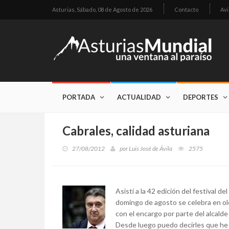
Asturias,
Sábado, 08 de Agosto de 2026
Contacto
Avi
PORTADA
ACTUALIDAD
DEPORTES
Cabrales, calidad asturiana
27/08/2012
por
Luis José de Ávila
2575
Asistí a la 42 edición del festival 
domingo de agosto se celebra en ol
con el encargo por parte del alcald
Desde luego puedo decirles que he s