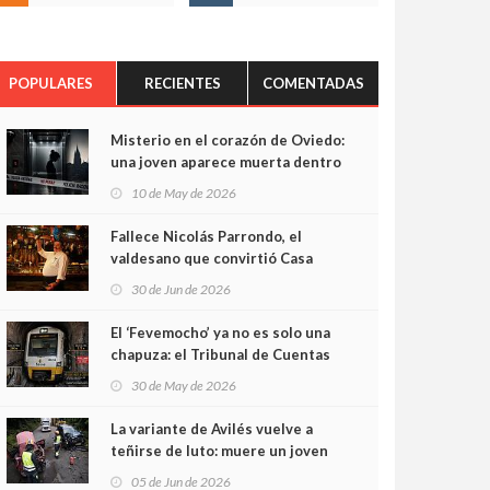
POPULARES
RECIENTES
COMENTADAS
Misterio en el corazón de Oviedo:
una joven aparece muerta dentro
del ascensor de su edificio y las
10 de May de 2026
cámaras captan sus últimos
minutos
Fallece Nicolás Parrondo, el
valdesano que convirtió Casa
Parrondo en un pedazo de
30 de Jun de 2026
Asturias en Madrid
El ‘Fevemocho’ ya no es solo una
chapuza: el Tribunal de Cuentas
cifra en casi 20 millones el
30 de May de 2026
sobrecoste de los trenes que no
cabían por los túneles
La variante de Avilés vuelve a
teñirse de luto: muere un joven
de 32 años en un violento choque
05 de Jun de 2026