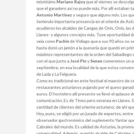
mismísimo
Mariano Rajoy
que el viernes se descolgó
que el ganadero así no puede más. Por allí estaban
Antonio Martínez
y seguro que alguno más. Los que
teniendo importante presencia en el oriente de Astu
acudieron los alcaldes de Cangas de Onis, Onis, las d
Llanes- y algunos concejos más. Tuve oportunidad d
veía como
Pachin
de Vidiago que a sus 90 años no se
hasta donó un jamón a la quesería que quedó en prim
máximos representantes de la orden del Sabadiego d
con el que junto a
José Pin
y
Senen
comeremos un año
septiembre, en esa localidad de la que estoy conven
de Lada y La Felguera.
Como es tradicional en este festival el maestro de c
restaurantes asturianos pujando por el queso ganado
euros. El hostelero allí presente se llevó el aplauso 
comunicación. Es de Tineo pero veranea en Llanes. S
cantidad de clientes del oriente asturiano; de ahí q
Hoy, pues, se eligió por un jurado de expertos, entr
observador gastronómico del suplemento Yantar que 
Cabrales del mundo. Es calidad de Asturias, la prom
universalidad. Además, querido alcalde de Cabrales,