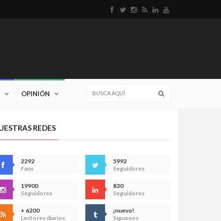
OPINIÓN
UESTRAS REDES
2292
5992
Fans
Seguidores
19900
830
Seguidores
Seguidores
+ 6200
¡nuevo!
Lectores diarios
Síguenos