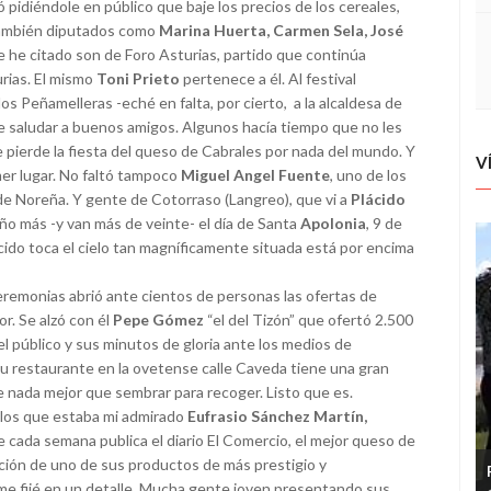
 pidiéndole en público que baje los precios de los cereales,
 también diputados como
Marina Huerta, Carmen Sela, José
 he citado son de Foro Asturias, partido que continúa
rias. El mismo
Toni Prieto
pertenece a él. Al festival
os Peñamelleras -eché en falta, por cierto, a la alcaldesa de
e saludar a buenos amigos. Algunos hacía tiempo que no les
 pierde la fiesta del queso de Cabrales por nada del mundo. Y
V
er lugar. No faltó tampoco
Miguel Angel Fuente
, uno de los
e Noreña. Y gente de Cotorraso (Langreo), que vi a
Plácido
 más -y van más de veinte- el día de Santa
Apolonia
, 9 de
cido toca el cielo tan magníficamente situada está por encima
eremonias abrió ante cientos de personas las ofertas de
r. Se alzó con él
Pepe Gómez
“el del Tizón” que ofertó 2.500
del público y sus minutos de gloria ante los medios de
u restaurante en la ovetense calle Caveda tiene una gran
ue nada mejor que sembrar para recoger. Listo que es.
e los que estaba mi admirado
Eufrasio Sánchez Martín,
cada semana publica el diario El Comercio, el mejor queso de
oción de uno de sus productos de más prestigio y
 me fijé en un detalle. Mucha gente joven presentando sus