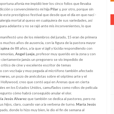
oportuna afonía me impidió leer los cinco folios que llevaba
dicción y convencimiento mi hija
Pilar
y, por otro, porque sin
 este prestigioso festival que desde que el día en que nací -
 alergia mortal al queso en cualquiera de sus variedades, así
para adelante y no se rajó ante mis inconvenientes, lo que
manifestó uno de los miembros del jurado, 15 eran de primera
ras muchos años de ausencia, con la figura de la pastora mayor
Espina
de 88 años, a la que vi ágil y lúcida respondiendo con
eremonias,
Angel Lueje,
profesor muy querido en la zona y con
 ciertamente jamás un pregonero se vio impedido de
 crítico de cine y excelente escritor de temas
o con voz baja y muy pegada al micrófono también afectado
rrero
s, un pozo de anécdotas sobre el séptimo arte y el
 Hollywood, creo que contó aquí en Arenas que en cierta
les en los Estados Unidos, camuflados como rollos de película
regunto cómo habrá conseguido anular el olor.
ía Jesús Alvarez
que también se dedica al pastoreo, pero no
us hijos, claro, cuando van a la verbena de turno.
María Jesús
pado, donde lo hizo muy bien, le dio el fin de semana al