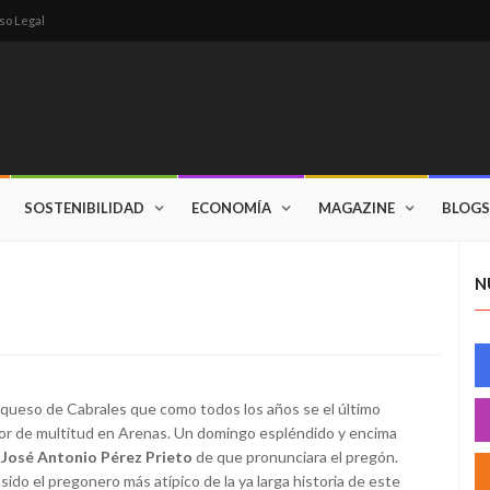
so Legal
SOSTENIBILIDAD
ECONOMÍA
MAGAZINE
BLOGS
N
del queso de Cabrales que como todos los años se el último
or de multitud en Arenas. Un domingo espléndido y encima
e
José Antonio Pérez Prieto
de que pronunciara el pregón.
ido el pregonero más atípico de la ya larga historia de este