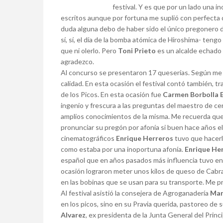
festival. Y es que por un lado una in
escritos aunque por fortuna me suplió con perfecta 
duda alguna debo de haber sido el único pregonero de
sí, sí, el día de la bomba atómica de Hiroshima- tengo
que ni olerlo. Pero
Toni Prieto
es un alcalde echado 
agradezco.
Al concurso se presentaron 17 queserías. Según me 
calidad. En esta ocasión el festival contó también, t
de los Picos. En esta ocasión fue
Carmen Borbolla 
ingenio y frescura a las preguntas del maestro de c
amplios conocimientos de la misma. Me recuerda que
pronunciar su pregón por afonía si buen hace años el
cinematográficos
Enrique Herreros
tuvo que hacerl
como estaba por una inoportuna afonía.
Enrique He
español que en años pasados más influencia tuvo en
ocasión lograron meter unos kilos de queso de Cabra
en las bobinas que se usan para su transporte. Me p
Al festival asistió la consejera de Agroganadería
Mar
en los picos, sino en su Pravia querida, pastoreo de s
Alvarez
, ex presidenta de la Junta General del Princi