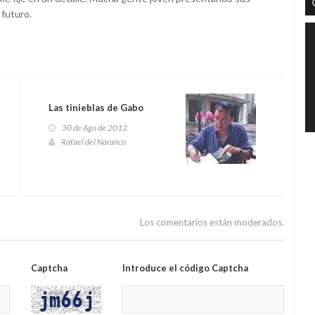
 futuro.
Las tinieblas de Gabo
30 de Ago de 2012
Rafael del Naranco
Los comentarios están moderados.
Captcha
Introduce el código Captcha