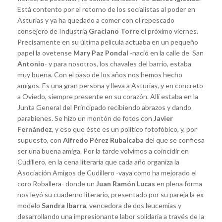
Está contento por el retorno de los socialistas al poder en
Asturias y ya ha quedado a comer con el repescado
consejero de Industria
Graciano Torre
el próximo viernes.
Precisamente en su última película actuaba en un pequeño
papel la ovetense
Mary Paz Pondal
-nació en la calle de San
Antonio
- y para nosotros, los chavales del barrio, estaba
muy buena. Con el paso de los años nos hemos hecho
amigos. Es una gran persona y lleva a Asturias, y en concreto
a Oviedo, siempre presente en su corazón. Allí estaba en la
Junta General del Principado recibiendo abrazos y dando
parabienes. Se hizo un montón de fotos con
Javier
Fernández
, y eso que éste es un político fotofóbico, y, por
supuesto, con
Alfredo Pérez Rubalcaba
del que se confiesa
ser una buena amiga. Por la tarde volvimos a coincidir en
Cudillero, en la cena literaria que cada año organiza la
Asociación Amigos de Cudillero -vaya como ha mejorado el
coro Roballera- donde un
Juan Ramón Lucas
en plena forma
nos leyó su cuaderno literario, presentado por su pareja la ex
modelo
Sandra Ibarra
, vencedora de dos leucemias y
desarrollando una impresionante labor solidaria a través de la