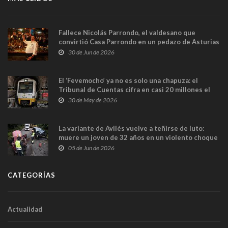
Fallece Nicolás Parrondo, el valdesano que
convirtió Casa Parrondo en un pedazo de Asturias
en Madrid
30 de Jun de 2026
El ‘Fevemocho’ ya no es solo una chapuza: el
Tribunal de Cuentas cifra en casi 20 millones el
sobrecoste de los trenes que no cabían por los
30 de May de 2026
túneles
La variante de Avilés vuelve a teñirse de luto:
muere un joven de 32 años en un violento choque
frontal
05 de Jun de 2026
CATEGORÍAS
Actualidad