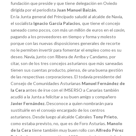
fundación que preside y que tiene delegación en Oviedo
dirigida por el periodista
Juan Manuel Baizán.
En la Junta general del Principado saludé al alcalde de Navia,
el socialista
Ignacio García Palacios
, que tiene el concejo
saneado como pocos, con más un millón de euros en el
caxón,
pagando a los proveedores en tiempo y forma y molesto
porque con las nuevas disposiciones generales de recorte
no le permiten invertir para fomentar el empleo como es su
deseo. Navia, junto con Ribera de Arriba y Candamo, por
citar, son de los tres concejos asturianos que más saneadas
tienen sus cuentas producto, pienso, de una buena gestión
de las respectivas corporaciones. El todavía presidente del
Consejo de Comunidades Asturianas
Manuel Fernández de
la Cera
antes de irse con el IMSERSO a Canarias también
acudió a la Junta a felicitar a su buen amigo y compañero
Javier Fernández.
Desconoce a quien nombrarán para
sustituirle en el consejo encargado de los centros
asturianos. Desde luego al alcalde Cabrales
Tony Prieto
,
como estaba previsto, no, que es de Foro Asturias.
Manolo
de la Cera
tiene también muy buen rollo con
Alfredo Pérez