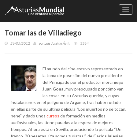
Naveg
Tomar las de Villadiego
26/05/2012
por
Luis José de Ávila
3364
El mundo del cine estuvo representado en
la toma de posesión del nuevo presidente
del Principado por el productor morciniego
Juan Gona,
muy preocupado por cómo van
las cosas en su Asturias querida, y cuyas
instalaciones en el polígono de Argame, tras haber rodado
en ellas parte de su última película “Los muertos no se tocan,
nene” y dado unos
cursos
de formación en medios
audiovisuales, las tiene paradas a la espera de mejores
tiempos. Ahora está en Sevilla, produciendo la película “Un
franco, 20 pesetas. ¡Ya somos turistas!” de
Carlos Iglesias
.