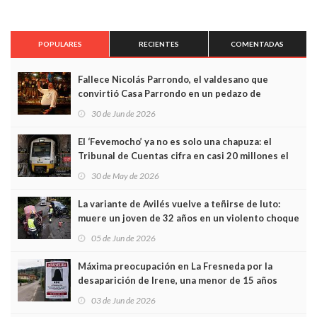
POPULARES
RECIENTES
COMENTADAS
Fallece Nicolás Parrondo, el valdesano que
convirtió Casa Parrondo en un pedazo de
Asturias en Madrid
30 de Jun de 2026
El ‘Fevemocho’ ya no es solo una chapuza: el
Tribunal de Cuentas cifra en casi 20 millones el
sobrecoste de los trenes que no cabían por los
30 de May de 2026
túneles
La variante de Avilés vuelve a teñirse de luto:
muere un joven de 32 años en un violento choque
frontal
05 de Jun de 2026
Máxima preocupación en La Fresneda por la
desaparición de Irene, una menor de 15 años
03 de Jun de 2026