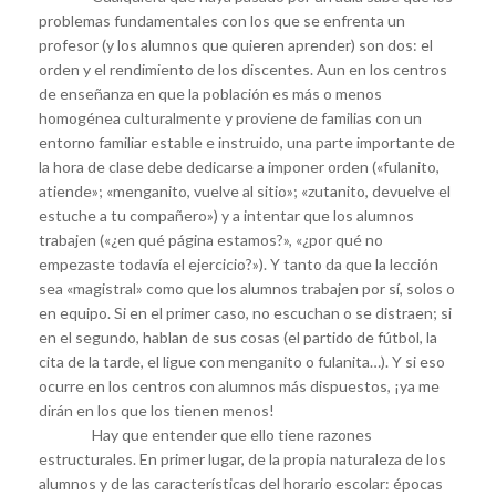
problemas fundamentales con los que se enfrenta un
profesor (y los alumnos que quieren aprender) son dos: el
orden y el rendimiento de los discentes. Aun en los centros
de enseñanza en que la población es más o menos
homogénea culturalmente y proviene de familias con un
entorno familiar estable e instruido, una parte importante de
la hora de clase debe dedicarse a imponer orden («fulanito,
atiende»; «menganito, vuelve al sitio»; «zutanito, devuelve el
estuche a tu compañero») y a intentar que los alumnos
trabajen («¿en qué página estamos?», «¿por qué no
empezaste todavía el ejercicio?»). Y tanto da que la lección
sea «magistral» como que los alumnos trabajen por sí, solos o
en equipo. Si en el primer caso, no escuchan o se distraen; si
en el segundo, hablan de sus cosas (el partido de fútbol, la
cita de la tarde, el ligue con menganito o fulanita…). Y si eso
ocurre en los centros con alumnos más dispuestos, ¡ya me
dirán en los que los tienen menos!
Hay que entender que ello tiene razones
estructurales. En primer lugar, de la propia naturaleza de los
alumnos y de las características del horario escolar: épocas