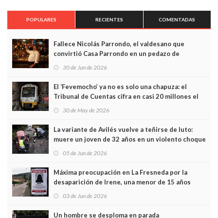
POPULARES
RECIENTES
COMENTADAS
Fallece Nicolás Parrondo, el valdesano que
convirtió Casa Parrondo en un pedazo de
Asturias en Madrid
30 de Jun de 2026
El ‘Fevemocho’ ya no es solo una chapuza: el
Tribunal de Cuentas cifra en casi 20 millones el
sobrecoste de los trenes que no cabían por los
30 de May de 2026
túneles
La variante de Avilés vuelve a teñirse de luto:
muere un joven de 32 años en un violento choque
frontal
05 de Jun de 2026
Máxima preocupación en La Fresneda por la
desaparición de Irene, una menor de 15 años
03 de Jun de 2026
Un hombre se desploma en parada