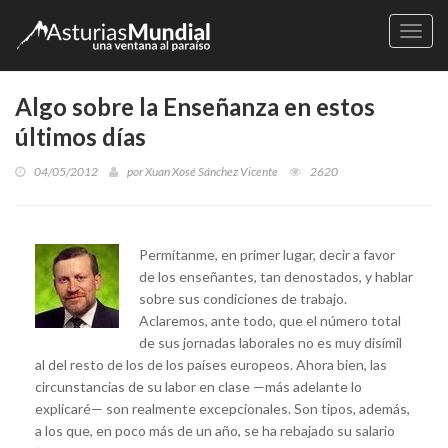
Naveg
Algo sobre la Enseñanza en estos
últimos días
04/05/2012
por
Xuan Xosé Sánchez Vicente
2620
Permítanme, en primer lugar, decir a favor
de los enseñantes, tan denostados, y hablar
sobre sus condiciones de trabajo.
Aclaremos, ante todo, que el número total
de sus jornadas laborales no es muy disímil
al del resto de los de los países europeos. Ahora bien, las
circunstancias de su labor en clase —más adelante lo
explicaré— son realmente excepcionales. Son tipos, además,
a los que, en poco más de un año, se ha rebajado su salario