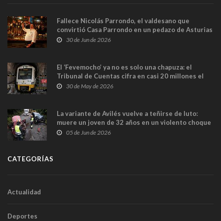
Fallece Nicolás Parrondo, el valdesano que
convirtió Casa Parrondo en un pedazo de Asturias
en Madrid
30 de Jun de 2026
El ‘Fevemocho’ ya no es solo una chapuza: el
Tribunal de Cuentas cifra en casi 20 millones el
sobrecoste de los trenes que no cabían por los
30 de May de 2026
túneles
La variante de Avilés vuelve a teñirse de luto:
muere un joven de 32 años en un violento choque
frontal
05 de Jun de 2026
CATEGORÍAS
Actualidad
Deportes