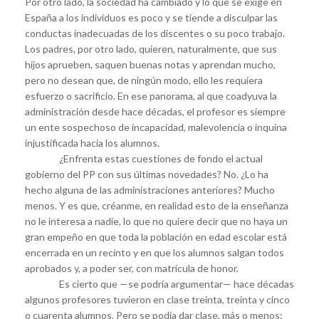
Por otro lado, la sociedad ha cambiado y lo que se exige en
España a los individuos es poco y se tiende a disculpar las
conductas inadecuadas de los discentes o su poco trabajo.
Los padres, por otro lado, quieren, naturalmente, que sus
hijos aprueben, saquen buenas notas y aprendan mucho,
pero no desean que, de ningún modo, ello les requiera
esfuerzo o sacrificio. En ese panorama, al que coadyuva la
administración desde hace décadas, el profesor es siempre
un ente sospechoso de incapacidad, malevolencia o inquina
injustificada hacia los alumnos.
¿Enfrenta estas cuestiones de fondo el actual
gobierno del PP con sus últimas novedades? No. ¿Lo ha
hecho alguna de las administraciones anteriores? Mucho
menos. Y es que, créanme, en realidad esto de la enseñanza
no le interesa a nadie, lo que no quiere decir que no haya un
gran empeño en que toda la población en edad escolar está
encerrada en un recinto y en que los alumnos salgan todos
aprobados y, a poder ser, con matrícula de honor.
Es cierto que —se podría argumentar— hace décadas
algunos profesores tuvieron en clase treinta, treinta y cinco
o cuarenta alumnos. Pero se podía dar clase, más o menos: