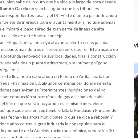
ez
, bien sabe de lo duro que ha sido a lo largo de esta década
Ramón García
no solo ha logrado que los tribunales
correspondientes tasas y el IBI –éste último a partir de ahora
te fuente de ingresos para el ayuntamiento- si no que además
 eliminará el paso aéreo de gran parte de líneas de alta
 el cielo de este bonito concejo.
sos –Papa Noel ya entregó al ayuntamiento en las pasadas
V
rincipado, más de tres millones de euros por el IBI atrasado de
na profunda renovación a sus localidades, tras la construcción
ra, además de un puente atirantado, y su primer polígono
 Vegalencia.
esté llevando a cabo ahora en Ribera de Arriba sea la que
órreos –hay más de 50, algunos centenarios- donde se está
ones para evitar las intermitentes inundaciones del río
io por conducción subterránea de gas así como de cable.
del hórreo que será inaugurado este mismo mes, viene
s” que cada año en septiembre falla la Fundación Príncipe de
esa fecha y las arcas municipales lo que se dice a rebosar. Y
 doce años contra la gran industria lo conseguido para el
do por parte de la Administración autonómica, supera los 30
ntes les hubiera tocado el euromillón.