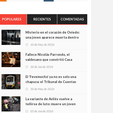
POPULARES
RECIENTES
COMENTADAS
Misterio en el corazón de Oviedo:
una joven aparece muerta dentro
del ascensor de su edificio y las
10 de May de 2026
cámaras captan sus últimos
minutos
Fallece Nicolás Parrondo, el
valdesano que convirtió Casa
Parrondo en un pedazo de
30 de Jun de 2026
Asturias en Madrid
El ‘Fevemocho’ ya no es solo una
chapuza: el Tribunal de Cuentas
cifra en casi 20 millones el
30 de May de 2026
sobrecoste de los trenes que no
cabían por los túneles
La variante de Avilés vuelve a
teñirse de luto: muere un joven
de 32 años en un violento choque
05 de Jun de 2026