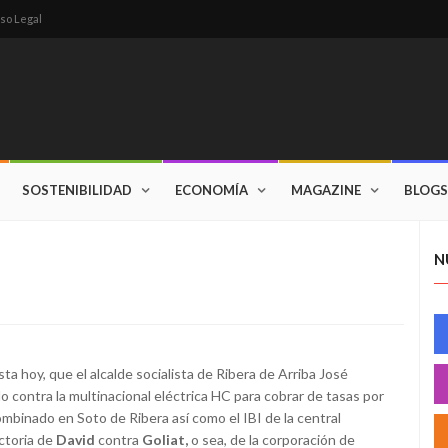
so Legal
SOSTENIBILIDAD
ECONOMÍA
MAGAZINE
BLOGS
N
asta hoy, que el alcalde socialista de Ribera de Arriba José
 contra la multinacional eléctrica HC para cobrar de tasas por
ombinado en Soto de Ribera así como el IBI de la central
ictoria de
David
contra
Goliat,
o sea, de la corporación de