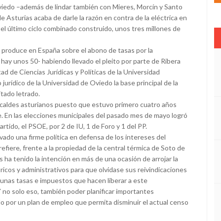
iedo –además de lindar también con Mieres, Morcín y Santo
e Asturias acaba de darle la razón en contra de la eléctrica en
 el último ciclo combinado construido, unos tres millones de
e produce en España sobre el abono de tasas por la
hay unos 50- habiendo llevado el pleito por parte de Ribera
d de Ciencias Jurídicas y Políticas de la Universidad
jurídico de la Universidad de Oviedo la base principal de la
itado letrado.
 alcaldes asturianos puesto que estuvo primero cuatro años
e. En las elecciones municipales del pasado mes de mayo logró
tido, el PSOE, por 2 de IU, 1 de Foro y 1 del PP.
ado una firme política en defensa de los intereses del
fiere, frente a la propiedad de la central térmica de Soto de
s ha tenido la intención en más de una ocasión de arrojar la
tricos y administrativos para que olvidase sus reivindicaciones
unas tasas e impuestos que hacen liberar a este
no solo eso, también poder planificar importantes
o por un plan de empleo que permita disminuir el actual censo