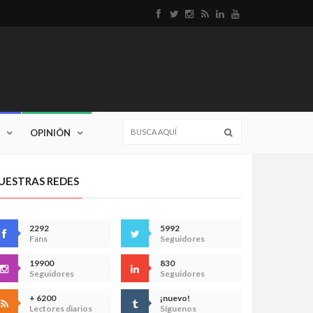
OPINIÓN
UESTRAS REDES
2292
5992
Fans
Seguidores
19900
830
Seguidores
Seguidores
+ 6200
¡nuevo!
Lectores diarios
Síguenos