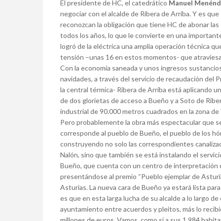
El presidente de HC, el catedrático
Manuel Menénd
negociar con el alcalde de Ribera de Arriba. Y es que
reconozcan la obligación que tiene HC de abonar las 
todos los años, lo que le convierte en una importan
logró de la eléctrica una amplia operación técnica que
tensión –unas 16 en estos momentos- que atraviesan
Con la economía saneada y unos ingresos sustancio
navidades, a través del servicio de recaudación del P
la central térmica- Ribera de Arriba está aplicando u
de dos glorietas de acceso a Bueño y a Soto de Ribe
industrial de 90.000 metros cuadrados en la zona de
Pero probablemente la obra más espectacular que se 
corresponde al pueblo de Bueño, el pueblo de los h
construyendo no solo las correspondientes canalizaci
Nalón, sino que también se está instalando el servic
Bueño, que cuenta con un centro de interpretación 
presentándose al premio “Pueblo ejemplar de Asturia
Asturias. La nueva cara de Bueño ya estará lista para 
es que en esta larga lucha de su alcalde a lo largo de
ayuntamiento entre acuerdos y pleitos, más lo recibi
millones de euros. Vamos, como si a sus 1.984 habita