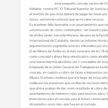
este pequeño concejo vecino de Ov
Adriano- contra HC. El Tribunal Superior de Justicia d
el sentido de que ésta deberá de pagar las tasas por
euros, sentencia contra la que ya no cabe recurso.
Es el primer fallo favorable a un ayuntamiento que s
construcción de ciclos combinados –en nuestro país 
de Arriba Javier Junceda Moreno, decano de la Faculta
Internacional de Cataluña, siendo un informe técnico 
argumentación esgrimida ante los tribunales por el c
El de Ribera de Arriba es el más veterano de los 78
como concejal y ahora lleva veinticuatro como alcald
una nueva mayoría absoluta con 5 concejales de su par
Empleado de la Unión General de Trabajadores ha llev
concejo, en cuanto a cobro de tasas e impuestos se re
Ribera. El mismo confiesa que a lo largo de estos año
toalla por las presiones que recibía de sectores eléc
que ahora acaban de dar como resultado el cobro de 
ayuntamiento de números rojos para muchos años. Y 
inversiones para el concejo cara al futuro comenzand
de parados, unos cien, que hay en el concejo.