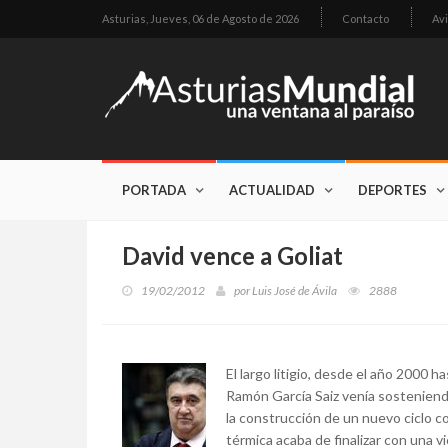
Asturias,
Jueves, 06 de Agosto de 2026
Contacto
Avi
PORTADA
ACTUALIDAD
DEPORTES
David vence a Goliat
19/02/2012
por
Luis José de Ávila
2888
El largo litigio, desde el año 2000 h
Ramón García Saiz venía sosteniendo
la construcción de un nuevo ciclo c
térmica acaba de finalizar con una v