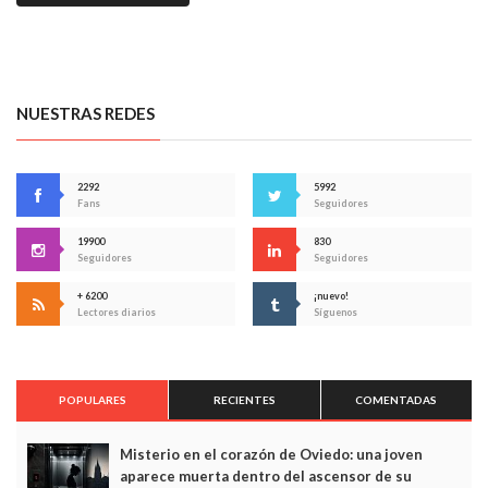
NUESTRAS REDES
2292
5992
Fans
Seguidores
19900
830
Seguidores
Seguidores
+ 6200
¡nuevo!
Lectores diarios
Síguenos
POPULARES
RECIENTES
COMENTADAS
Misterio en el corazón de Oviedo: una joven
aparece muerta dentro del ascensor de su