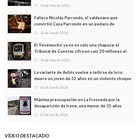
edificio y las cámaras captan sus últimos minutos
10 de May de 2026
Fallece Nicolás Parrondo, el valdesano que
convirtió Casa Parrondo en un pedazo de
Asturias en Madrid
30 de Jun de 2026
El ‘Fevemocho’ ya no es solo una chapuza: el
Tribunal de Cuentas cifra en casi 20 millones el
sobrecoste de los trenes que no cabían por los
30 de May de 2026
túneles
La variante de Avilés vuelve a teñirse de luto:
muere un joven de 32 años en un violento choque
frontal
05 de Jun de 2026
Máxima preocupación en La Fresneda por la
desaparición de Irene, una menor de 15 años
03 de Jun de 2026
VÍDEO DESTACADO