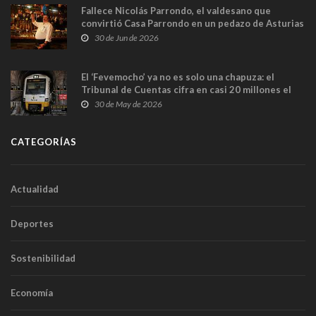
Fallece Nicolás Parrondo, el valdesano que
convirtió Casa Parrondo en un pedazo de Asturias
en Madrid
30 de Jun de 2026
El ‘Fevemocho’ ya no es solo una chapuza: el
Tribunal de Cuentas cifra en casi 20 millones el
sobrecoste de los trenes que no cabían por los
30 de May de 2026
túneles
CATEGORÍAS
Actualidad
Deportes
Sostenibilidad
Economía