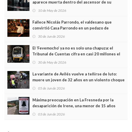
aparece muerta dentro del ascensor de su
edificio y las cámaras captan sus últimos minutos
10 de May de 2026
Fallece Nicolás Parrondo, el valdesano que
convirtió Casa Parrondo en un pedazo de
Asturias en Madrid
30 de Jun de 2026
El ‘Fevemocho’ ya no es solo una chapuza: el
Tribunal de Cuentas cifra en casi 20 millones el
sobrecoste de los trenes que no cabían por los
30 de May de 2026
túneles
La variante de Avilés vuelve a teñirse de luto:
muere un joven de 32 años en un violento choque
frontal
05 de Jun de 2026
Máxima preocupación en La Fresneda por la
desaparición de Irene, una menor de 15 años
03 de Jun de 2026