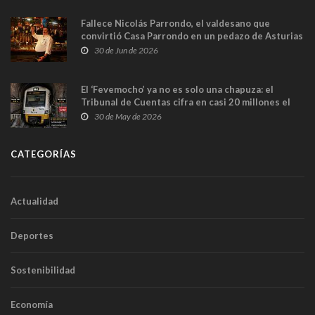
Fallece Nicolás Parrondo, el valdesano que
convirtió Casa Parrondo en un pedazo de Asturias
en Madrid
30 de Jun de 2026
El ‘Fevemocho’ ya no es solo una chapuza: el
Tribunal de Cuentas cifra en casi 20 millones el
sobrecoste de los trenes que no cabían por los
30 de May de 2026
túneles
CATEGORÍAS
Actualidad
Deportes
Sostenibilidad
Economía