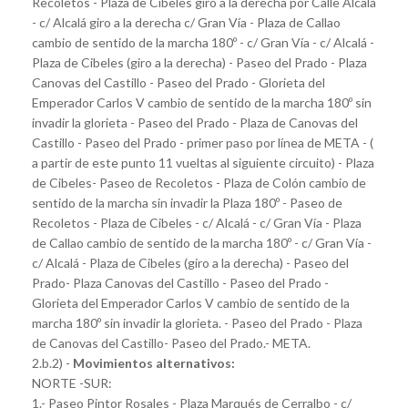
Recoletos - Plaza de Cibeles giro a la derecha por Calle Alcalá
- c/ Alcalá giro a la derecha c/ Gran Vía - Plaza de Callao
cambio de sentido de la marcha 180º - c/ Gran Vía - c/ Alcalá -
Plaza de Cibeles (giro a la derecha) - Paseo del Prado - Plaza
Canovas del Castillo - Paseo del Prado - Glorieta del
Emperador Carlos V cambio de sentido de la marcha 180º sin
invadir la glorieta - Paseo del Prado - Plaza de Canovas del
Castillo - Paseo del Prado - primer paso por línea de META - (
a partir de este punto 11 vueltas al siguiente circuito) - Plaza
de Cibeles- Paseo de Recoletos - Plaza de Colón cambio de
sentido de la marcha sin invadir la Plaza 180º - Paseo de
Recoletos - Plaza de Cibeles - c/ Alcalá - c/ Gran Vía - Plaza
de Callao cambio de sentido de la marcha 180º - c/ Gran Vía -
c/ Alcalá - Plaza de Cibeles (giro a la derecha) - Paseo del
Prado- Plaza Canovas del Castillo - Paseo del Prado -
Glorieta del Emperador Carlos V cambio de sentido de la
marcha 180º sin invadir la glorieta. - Paseo del Prado - Plaza
de Canovas del Castillo- Paseo del Prado.- META.
2.b.2) -
Movimientos alternativos:
NORTE -SUR:
1.- Paseo Pintor Rosales - Plaza Marqués de Cerralbo - c/