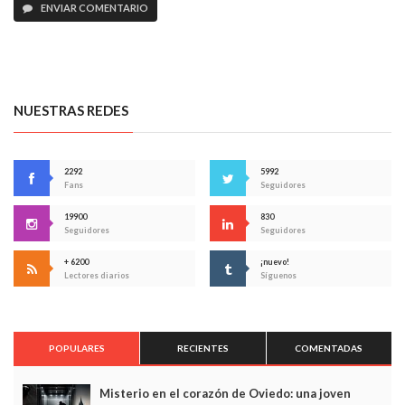
ENVIAR COMENTARIO
NUESTRAS REDES
2292
5992
Fans
Seguidores
19900
830
Seguidores
Seguidores
+ 6200
¡nuevo!
Lectores diarios
Síguenos
POPULARES
RECIENTES
COMENTADAS
Misterio en el corazón de Oviedo: una joven