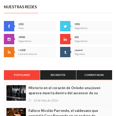
NUESTRAS REDES
2292
5992
Fans
Seguidores
19900
830
Seguidores
Seguidores
+ 6200
¡nuevo!
Lectores diarios
Síguenos
POPULARES
RECIENTES
COMENTADAS
Misterio en el corazón de Oviedo: una joven
aparece muerta dentro del ascensor de su
edificio y las cámaras captan sus últimos minutos
10 de May de 2026
Fallece Nicolás Parrondo, el valdesano que
convirtió Casa Parrondo en un pedazo de