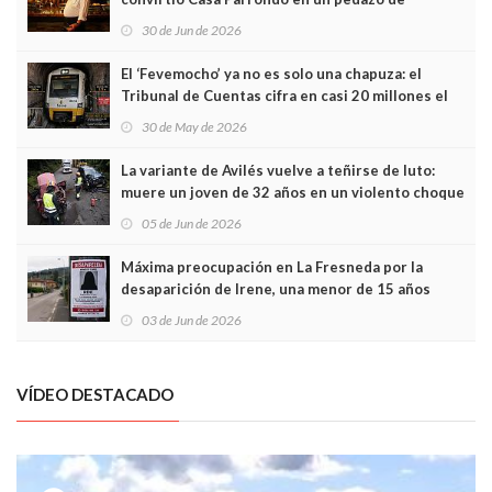
Asturias en Madrid
30 de Jun de 2026
El ‘Fevemocho’ ya no es solo una chapuza: el
Tribunal de Cuentas cifra en casi 20 millones el
sobrecoste de los trenes que no cabían por los
30 de May de 2026
túneles
La variante de Avilés vuelve a teñirse de luto:
muere un joven de 32 años en un violento choque
frontal
05 de Jun de 2026
Máxima preocupación en La Fresneda por la
desaparición de Irene, una menor de 15 años
03 de Jun de 2026
VÍDEO DESTACADO