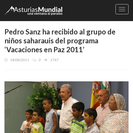
Naveg
Pedro Sanz ha recibido al grupo de
niños saharauis del programa
‘Vacaciones en Paz 2011’
18/08/2011
0
1747