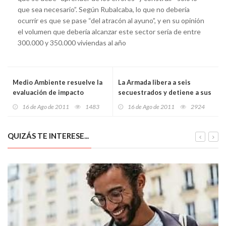
que sea necesario”. Según Rubalcaba, lo que no debería
ocurrir es que se pase “del atracón al ayuno”, y en su opinión
el volumen que debería alcanzar este sector sería de entre
300.000 y 350.000 viviendas al año
Medio Ambiente resuelve la
La Armada libera a seis
evaluación de impacto
secuestrados y detiene a sus
ambiental de la línea de AV
captores en Veracruz
16 de Ago de 2011
1483
16 de Ago de 2011
2924
Madrid-Lisboa
QUIZÁS TE INTERESE...