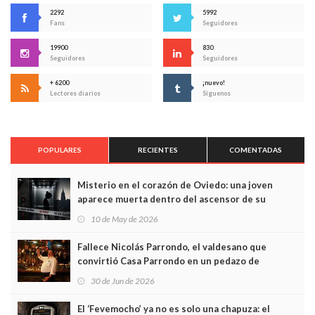
2292
5992
Fans
Seguidores
19900
830
Seguidores
Seguidores
+ 6200
¡nuevo!
Lectores diarios
Síguenos
POPULARES
RECIENTES
COMENTADAS
Misterio en el corazón de Oviedo: una joven
aparece muerta dentro del ascensor de su
edificio y las cámaras captan sus últimos minutos
10 de May de 2026
Fallece Nicolás Parrondo, el valdesano que
convirtió Casa Parrondo en un pedazo de
Asturias en Madrid
30 de Jun de 2026
El ‘Fevemocho’ ya no es solo una chapuza: el