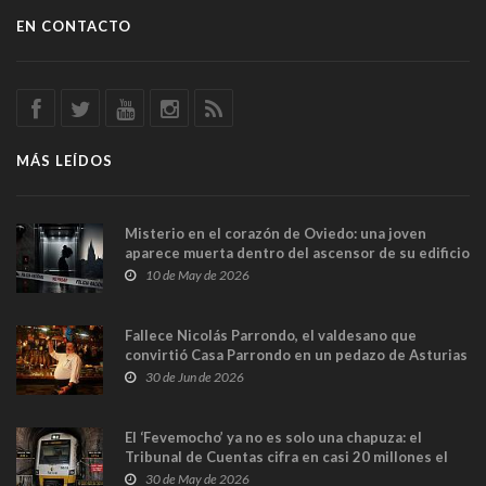
EN CONTACTO
MÁS LEÍDOS
Misterio en el corazón de Oviedo: una joven
aparece muerta dentro del ascensor de su edificio
y las cámaras captan sus últimos minutos
10 de May de 2026
Fallece Nicolás Parrondo, el valdesano que
convirtió Casa Parrondo en un pedazo de Asturias
en Madrid
30 de Jun de 2026
El ‘Fevemocho’ ya no es solo una chapuza: el
Tribunal de Cuentas cifra en casi 20 millones el
sobrecoste de los trenes que no cabían por los
30 de May de 2026