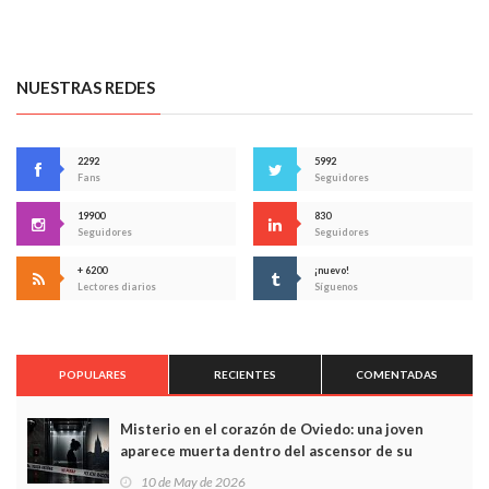
NUESTRAS REDES
2292
5992
Fans
Seguidores
19900
830
Seguidores
Seguidores
+ 6200
¡nuevo!
Lectores diarios
Síguenos
POPULARES
RECIENTES
COMENTADAS
Misterio en el corazón de Oviedo: una joven
aparece muerta dentro del ascensor de su
edificio y las cámaras captan sus últimos minutos
10 de May de 2026