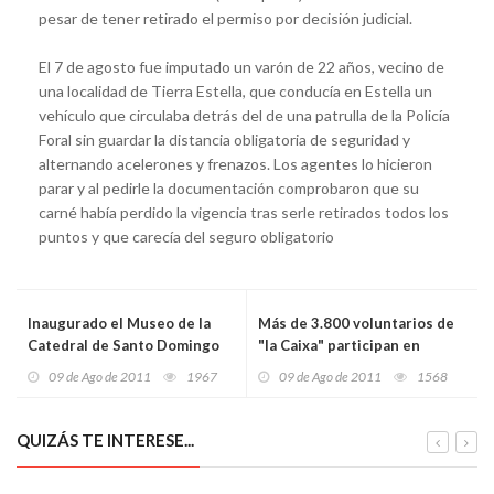
pesar de tener retirado el permiso por decisión judicial.
El 7 de agosto fue imputado un varón de 22 años, vecino de
una localidad de Tierra Estella, que conducía en Estella un
vehículo que circulaba detrás del de una patrulla de la Policía
Foral sin guardar la distancia obligatoria de seguridad y
alternando acelerones y frenazos. Los agentes lo hicieron
parar y al pedirle la documentación comprobaron que su
carné había perdido la vigencia tras serle retirados todos los
puntos y que carecía del seguro obligatorio
Inaugurado el Museo de la
Más de 3.800 voluntarios de
Catedral de Santo Domingo
"la Caixa" participan en
actividades solidarias
09 de Ago de 2011
1967
09 de Ago de 2011
1568
QUIZÁS TE INTERESE...