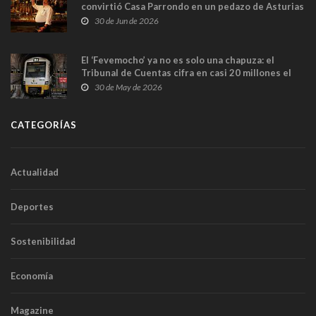
convirtió Casa Parrondo en un pedazo de Asturias
en Madrid
30 de Jun de 2026
El ‘Fevemocho’ ya no es solo una chapuza: el
Tribunal de Cuentas cifra en casi 20 millones el
sobrecoste de los trenes que no cabían por los
30 de May de 2026
túneles
CATEGORÍAS
Actualidad
Deportes
Sostenibilidad
Economía
Magazine