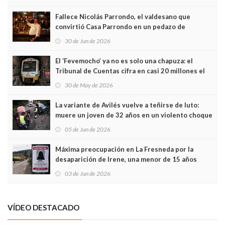
Fallece Nicolás Parrondo, el valdesano que
convirtió Casa Parrondo en un pedazo de
Asturias en Madrid
30 de Jun de 2026
El ‘Fevemocho’ ya no es solo una chapuza: el
Tribunal de Cuentas cifra en casi 20 millones el
sobrecoste de los trenes que no cabían por los
30 de May de 2026
túneles
La variante de Avilés vuelve a teñirse de luto:
muere un joven de 32 años en un violento choque
frontal
05 de Jun de 2026
Máxima preocupación en La Fresneda por la
desaparición de Irene, una menor de 15 años
03 de Jun de 2026
VÍDEO DESTACADO