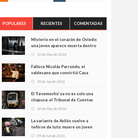
POPULARES
RECIENTES
COMENTADAS
Misterio en el corazón de Oviedo:
una joven aparece muerta dentro
del ascensor de su edificio y las
10 de May de 2026
cámaras captan sus últimos
minutos
Fallece Nicolás Parrondo, el
valdesano que convirtió Casa
Parrondo en un pedazo de
30 de Jun de 2026
Asturias en Madrid
El ‘Fevemocho’ ya no es solo una
chapuza: el Tribunal de Cuentas
cifra en casi 20 millones el
30 de May de 2026
sobrecoste de los trenes que no
cabían por los túneles
La variante de Avilés vuelve a
teñirse de luto: muere un joven
de 32 años en un violento choque
05 de Jun de 2026