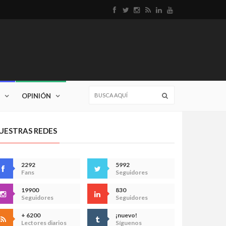
OPINIÓN
UESTRAS REDES
2292
5992
Fans
Seguidores
19900
830
Seguidores
Seguidores
+ 6200
¡nuevo!
Lectores diarios
Síguenos