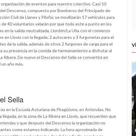
 organización de eventos para nuestro colectivo. Casi 50
d del Descenso, compuesto por Bomberos del Principado de
ión Civil de Llanes y Piloña; se movilizarán 17 vehículos para
 de 40 voluntarios velarán por que todo este a punto en los
as en la salida neutralizada, Llordón/La Uña con el comienzo
mo en Llovio con la llegada; 2 autocares y 3 furgonetas para el
tes de la salida, además de otros 2 furgones de carga para el
V
a su presencia en la comida de hermanamiento a disfrutar al
 La Ribera. De nuevo el Descenso del Sella se convertirá en
l un año más.
el Sella
as en la Escuela Asturiana de Piragüismo, en Arriondas. No
 llegada, en la zona de La Ribera en Llovio, que recuerden que
 Arriondas y que después del Descenso la organización no
no antes como estamos indicando. La hora aproximada de