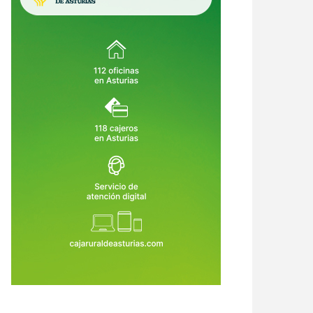
opa olvidada, la gorra voladora
Los 26 magníficos: así conquistó
l cumpleaños más
España el Mundial, jugador por
titudinario: lo que no vimos de
jugador
1 de Jul de 2026
20 de Jul de 2026
fiesta de España en Madrid