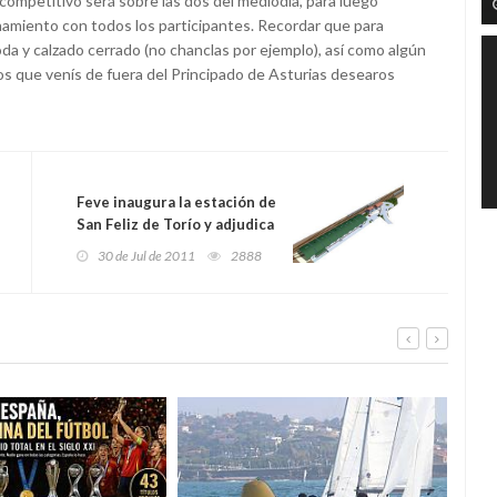
 competitivo será sobre las dos del mediodía, para luego
namiento con todos los participantes. Recordar que para
da y calzado cerrado (no chanclas por ejemplo), así como algún
los que venís de fuera del Principado de Asturias desearos
Feve inaugura la estación de
San Feliz de Torío y adjudica
a Coprosa la ampliación de
30 de Jul de 2011
2888
los talleres de El berrón