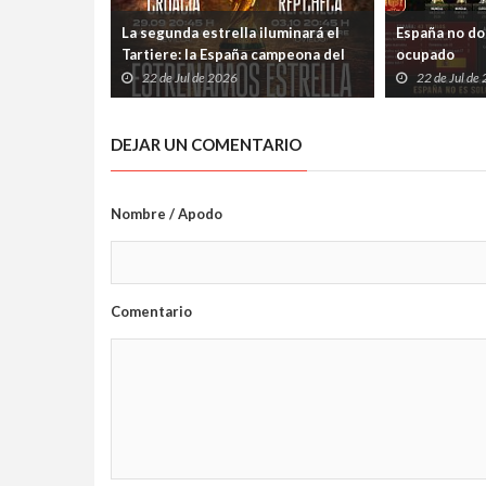
La segunda estrella iluminará el
España no dom
Tartiere: la España campeona del
ocupado
mundo jugará en Oviedo el 3 de
22 de Jul de 2026
22 de Jul de
octubre
DEJAR UN COMENTARIO
Nombre / Apodo
Comentario