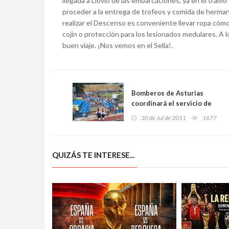
llegada a Llovio de las embarcaciones, ya en el tramo
proceder a la entrega de trofeos y comida de herma
realizar el Descenso es conveniente llevar ropa cómo
cojín o protección para los lesionados medulares. A 
buen viaje. ¡Nos vemos en el Sella!.
Bomberos de Asturias
coordinará el servicio de
seguridad del “XVIII
30 de Jul de 2011
1677
Descenso del Sella
Adaptado”
QUIZÁS TE INTERESE...