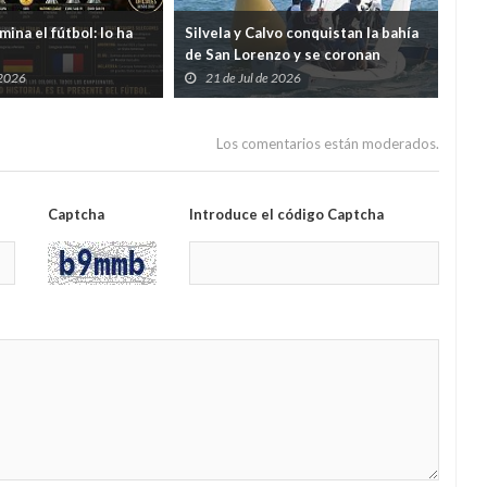
ina el fútbol: lo ha
Silvela y Calvo conquistan la bahía
La C
de San Lorenzo y se coronan
y e
campeones de Asturias de Snipe
mul
 2026
21 de Jul de 2026
2
la 
Los comentarios están moderados.
Captcha
Introduce el código Captcha