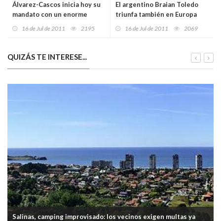
Álvarez-Cascos inicia hoy su
El argentino Braian Toledo
mandato con un enorme
triunfa también en Europa
depósito de confianza de
16 de Jul de 2011
2195
16 de Jul de 2011
2069
miles de asturianos
QUIZÁS TE INTERESE...
Salinas, camping improvisado: los vecinos exigen multas ya