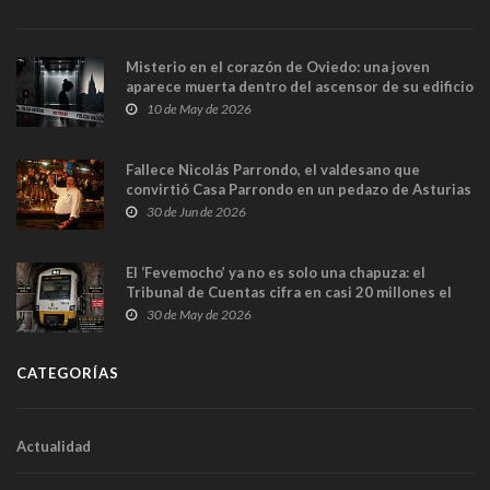
Misterio en el corazón de Oviedo: una joven
aparece muerta dentro del ascensor de su edificio
y las cámaras captan sus últimos minutos
10 de May de 2026
Fallece Nicolás Parrondo, el valdesano que
convirtió Casa Parrondo en un pedazo de Asturias
en Madrid
30 de Jun de 2026
El ‘Fevemocho’ ya no es solo una chapuza: el
Tribunal de Cuentas cifra en casi 20 millones el
sobrecoste de los trenes que no cabían por los
30 de May de 2026
túneles
CATEGORÍAS
Actualidad