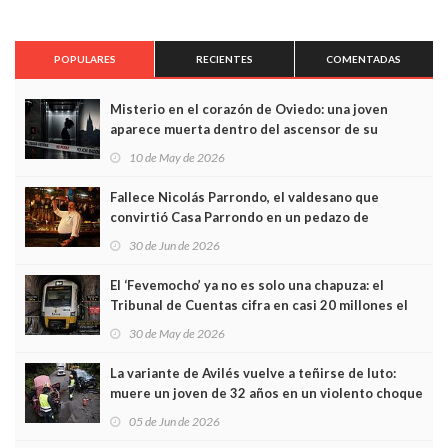
POPULARES
RECIENTES
COMENTADAS
Misterio en el corazón de Oviedo: una joven
aparece muerta dentro del ascensor de su
edificio y las cámaras captan sus últimos minutos
10 de May de 2026
Fallece Nicolás Parrondo, el valdesano que
convirtió Casa Parrondo en un pedazo de
Asturias en Madrid
30 de Jun de 2026
El ‘Fevemocho’ ya no es solo una chapuza: el
Tribunal de Cuentas cifra en casi 20 millones el
sobrecoste de los trenes que no cabían por los
30 de May de 2026
túneles
La variante de Avilés vuelve a teñirse de luto:
muere un joven de 32 años en un violento choque
frontal
05 de Jun de 2026