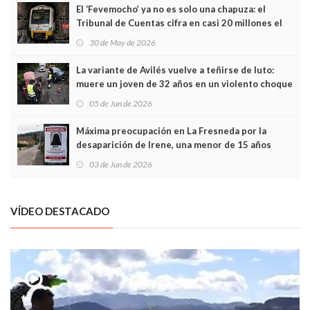
El ‘Fevemocho’ ya no es solo una chapuza: el
Tribunal de Cuentas cifra en casi 20 millones el
sobrecoste de los trenes que no cabían por los
30 de May de 2026
túneles
La variante de Avilés vuelve a teñirse de luto:
muere un joven de 32 años en un violento choque
frontal
05 de Jun de 2026
Máxima preocupación en La Fresneda por la
desaparición de Irene, una menor de 15 años
03 de Jun de 2026
VÍDEO DESTACADO