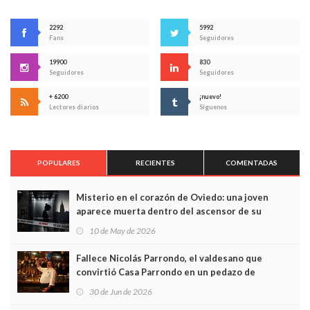
2292
5992
Fans
Seguidores
19900
830
Seguidores
Seguidores
+ 6200
¡nuevo!
Lectores diarios
Síguenos
POPULARES
RECIENTES
COMENTADAS
Misterio en el corazón de Oviedo: una joven
aparece muerta dentro del ascensor de su
edificio y las cámaras captan sus últimos minutos
10 de May de 2026
Fallece Nicolás Parrondo, el valdesano que
convirtió Casa Parrondo en un pedazo de
Asturias en Madrid
30 de Jun de 2026