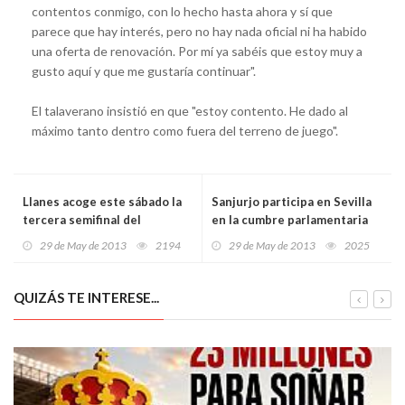
contentos conmigo, con lo hecho hasta ahora y sí que
parece que hay interés, pero no hay nada oficial ni ha habido
una oferta de renovación. Por mí ya sabéis que estoy muy a
gusto aquí y que me gustaría continuar".
El talaverano insistió en que "estoy contento. He dado al
máximo tanto dentro como fuera del terreno de juego".
Llanes acoge este sábado la
Sanjurjo participa en Sevilla
tercera semifinal del
en la cumbre parlamentaria
FestiAMAS
europea 'e-Democracia'
29 de May de 2013
2194
29 de May de 2013
2025
creada por Asturias
QUIZÁS TE INTERESE...