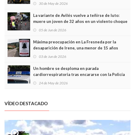
sobrecoste de los trenes que no cabían por los
30 de May de 2026
túneles
La variante de Avilés vuelve a teñirse de luto:
muere un joven de 32 años en un violento choque
frontal
05 de Jun de 2026
Máxima preocupación en La Fresneda por la
desaparición de Irene, una menor de 15 años
03 de Jun de 2026
Un hombre se desploma en parada
cardiorrespiratoria tras encararse con la Policía
Local en Luanco
24 de May de 2026
VÍDEO DESTACADO