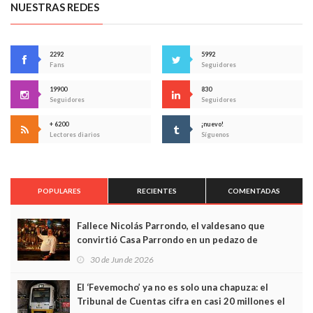
NUESTRAS REDES
2292
5992
Fans
Seguidores
19900
830
Seguidores
Seguidores
+ 6200
¡nuevo!
Lectores diarios
Síguenos
POPULARES
RECIENTES
COMENTADAS
Fallece Nicolás Parrondo, el valdesano que
convirtió Casa Parrondo en un pedazo de
Asturias en Madrid
30 de Jun de 2026
El ‘Fevemocho’ ya no es solo una chapuza: el
Tribunal de Cuentas cifra en casi 20 millones el