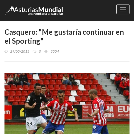
Naveg
Casquero: "Me gustaría continuar en
el Sporting"
29/05/2013
0
3554