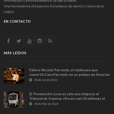
información y entretenimiento se dan la mano.
Una herramienta útil para los Asturianos de dentro y fuera de la
región.
EN CONTACTO
MÁS LEÍDOS
Fallece Nicolás Parrondo, el valdesano que
convirtió Casa Parrondo en un pedazo de Asturias
en Madrid
30 de Jun de 2026
El ‘Fevemocho’ ya no es solo una chapuza: el
Tribunal de Cuentas cifra en casi 20 millones el
sobrecoste de los trenes que no cabían por los
30 de May de 2026
túneles