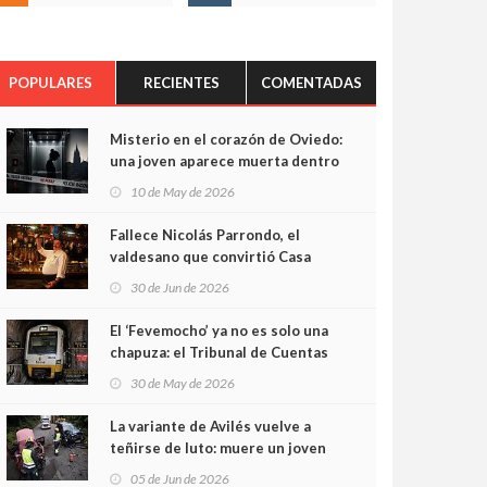
POPULARES
RECIENTES
COMENTADAS
Misterio en el corazón de Oviedo:
una joven aparece muerta dentro
del ascensor de su edificio y las
10 de May de 2026
cámaras captan sus últimos
minutos
Fallece Nicolás Parrondo, el
valdesano que convirtió Casa
Parrondo en un pedazo de
30 de Jun de 2026
Asturias en Madrid
El ‘Fevemocho’ ya no es solo una
chapuza: el Tribunal de Cuentas
cifra en casi 20 millones el
30 de May de 2026
sobrecoste de los trenes que no
cabían por los túneles
La variante de Avilés vuelve a
teñirse de luto: muere un joven
de 32 años en un violento choque
05 de Jun de 2026