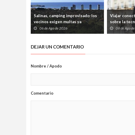
Salinas, camping improvisado: los
Viajar conec
vecinos exigen multas ya
sobre la tec
06 de Ago de 2026
06 de Ago d
DEJAR UN COMENTARIO
Nombre / Apodo
Comentario