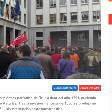
+ Aumentar letra
- Reducir letra
es y Armas portátiles de Trubia data del año 1794, pudiendo
de Asturias. Tras la invasión francesa de 1808 se produjo un
844 sin interrupción hasta nuestros días.