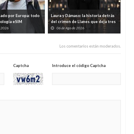
tado por Europa: todo
Laura y Dámaso: la historia detrás
El 
nología eSIM
del crimen de Llanes que deja tres
cad
hijos huérfanos
sid
e 2026
06 de Ago de 2026
0
Guar
por
Los comentarios están moderados.
Captcha
Introduce el código Captcha