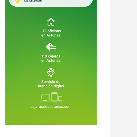
crimen de Llanes destapa una
Asturias crea empleo, pero su
ena de alertas: el asesino había
economía no despega: vuelve a ser
o condenado, expulsado de la
la comunidad que menos crece
6 de Ago de 2026
06 de Ago de 2026
dia Civil y tenía prohibido
tar armas