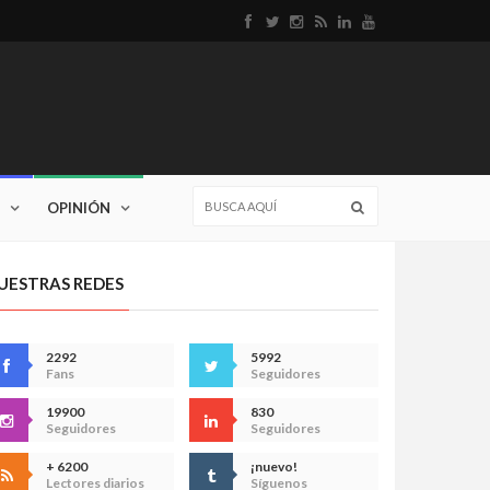
OPINIÓN
UESTRAS REDES
2292
5992
Fans
Seguidores
19900
830
Seguidores
Seguidores
+ 6200
¡nuevo!
Lectores diarios
Síguenos