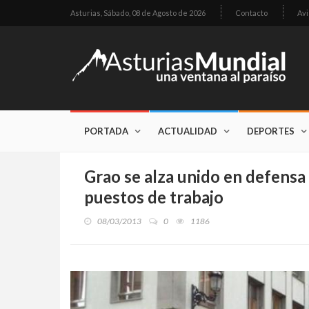
Asturias,
Sábado, 08 de Agosto de 2026
Contacto
Avi
PORTADA
ACTUALIDAD
DEPORTES
Grao se alza unido en defensa 
puestos de trabajo
08/03/2013
0
1186