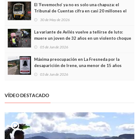
El ‘Fevemocho’ ya no es solo una chapuza: el
Tribunal de Cuentas cifra en casi 20 millones el
sobrecoste de los trenes que no cabían por los
30 de May de 2026
túneles
La variante de Avilés vuelve a teñirse de luto:
muere un joven de 32 años en un violento choque
frontal
05 de Jun de 2026
Máxima preocupación en La Fresneda por la
desaparición de Irene, una menor de 15 años
03 de Jun de 2026
VÍDEO DESTACADO