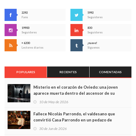
2292
5992
Fans
Seguidores
19900
830
Seguidores
Seguidores
+ 6200
¡nuevo!
Lectores diarios
Síguenos
POPULARES
RECIENTES
COMENTADAS
Misterio en el corazón de Oviedo: una joven
aparece muerta dentro del ascensor de su
edificio y las cámaras captan sus últimos minutos
10 de May de 2026
Fallece Nicolás Parrondo, el valdesano que
convirtió Casa Parrondo en un pedazo de
Asturias en Madrid
30 de Jun de 2026