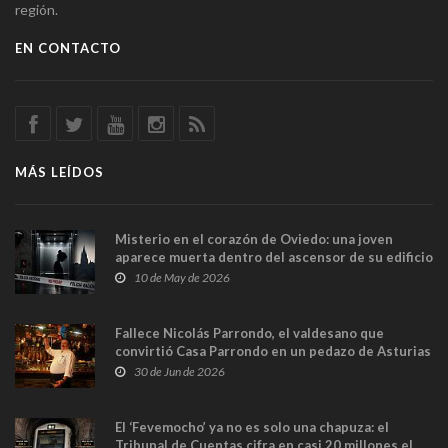
región.
EN CONTACTO
MÁS LEÍDOS
Misterio en el corazón de Oviedo: una joven
aparece muerta dentro del ascensor de su edificio
y las cámaras captan sus últimos minutos
10 de May de 2026
Fallece Nicolás Parrondo, el valdesano que
convirtió Casa Parrondo en un pedazo de Asturias
en Madrid
30 de Jun de 2026
El ‘Fevemocho’ ya no es solo una chapuza: el
Tribunal de Cuentas cifra en casi 20 millones el