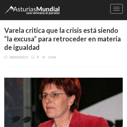
Naveg
Varela critica que la crisis está siendo
“la excusa” para retroceder en materia
de igualdad
08/03/2013
0
1144