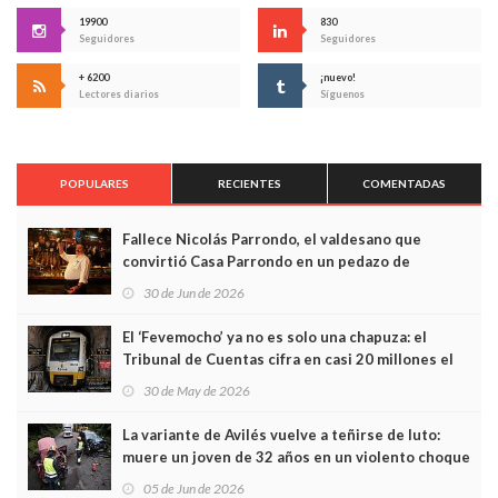
19900
830
Seguidores
Seguidores
+ 6200
¡nuevo!
Lectores diarios
Síguenos
POPULARES
RECIENTES
COMENTADAS
Fallece Nicolás Parrondo, el valdesano que
convirtió Casa Parrondo en un pedazo de
Asturias en Madrid
30 de Jun de 2026
El ‘Fevemocho’ ya no es solo una chapuza: el
Tribunal de Cuentas cifra en casi 20 millones el
sobrecoste de los trenes que no cabían por los
30 de May de 2026
túneles
La variante de Avilés vuelve a teñirse de luto:
muere un joven de 32 años en un violento choque
frontal
05 de Jun de 2026