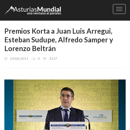
Naveg
Premios Korta a Juan Luis Arregui,
Esteban Sudupe, Alfredo Samper y
Lorenzo Beltrán
29/06/2011
0
3537