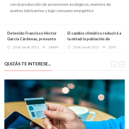
con la producción de ascensores ecológicos, exentos de
aceites lubricantes y bajo consumo energético
Detenido Francisco Héctor
El cambio climático reducirá a
García Cárdenas, presunto
la mitad la población de
financiero de Los Carchacos
boquerón en el mar de
29 de Jun de 2011
14849
29 de Jun de 2011
2091
Alborán
QUIZÁS TE INTERESE...