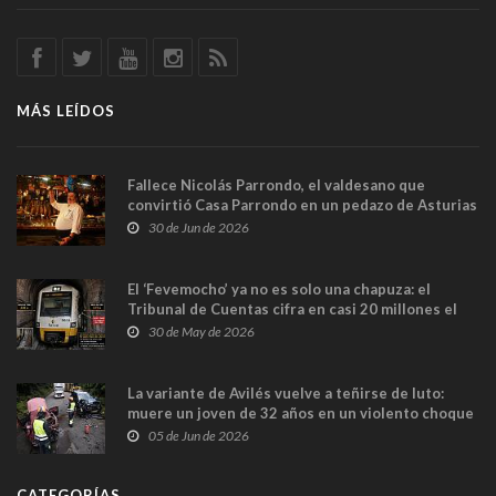
MÁS LEÍDOS
Fallece Nicolás Parrondo, el valdesano que
convirtió Casa Parrondo en un pedazo de Asturias
en Madrid
30 de Jun de 2026
El ‘Fevemocho’ ya no es solo una chapuza: el
Tribunal de Cuentas cifra en casi 20 millones el
sobrecoste de los trenes que no cabían por los
30 de May de 2026
túneles
La variante de Avilés vuelve a teñirse de luto:
muere un joven de 32 años en un violento choque
frontal
05 de Jun de 2026
CATEGORÍAS