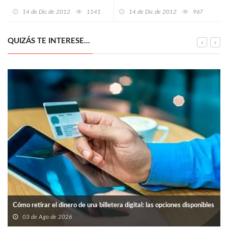
rachas de viento en el centro de
joyerías
14 de Dic de 2012
1141
14 de Dic de 2012
967
Asturias
QUIZÁS TE INTERESE...
Cómo retirar el dinero de una billetera digital: las opciones disponibles
03 de Ago de 2026