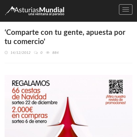
Naveg
‘Comparte con tu gente, apuesta por
tu comercio'
14/12/2012
0
884