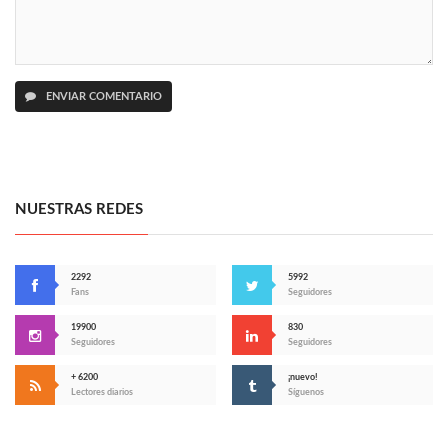
ENVIAR COMENTARIO
NUESTRAS REDES
2292
5992
Fans
Seguidores
19900
830
Seguidores
Seguidores
+ 6200
¡nuevo!
Lectores diarios
Síguenos