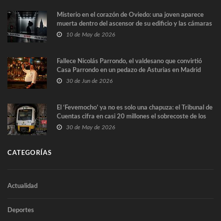
Misterio en el corazón de Oviedo: una joven aparece
muerta dentro del ascensor de su edificio y las cámaras
captan sus últimos minutos
10 de May de 2026
Fallece Nicolás Parrondo, el valdesano que convirtió
Casa Parrondo en un pedazo de Asturias en Madrid
30 de Jun de 2026
El ‘Fevemocho’ ya no es solo una chapuza: el Tribunal de
Cuentas cifra en casi 20 millones el sobrecoste de los
trenes que no cabían por los túneles
30 de May de 2026
CATEGORÍAS
Actualidad
Deportes