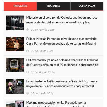
POPULARES
RECIENTES
COMENTADAS
Misterio en el corazón de Oviedo: una joven aparece
muerta dentro del ascensor de su edificio y las
cámaras captan sus últimos minutos
10 de May de 2026
Fallece Nicolás Parrondo, el valdesano que convirtió
Casa Parrondo en un pedazo de Asturias en Madrid
30 de Jun de 2026
El ‘Fevemocho’ ya no es solo una chapuza: el Tribunal
de Cuentas cifra en casi 20 millones el sobrecoste de
los trenes que no cabían por los túneles
30 de May de 2026
La variante de Avilés vuelve a teñirse de luto: muere
un joven de 32 años en un violento choque frontal
05 de Jun de 2026
Máxima preocupación en La Fresneda por la