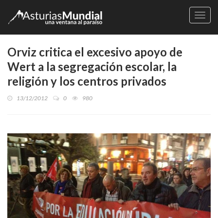
Naveg
Orviz critica el excesivo apoyo de
Wert a la segregación escolar, la
religión y los centros privados
13/12/2012
0
980