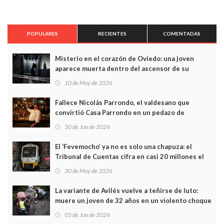
POPULARES
RECIENTES
COMENTADAS
Misterio en el corazón de Oviedo: una joven
aparece muerta dentro del ascensor de su
edificio y las cámaras captan sus últimos minutos
10 de May de 2026
Fallece Nicolás Parrondo, el valdesano que
convirtió Casa Parrondo en un pedazo de
Asturias en Madrid
30 de Jun de 2026
El ‘Fevemocho’ ya no es solo una chapuza: el
Tribunal de Cuentas cifra en casi 20 millones el
sobrecoste de los trenes que no cabían por los
30 de May de 2026
túneles
La variante de Avilés vuelve a teñirse de luto:
muere un joven de 32 años en un violento choque
frontal
05 de Jun de 2026