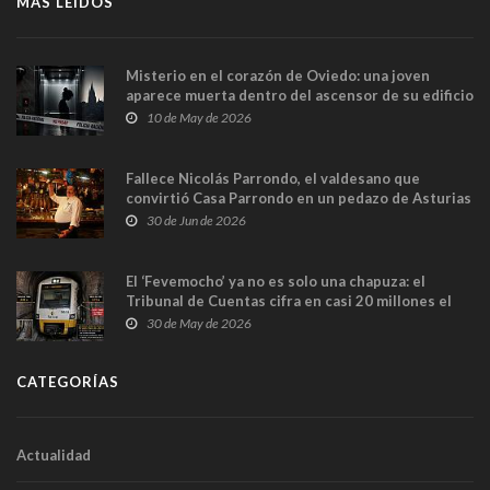
MÁS LEÍDOS
Misterio en el corazón de Oviedo: una joven
aparece muerta dentro del ascensor de su edificio
y las cámaras captan sus últimos minutos
10 de May de 2026
Fallece Nicolás Parrondo, el valdesano que
convirtió Casa Parrondo en un pedazo de Asturias
en Madrid
30 de Jun de 2026
El ‘Fevemocho’ ya no es solo una chapuza: el
Tribunal de Cuentas cifra en casi 20 millones el
sobrecoste de los trenes que no cabían por los
30 de May de 2026
túneles
CATEGORÍAS
Actualidad