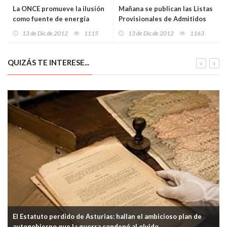
La ONCE promueve la ilusión
Mañana se publican las Listas
como fuente de energía
Provisionales de Admitidos
para el sorteo de 113 VPP en
13 de Dic de 2012
1115
13 de Dic de 2012
1163
La Magdalena
QUIZÁS TE INTERESE...
El Estatuto perdido de Asturias: hallan el ambicioso plan de
autogobierno que la guerra condenó al olvido