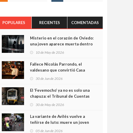
POPULARES
RECIENTES
COMENTADAS
Misterio en el corazón de Oviedo:
una joven aparece muerta dentro
del ascensor de su edificio y las
10 de May de 2026
cámaras captan sus últimos
minutos
Fallece Nicolás Parrondo, el
valdesano que convirtió Casa
Parrondo en un pedazo de
30 de Jun de 2026
Asturias en Madrid
El ‘Fevemocho’ ya no es solo una
chapuza: el Tribunal de Cuentas
cifra en casi 20 millones el
30 de May de 2026
sobrecoste de los trenes que no
cabían por los túneles
La variante de Avilés vuelve a
teñirse de luto: muere un joven
de 32 años en un violento choque
05 de Jun de 2026