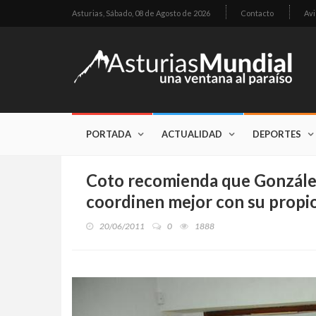
Asturias,
Sábado, 08 de Agosto de 2026
Contacto
Avi
PORTADA
ACTUALIDAD
DEPORTES
Coto recomienda que González
coordinen mejor con su propio
20/06/2011
0
1888