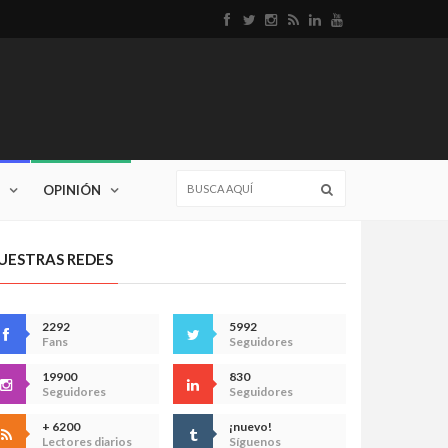
OPINIÓN
UESTRAS REDES
2292
5992
Fans
Seguidores
19900
830
Seguidores
Seguidores
+ 6200
¡nuevo!
Lectores diarios
Síguenos