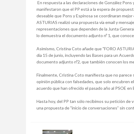
En respuesta a las declaraciones de González Pons y
manifestaron que el PP está a la espera de propues
deseable que Pons y Espinosa se coordinaran mejor 
ASTURIAS realizó una propuesta vía email y mensajer
representaciones que dependen de la Junta General 
lo demuestra el documento adjunto nº 1, que conoc
Asimismo, Cristina Coto añade que "FORO ASTURIAS t
día 15 de junio, incluyendo las Bases para un Acuerd
documento adjunto nº2, que también conocen los me
Finalmente, Cristina Coto manifiesta que no parece s
opinión pública con falsedades, que solo encubren
acuerdo que han ofrecido el pasado año al PSOE en E
Hasta hoy, del PP tan sólo recibimos su petición de v
una propuesta de "inicio de conversaciones” sin cont