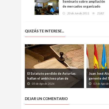
Seminario sobre ampliación
de mercados organizado
por la Cámara de Comercio
20 de Jun de 2011
2182
de Oviedo
QUIZÁS TE INTERESE...
El Estatuto perdido de Asturias:
Juan José Al
hallan el ambicioso plan de
gerente del 
autogobierno que la guerra
etapa marcad
05 de Ago de 2026
03 de Ago d
condenó al olvido
los profesio
DEJAR UN COMENTARIO