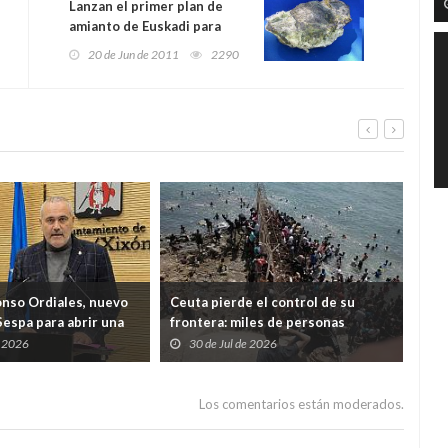
Lanzan el primer plan de
amianto de Euskadi para
afrontar los riesgos de esta
20 de Jun de 2011
2290
enfermedad profesional
onso Ordiales, nuevo
Ceuta pierde el control de su
Ind
Sespa para abrir una
frontera: miles de personas
cua
a por el diálogo con
desbordan el Tarajal y ponen a
Just
e 2026
30 de Jul de 2026
2
nales
España ante una crisis de Estado
Los comentarios están moderados.