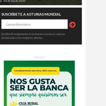
06 de Sep de 2020
SUSCRÍBETE A ASTURIAS MUNDIAL
Recibe directamente en tu buzón nuestras noticias
destacadas y las mejores ofertas.
ANUNCIO
ultar también puede corromper:
El BOE desnuda el fracaso de
ndo el Gobierno convierte la
Oviedo: estos son los errores que
icia en un privilegio
le costaron la Agencia de Salud
9 de Jul de 2026
29 de Jul de 2026
Pública y 300 empleos