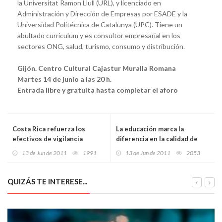
la Universitat Ramon Llull (URL), y licenciado en
Administración y Dirección de Empresas por ESADE y la
Universidad Politécnica de Catalunya (UPC). Tiene un
abultado curriculum y es consultor empresarial en los
sectores ONG, salud, turismo, consumo y distribución.
Gijón.
Centro Cultural Cajastur Muralla Romana
Martes 14 de junio a las 20 h.
Entrada libre y gratuita hasta completar el aforo
Costa Rica refuerza los
La educación marca la
efectivos de vigilancia
diferencia en la calidad de
costera frente al narcotráfico
vida de las provincias
13 de Jun de 2011
1991
13 de Jun de 2011
2053
y el contrabando
españolas
QUIZÁS TE INTERESE...