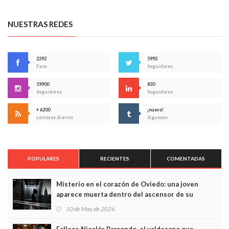
NUESTRAS REDES
2292
5992
Fans
Seguidores
19900
830
Seguidores
Seguidores
+ 6200
¡nuevo!
Lectores diarios
Síguenos
POPULARES
RECIENTES
COMENTADAS
Misterio en el corazón de Oviedo: una joven
aparece muerta dentro del ascensor de su
edificio y las cámaras captan sus últimos minutos
10 de May de 2026