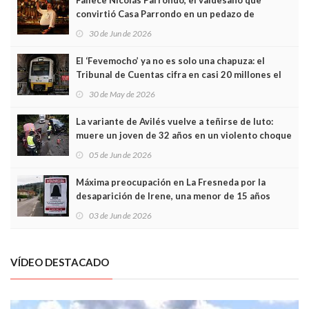
Fallece Nicolás Parrondo, el valdesano que
convirtió Casa Parrondo en un pedazo de
Asturias en Madrid
30 de Jun de 2026
El ‘Fevemocho’ ya no es solo una chapuza: el
Tribunal de Cuentas cifra en casi 20 millones el
sobrecoste de los trenes que no cabían por los
30 de May de 2026
túneles
La variante de Avilés vuelve a teñirse de luto:
muere un joven de 32 años en un violento choque
frontal
05 de Jun de 2026
Máxima preocupación en La Fresneda por la
desaparición de Irene, una menor de 15 años
03 de Jun de 2026
VÍDEO DESTACADO