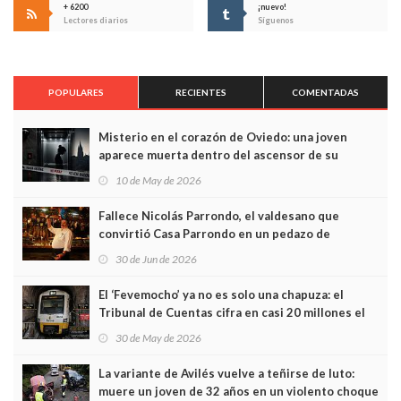
+ 6200
¡nuevo!
Lectores diarios
Síguenos
POPULARES
RECIENTES
COMENTADAS
Misterio en el corazón de Oviedo: una joven
aparece muerta dentro del ascensor de su
edificio y las cámaras captan sus últimos minutos
10 de May de 2026
Fallece Nicolás Parrondo, el valdesano que
convirtió Casa Parrondo en un pedazo de
Asturias en Madrid
30 de Jun de 2026
El ‘Fevemocho’ ya no es solo una chapuza: el
Tribunal de Cuentas cifra en casi 20 millones el
sobrecoste de los trenes que no cabían por los
30 de May de 2026
túneles
La variante de Avilés vuelve a teñirse de luto:
muere un joven de 32 años en un violento choque