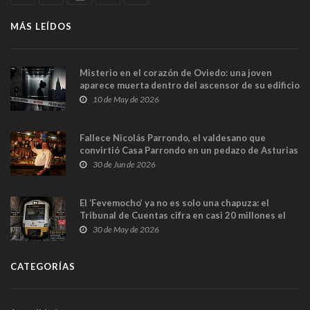
MÁS LEÍDOS
Misterio en el corazón de Oviedo: una joven
aparece muerta dentro del ascensor de su edificio
y las cámaras captan sus últimos minutos
10 de May de 2026
Fallece Nicolás Parrondo, el valdesano que
convirtió Casa Parrondo en un pedazo de Asturias
en Madrid
30 de Jun de 2026
El ‘Fevemocho’ ya no es solo una chapuza: el
Tribunal de Cuentas cifra en casi 20 millones el
sobrecoste de los trenes que no cabían por los
30 de May de 2026
túneles
CATEGORÍAS