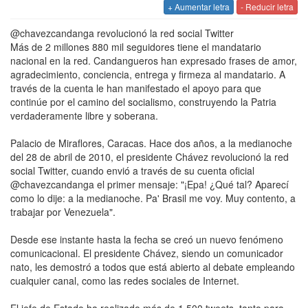
+ Aumentar letra
- Reducir letra
@chavezcandanga revolucionó la red social Twitter
Más de 2 millones 880 mil seguidores tiene el mandatario
nacional en la red. Candangueros han expresado frases de amor,
agradecimiento, conciencia, entrega y firmeza al mandatario. A
través de la cuenta le han manifestado el apoyo para que
continúe por el camino del socialismo, construyendo la Patria
verdaderamente libre y soberana.
Palacio de Miraflores, Caracas.
Hace dos años, a la medianoche
del 28 de abril de 2010, el presidente Chávez revolucionó la red
social Twitter, cuando envió a través de su cuenta oficial
@chavezcandanga el primer mensaje: "¡Epa! ¿Qué tal? Aparecí
como lo dije: a la medianoche. Pa' Brasil me voy. Muy contento, a
trabajar por Venezuela".
Desde ese instante hasta la fecha se creó un nuevo fenómeno
comunicacional. El presidente Chávez, siendo un comunicador
nato, les demostró a todos que está abierto al debate empleando
cualquier canal, como las redes sociales de Internet.
El jefe de Estado ha realizado más de 1.500 tweets, tanto para