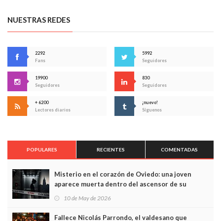
NUESTRAS REDES
2292
5992
Fans
Seguidores
19900
830
Seguidores
Seguidores
+ 6200
¡nuevo!
Lectores diarios
Síguenos
POPULARES
RECIENTES
COMENTADAS
Misterio en el corazón de Oviedo: una joven
aparece muerta dentro del ascensor de su
edificio y las cámaras captan sus últimos minutos
10 de May de 2026
Fallece Nicolás Parrondo, el valdesano que