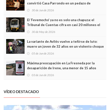
convirtió Casa Parrondo en un pedazo de
Asturias en Madrid
30 de Jun de 2026
El ‘Fevemocho’ ya no es solo una chapuza: el
Tribunal de Cuentas cifra en casi 20 millones el
sobrecoste de los trenes que no cabían por los
30 de May de 2026
túneles
La variante de Avilés vuelve a teñirse de luto:
muere un joven de 32 años en un violento choque
frontal
05 de Jun de 2026
Máxima preocupación en La Fresneda por la
desaparición de Irene, una menor de 15 años
03 de Jun de 2026
VÍDEO DESTACADO