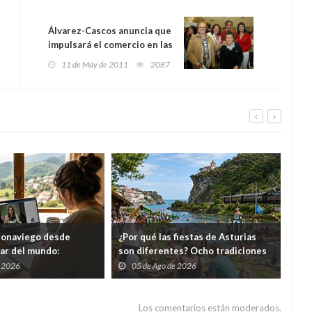
Álvarez-Cascos anuncia que
impulsará el comercio en las
zonas rurales.
11 de May de 2011
2087
eonaviego desde
¿Por qué las fiestas de Asturias
El 
gar del mundo:
son diferentes? Ocho tradiciones
hor
s cursos gratuitos por
que convierten agosto en una
tod
e 2026
05 de Ago de 2026
0
folixa continua
del
Los comentarios están moderados.