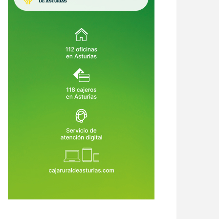
Sella entra en su semana grande:
Pravia se prepara para temblar: el
arios, trenes, aparcamientos y
Xiringüelu 2026 vuelve con cinco
o lo que hay que saber antes
días de sidra, charangas y fiesta en
4 de Ago de 2026
04 de Ago de 2026
 cañonazo
el Prau Salcéu