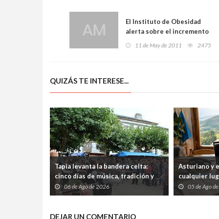
El Instituto de Obesidad
alerta sobre el incremento
de la obesidad mórbida
11 de May de 2011
2475
QUIZÁS TE INTERESE...
Tapia levanta la bandera celta:
Asturiano y 
cinco días de música, tradición y
cualquier lu
cultura atlántica frente al
abiertos tre
06 de Ago de 2026
05 de Ago d
Cantábrico
internet
DEJAR UN COMENTARIO