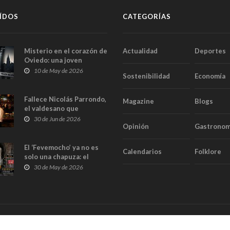
ÍDOS
CATEGORÍAS
Misterio en el corazón de
Actualidad
Deportes
Oviedo: una joven
aparece muerta dentro
10 de May de 2026
Sostenibilidad
Economía
del ascensor de su
edificio y las cámaras
captan sus últimos
Fallece Nicolás Parrondo,
Magazine
Blogs
minutos
el valdesano que
convirtió Casa Parrondo
30 de Jun de 2026
Opinión
Gastronom
en un pedazo de Asturias
en Madrid
El ‘Fevemocho’ ya no es
Calendarios
Folklore
solo una chapuza: el
Tribunal de Cuentas cifra
30 de May de 2026
en casi 20 millones el
sobrecoste de los trenes
que no cabían por los
túneles