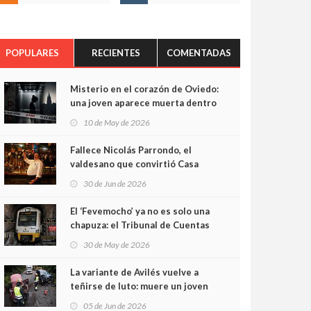
POPULARES
RECIENTES
COMENTADAS
Misterio en el corazón de Oviedo:
una joven aparece muerta dentro
del ascensor de su edificio y las
10 de May de 2026
cámaras captan sus últimos
minutos
Fallece Nicolás Parrondo, el
valdesano que convirtió Casa
Parrondo en un pedazo de
30 de Jun de 2026
Asturias en Madrid
El ‘Fevemocho’ ya no es solo una
chapuza: el Tribunal de Cuentas
cifra en casi 20 millones el
30 de May de 2026
sobrecoste de los trenes que no
cabían por los túneles
La variante de Avilés vuelve a
teñirse de luto: muere un joven
de 32 años en un violento choque
05 de Jun de 2026