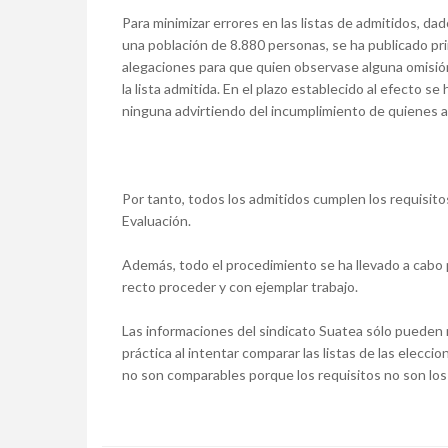
Para minimizar errores en las listas de admitidos, d
una población de 8.880 personas, se ha publicado prim
alegaciones para que quien observase alguna omisión 
la lista admitida. En el plazo establecido al efecto 
ninguna advirtiendo del incumplimiento de quienes apa
Por tanto, todos los admitidos cumplen los requisito
Evaluación.
Además, todo el procedimiento se ha llevado a cabo p
recto proceder y con ejemplar trabajo.
Las informaciones del sindicato Suatea sólo pueden re
práctica al intentar comparar las listas de las eleccio
no son comparables porque los requisitos no son lo