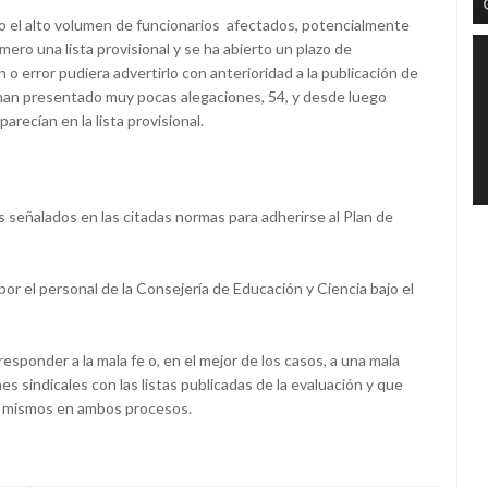
ado el alto volumen de funcionarios afectados, potencialmente
ero una lista provisional y se ha abierto un plazo de
o error pudiera advertirlo con anterioridad a la publicación de
se han presentado muy pocas alegaciones, 54, y desde luego
recían en la lista provisional.
s señalados en las citadas normas para adherirse al Plan de
or el personal de la Consejería de Educación y Ciencia bajo el
sponder a la mala fe o, en el mejor de los casos, a una mala
nes sindicales con las listas publicadas de la evaluación y que
s mismos en ambos procesos.