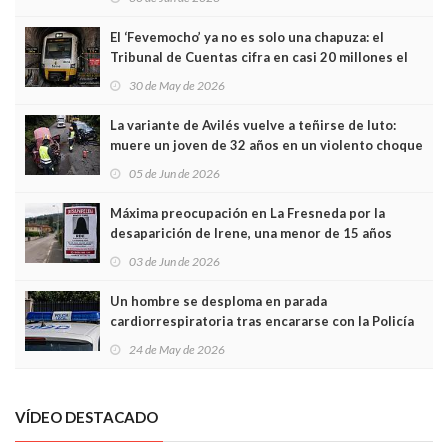
El ‘Fevemocho’ ya no es solo una chapuza: el
Tribunal de Cuentas cifra en casi 20 millones el
sobrecoste de los trenes que no cabían por los
30 de May de 2026
túneles
La variante de Avilés vuelve a teñirse de luto:
muere un joven de 32 años en un violento choque
frontal
05 de Jun de 2026
Máxima preocupación en La Fresneda por la
desaparición de Irene, una menor de 15 años
03 de Jun de 2026
Un hombre se desploma en parada
cardiorrespiratoria tras encararse con la Policía
Local en Luanco
24 de May de 2026
VÍDEO DESTACADO