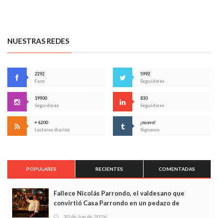
NUESTRAS REDES
2292
5992
Fans
Seguidores
19900
830
Seguidores
Seguidores
+ 6200
¡nuevo!
Lectores diarios
Síguenos
POPULARES
RECIENTES
COMENTADAS
Fallece Nicolás Parrondo, el valdesano que
convirtió Casa Parrondo en un pedazo de
Asturias en Madrid
30 de Jun de 2026