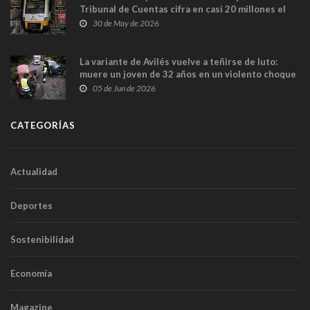
Tribunal de Cuentas cifra en casi 20 millones el
sobrecoste de los trenes que no cabían por los
30 de May de 2026
túneles
La variante de Avilés vuelve a teñirse de luto:
muere un joven de 32 años en un violento choque
frontal
05 de Jun de 2026
CATEGORÍAS
Actualidad
Deportes
Sostenibilidad
Economía
Magazine